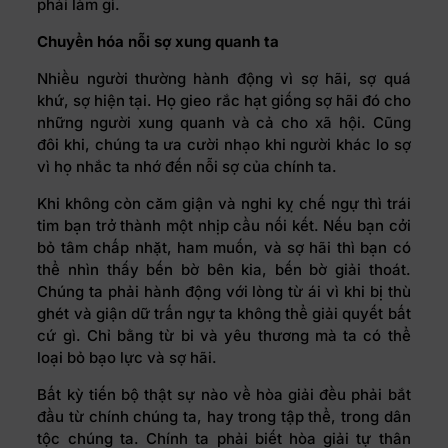
phải làm gì.
Chuyển hóa nỗi sợ xung quanh ta
Nhiều người thường hành động vì sợ hãi, sợ quá
khứ, sợ hiện tại. Họ gieo rắc hạt giống sợ hãi đó cho
những người xung quanh và cả cho xã hội. Cũng
đôi khi, chúng ta ưa cười nhạo khi người khác lo sợ
vì họ nhắc ta nhớ đến nỗi sợ của chính ta.
Khi không còn căm giận và nghi kỵ chế ngự thì trái
tim bạn trở thành một nhịp cầu nối kết. Nếu bạn cởi
bỏ tâm chấp nhặt, ham muốn, và sợ hãi thì bạn có
thể nhìn thấy bến bờ bên kia, bến bờ giải thoát.
Chúng ta phải hành động với lòng từ ái vì khi bị thù
ghét và giận dữ trấn ngự ta không thể giải quyết bất
cứ gì. Chỉ bằng từ bi và yêu thương mà ta có thể
loại bỏ bạo lực và sợ hãi.
Bất kỳ tiến bộ thật sự nào về hòa giải đều phải bắt
đầu từ chính chúng ta, hay trong tập thể, trong dân
tộc chúng ta. Chính ta phải biết hòa giải tự thân