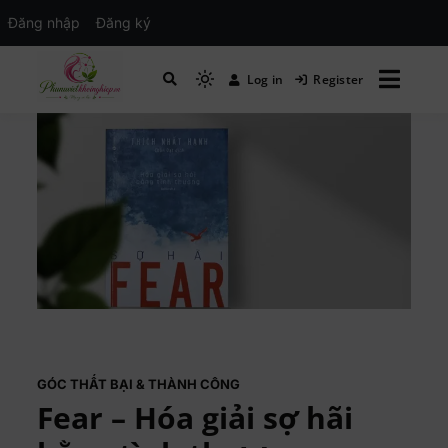
Đăng nhập
Đăng ký
Log in
Register
Mạng xã hội Kinh tế – Giáo dục – Hướng
MXH PHỤ NỮ VIỆT
nghiệp
GÓC THẤT BẠI & THÀNH CÔNG
Fear – Hóa giải sợ hãi