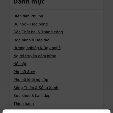
Danh mục
Diễn đàn Phụ nữ
Du học – Học bổng
Góc Thất bại & Thành công
Học hành & Đào tạo
Hướng nghiệp & Dạy nghề
Người truyền cảm hứng
Nổi bật
Phụ nữ & xe
Phụ nữ khởi nghiệp
Sống Thiện & Sống Xanh
Sức khỏe & Làm đẹp
Thịnh hành
Thông tin doanh nghiệp