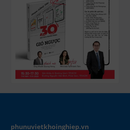
phunuvietkhoinghiep.vn