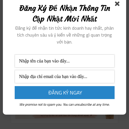
Đăng Ký Để Nhận Thông Tin
Tri thức & Nghệ thuật
Tuyển dụng & Việc làm
Cập Nhật Mới Nhất
Đăng ký để nhận tin tức kinh doanh hay nhất, phân
tích chuyên sâu và ý kiến ​​về những gì quan trọng
với bạn.
We promise not to spam you. You can unsubscribe at any time.