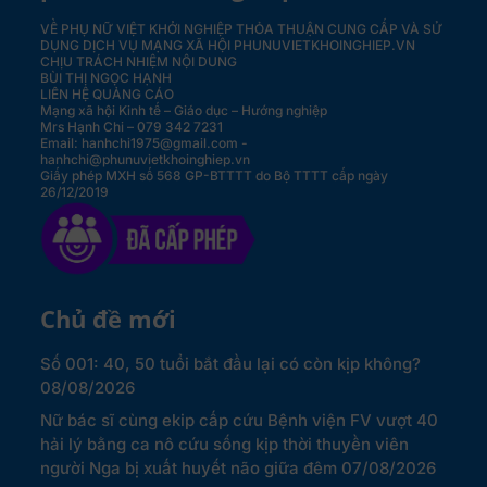
VỀ PHỤ NỮ VIỆT KHỞI NGHIỆP
THỎA THUẬN CUNG CẤP VÀ SỬ
DỤNG DỊCH VỤ MẠNG XÃ HỘI PHUNUVIETKHOINGHIEP.VN
CHỊU TRÁCH NHIỆM NỘI DUNG
BÙI THỊ NGỌC HẠNH
LIÊN HỆ QUẢNG CÁO
Mạng xã hội Kinh tế – Giáo dục – Hướng nghiệp
Mrs Hạnh Chi – 079 342 7231
Email: hanhchi1975@gmail.com -
hanhchi@phunuvietkhoinghiep.vn
Giấy phép MXH số 568 GP-BTTTT do Bộ TTTT cấp ngày
26/12/2019
Chủ đề mới
Số 001: 40, 50 tuổi bắt đầu lại có còn kịp không?
08/08/2026
Nữ bác sĩ cùng ekip cấp cứu Bệnh viện FV vượt 40
hải lý bằng ca nô cứu sống kịp thời thuyền viên
người Nga bị xuất huyết não giữa đêm
07/08/2026