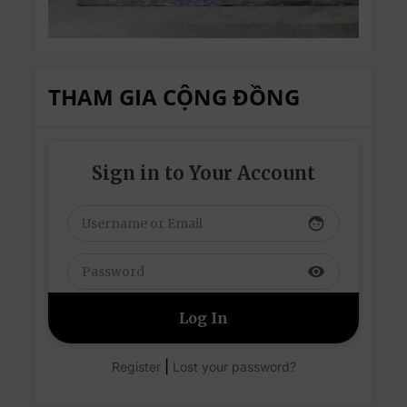
THAM GIA CỘNG ĐỒNG
Sign in to Your Account
face
visibility
|
Register
Lost your password?