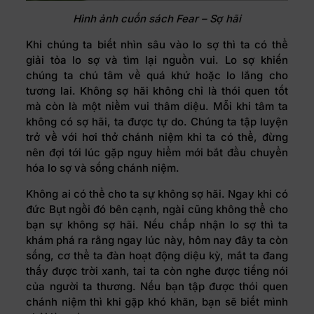
Hình ảnh cuốn sách Fear – Sợ hãi
Khi chúng ta biết nhìn sâu vào lo sợ thì ta có thể
giải tỏa lo sợ và tìm lại nguồn vui. Lo sợ khiến
chúng ta chú tâm về quá khứ hoặc lo lắng cho
tương lai. Không sợ hãi không chỉ là thói quen tốt
mà còn là một niềm vui thâm diệu. Mỗi khi tâm ta
không có sợ hãi, ta được tự do. Chúng ta tập luyện
trở về với hơi thở chánh niệm khi ta có thể, đừng
nên đợi tới lúc gặp nguy hiểm mới bắt đầu chuyển
hóa lo sợ và sống chánh niệm.
Không ai có thể cho ta sự không sợ hãi. Ngay khi có
đức Bụt ngồi đó bên cạnh, ngài cũng không thể cho
bạn sự không sợ hãi. Nếu chấp nhận lo sợ thì ta
khám phá ra rằng ngay lúc này, hôm nay đây ta còn
sống, cơ thể ta đàn hoạt động diệu kỳ, mắt ta đang
thấy được trời xanh, tai ta còn nghe được tiếng nói
của người ta thương. Nếu bạn tập được thói quen
chánh niệm thì khi gặp khó khăn, bạn sẽ biết mình