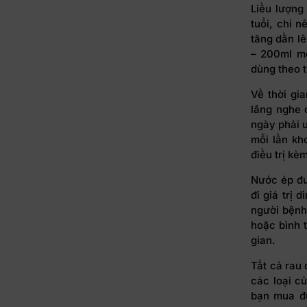
Liều lượng
tuổi, chỉ 
tăng dần l
– 200ml mỗ
dùng theo t
Về thời gi
lắng nghe 
ngày phải u
mỗi lần kh
điều trị kè
Nước ép đư
đi giá trị 
người bệnh
hoặc bình t
gian.
Tất cả rau 
các loại c
bạn mua đư