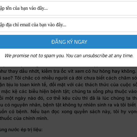
ân mến, hãy yêu và bảo vệ cơ thể mình hơn nữa. Tôi nghĩ rằn
 có những phương pháp khác nhau, hãy mở rộng tư duy và ki
ủa mình. Không bao giờ là muộn nếu chúng ta luôn sẵn sàng th
thể khỏe mạnh cần rèn luyện cả thân tâm kết hợp. Khi bạn có m
ộc sống sẽ tràn đầy năng lượng, tinh thần luôn tươi mới, và c
ày cũng sẽ nhẹ nhàng hơn”.
 sách:
We promise not to spam you. You can unsubscribe at any time.
áy của bạn dùng đã lâu, nếu muốn xe chạy bền thì cần mang
hư thay dầu nhớt, kiểm tra ốc vít xem có hư hỏng hay không.
hì sao? Tôi chắc có nhiều người cả đời chưa biết cách chăm só
ận bịu lo toan kinh tế, đối mặt với các thách thức của cuộc s
 mặc kệ các biểu hiện bệnh tật; chúng ta sống phụ thuộc vào
rồi một ngày nào đó, cơ thể kêu cứu thì đã là lúc chúng ta th
u có nguyên nhân, bệnh tật không tự nhiên sinh ra và tôi biế
ốn có bệnh. Nếu bạn đọc xong quyển sách này, tôi hy vọn
 thuốc của chính mình.
ùng nước ép trị liệu: