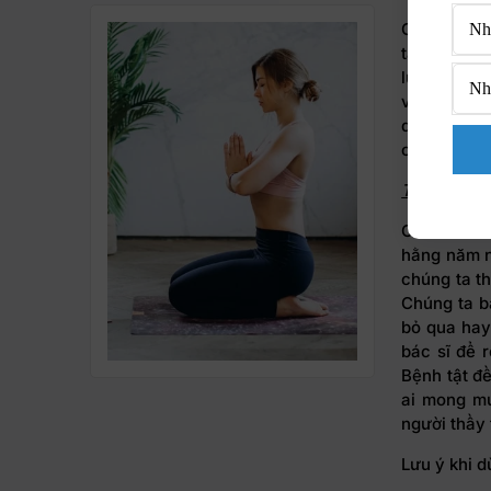
Các bạn th
ta sẽ luôn
lựa chọn c
vì một cơ 
dồi dào, cu
cuộc đời n
Trích đoạn
Chiếc xe m
hằng năm n
chúng ta t
Chúng ta b
bỏ qua hay
bác sĩ để 
Bệnh tật đề
ai mong mu
người thầy
Lưu ý khi d