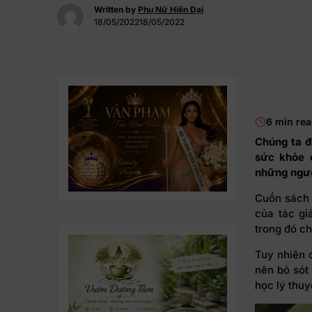
Written by
Phụ Nữ Hiện Đại
18/05/202218/05/2022
6 min re
Chúng ta đ
sức khỏe 
những ngư
Cuốn sác
của tác gi
trong đó c
Tuy nhiên 
nên bỏ sót
học lý thuy