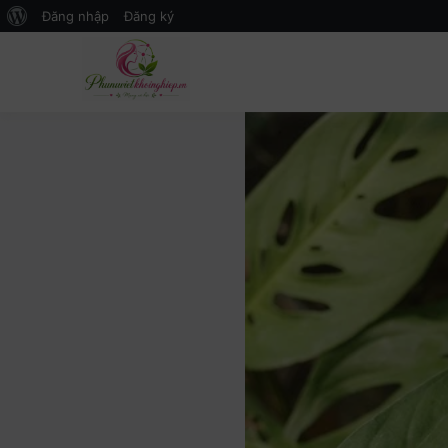
Đăng nhập
Đăng ký
Mạng xã hội Kinh tế – Giáo dục 
MXH PHỤ NỮ VIỆT