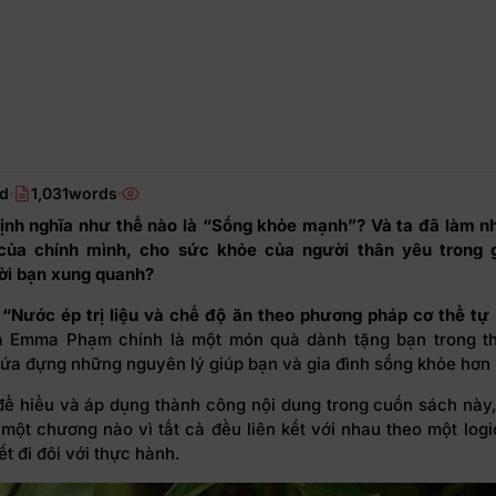
ad
1,031words
ịnh nghĩa như thế nào là “Sống khỏe mạnh”? Và ta đã làm n
của chính mình, cho sức khỏe của người thân yêu trong g
ời bạn xung quanh?
h
“Nước ép trị liệu và chế độ ăn theo phương pháp cơ thể tự
ả Emma Phạm chính là một món quà dành tặng bạn trong t
hứa đựng những nguyên lý giúp bạn và gia đình sống khỏe hơn
để hiểu và áp dụng thành công nội dung trong cuốn sách này
 một chương nào vì tất cả đều liên kết với nhau theo một logi
ết đi đôi với thực hành.