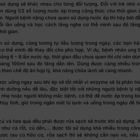
 sử dụng sẽ khác nhau cho từng đối tượng. Đối với trẻ nhỏ v
nên dùng 1/2 số lượng nước ép trong công thức cho thời gian 
ên. Người bệnh nặng chưa quen sử dụng nước ép thì hãy bắt đ
i lần uống và học cách lắng nghe cơ thể mình sau đó tăn
hời gian.
an sử dụng, cũng tương tự liều lượng trong ngày, các bạn h
cơ thể mình để thay đổi cho phù hợp. Ví dụ, bệnh nhân ung 
ống 6 – 8 lần nước ép, thời gian đầu chưa quen thì chỉ nên dùn
oảng 100ml sau đó tăng dần lên. Dùng được càng nhiều tron
m theo chế độ ăn hợp lý, khả năng chữa lành sẽ càng nhanh.
ợc uống ngay sau khi ép sẽ tốt nhất vì enzyme sẽ bị phân h
dinh dưỡng nếu để lâu, đặc biệt tốt với những người bệnh lý n
 nhẹ hoặc người không mắc bệnh, có thể để nước ép trong bìn
hủy tinh, giữ trong ngăn mát tủ lạnh và uống trong ngày để ti
củ và hoa quả đều phải được rửa sạch sẽ trước khi sử dụng. X
ủ như cà rốt, củ dền,… được tôi sử dụng khá nhiều trong côn
ợc rau củ hữu cơ, rửa sạch thì sẽ không cần nạo vỏ, nế