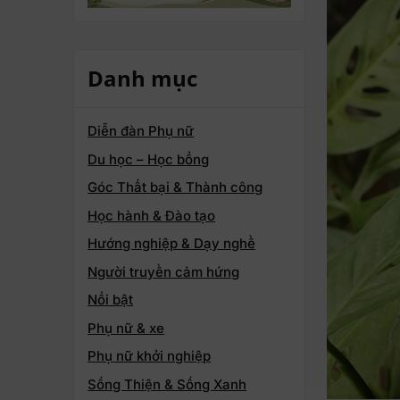
Danh mục
Diễn đàn Phụ nữ
Du học – Học bổng
Góc Thất bại & Thành công
Học hành & Đào tạo
Hướng nghiệp & Dạy nghề
Người truyền cảm hứng
Nổi bật
Phụ nữ & xe
Phụ nữ khởi nghiệp
Sống Thiện & Sống Xanh