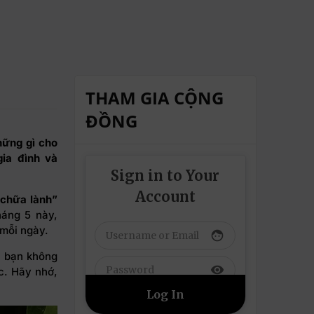
THAM GIA CỘNG
ĐỒNG
hững gì cho
ia đình và
Sign in to Your
Account
 chữa lành”
háng 5 này,
 mỗi ngày.
face
, bạn không
visibility
c. Hãy nhớ,