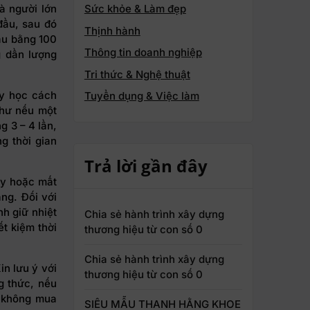
à người lớn
Sức khỏe & Làm đẹp
đầu, sau đó
Thịnh hành
ầu bằng 100
Thông tin doanh nghiệp
g dần lượng
Tri thức & Nghệ thuật
ãy học cách
Tuyển dụng & Việc làm
thư nếu một
g 3 – 4 lần,
g thời gian
Trả lời gần đây
ủy hoặc mất
ặng. Đối với
h giữ nhiệt
Chia sẻ hành trình xây dựng
ết kiệm thời
thương hiệu từ con số 0
Chia sẻ hành trình xây dựng
in lưu ý với
thương hiệu từ con số 0
g thức, nếu
u không mua
SIÊU MẪU THANH HẰNG KHOE