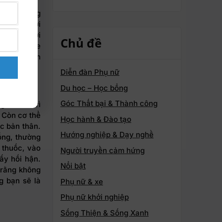
g mỗi chúng
ên nhẫn với
ay đổi. Bởi
Chủ đề
ột sức khỏe
húng ta nhìn
Diễn đàn Phụ nữ
Du học – Học bổng
Góc Thất bại & Thành công
 đi bảo trì
 Còn cơ thể
Học hành & Đào tạo
c bản thân.
Hướng nghiệp & Dạy nghề
ống, thường
 thuốc, vào
Người truyền cảm hứng
ấy hối hận.
Nổi bật
t rằng không
g bạn sẽ là
Phụ nữ & xe
Phụ nữ khởi nghiệp
Sống Thiện & Sống Xanh