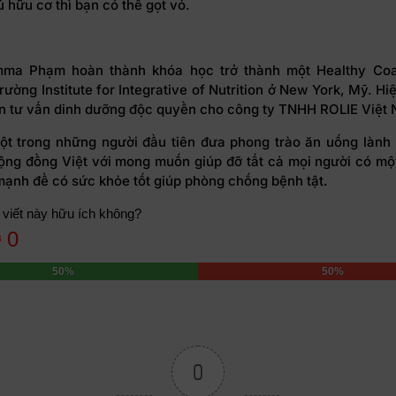
 hữu cơ thì bạn có thể gọt vỏ.
ma Phạm hoàn thành khóa học trở thành một Healthy C
 trường Institute for Integrative of Nutrition ở New York, Mỹ. Hiện 
 tư vấn dinh dưỡng độc quyền cho công ty TNHH ROLIE Việt
t trong những người đầu tiên đưa phong trào ăn uống lành
cộng đồng Việt với mong muốn giúp đỡ tất cả mọi người có mộ
mạnh để có sức khỏe tốt giúp phòng chống bệnh tật.
 viết này hữu ích không?
0
50%
50%
0