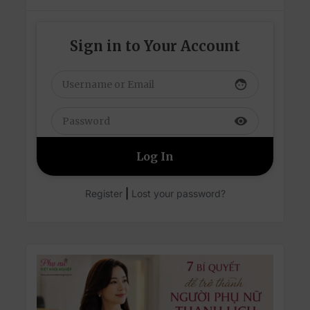
Sign in to Your Account
face
visibility
|
Register
Lost your password?