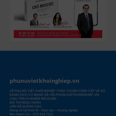
phunuvietkhoinghiep.vn
VỀ PHỤ NỮ VIỆT KHỞI NGHIỆP
THỎA THUẬN CUNG CẤP VÀ SỬ
DỤNG DỊCH VỤ MẠNG XÃ HỘI PHUNUVIETKHOINGHIEP.VN
CHỊU TRÁCH NHIỆM NỘI DUNG
BÙI THỊ NGỌC HẠNH
LIÊN HỆ QUẢNG CÁO
Mạng xã hội Kinh tế – Giáo dục – Hướng nghiệp
Mrs Hạnh Chi – 079 342 7231