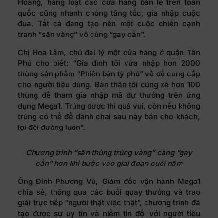
Hoàng, hàng loạt các cửa hàng bán lẻ trên toàn
quốc cũng nhanh chóng tăng tốc, gia nhập cuộc
đua. Tất cả đang tạo nên một cuộc chiến cạnh
tranh “săn vàng” vô cùng “gay cấn”.
Chị Hoa Lâm, chủ đại lý một cửa hàng ở quận Tân
Phú cho biết: “Gia đình tôi vừa nhập hơn 2000
thùng sản phẩm “Phiên bản tỷ phú” về để cung cấp
cho người tiêu dùng. Bản thân tôi cũng xé hơn 100
thùng để tham gia nhập mã dự thưởng trên ứng
dụng Mega1. Trúng được thì quá vui, còn nếu không
trúng có thể để dành chai sau này bán cho khách,
lợi đôi đường luôn”.
Chương trình “săn thùng trúng vàng” càng “gay
cấn” hơn khi bước vào giai đoạn cuối năm
Ông Đinh Phương Vũ, Giám đốc vận hành Mega1
chia sẻ, thông qua các buổi quay thưởng và trao
giải trực tiếp “người thật việc thật”, chương trình đã
tạo được sự uy tín và niềm tin đối với người tiêu