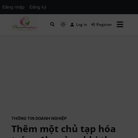
Đăng nhập
Đăng ký
Log in
Register
Mạng xã hội Kinh tế – Giáo dục – Hướng
MXH PHỤ NỮ VIỆT
nghiệp
THÔNG TIN DOANH NGHIỆP
Thêm một chủ tạp hóa