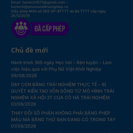
Email: hanhchi1975@gmail.com -
hanhchi@phunuvietkhoinghiep.vn
Giấy phép MXH số 568 GP-BTTTT do Bộ TTTT cấp ngày
26/12/2019
Chủ đề mới
Hành trình 365 ngày Học hỏi – Rèn luyện – Làm
việc hiệu quả với Phụ Nữ Việt Khởi Nghiệp
06/08/2026
DẠY CON BẰNG TRẢI NGHIỆM THỰC TẾ – BÍ
QUYẾT KIẾN TẠO VỐN SỐNG TỪ MÔ HÌNH TRẢI
NGHIỆM XÃ HỘI 3T CỦA CÔ HÀ TRẢI NGHIỆM
01/08/2026
THAY ĐỔI SỐ PHẬN KHÔNG PHẢI BẰNG PHÉP
MÀU MÀ BẰNG THỨ BẠN ĐANG CÓ TRONG TAY
01/08/2026