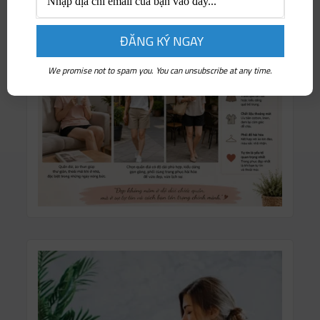
We promise not to spam you. You can unsubscribe at any time.