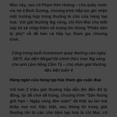
Như vậy, sau cô Phạm Kim Hoàng – chủ quầy nước
vỉa hè ở Bình Dương, chương trình tiếp tục ghi nhận
một trường hợp trúng thưởng là chủ cửa hàng tạp
hoá. Với giải thưởng 1kg vàng, chị Kim Mai cho biết
sắp tới sẽ nhập thêm số lượng lớn thùng “Phiên bản
tỷ phú” về để bán và tiếp tục tham gia chương
trình.
Cũng trong buổi livestream quay thưởng vào ngày
28/11, đại diện Mega1 đã chính thức trao 1kg vàng
cho anh
Lâm Hồng Cẩm Tú
– chủ nhân giải thưởng
đặc biệt tuần 4
Hàng ngàn cửa hàng tạp hóa tham gia cuộc đua
Với hơn 2 triệu giải thưởng hấp dẫn lên đến 40 tỷ
đồng, lại dễ chơi dễ trúng, chương trình “Săn thùng
giới hạn – Ngập vàng đón xuân” đã thật sự lan toả
khắp mọi nơi. Đặc biệt, sau thông tin trúng giải
thưởng lớn từ các chủ tiệm tạp hoá là chị Mai, cô