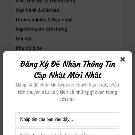
Góc Thất bại & Thành công
Học hành & Đào tạo
Hướng nghiệp & Dạy nghề
Người truyền cảm hứng
Nổi bật
Phụ nữ & xe
Phụ nữ khởi nghiệp
Đăng Ký Để Nhận Thông Tin
Sống Thiện & Sống Xanh
Cập Nhật Mới Nhất
Sức khỏe & Làm đẹp
Đăng ký để nhận tin tức kinh doanh hay nhất, phân
Thịnh hành
tích chuyên sâu và ý kiến ​​về những gì quan trọng
Thông tin doanh nghiệp
với bạn.
Tri thức & Nghệ thuật
Tuyển dụng & Việc làm