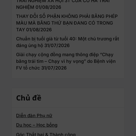
TRẢI NGHIỆM XÃ HỘI 3T CỦA CÔ HÀ TRẢI
NGHIỆM
01/08/2026
THAY ĐỔI SỐ PHẬN KHÔNG PHẢI BẰNG PHÉP
MÀU MÀ BẰNG THỨ BẠN ĐANG CÓ TRONG
TAY
01/08/2026
Chuẩn bị tuổi già từ tuổi 40: Một chủ trương rất
đáng ủng hộ
31/07/2026
Giải chạy cộng đồng mang thông điệp “Chạy
bằng trái tim – Chạy vì hy vọng” do Bệnh viện
FV tổ chức
31/07/2026
Chủ đề
Diễn đàn Phụ nữ
Du học – Học bổng
Góc Thất bại & Thành công