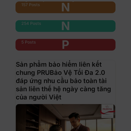
N
157 Posts
Nổi bật
N
254 Posts
Phụ nữ & xe
P
5 Posts
Sản phẩm bảo hiểm liên kết
chung PRUBảo Vệ Tối Đa 2.0
đáp ứng nhu cầu bảo toàn tài
sản liên thế hệ ngày càng tăng
của người Việt