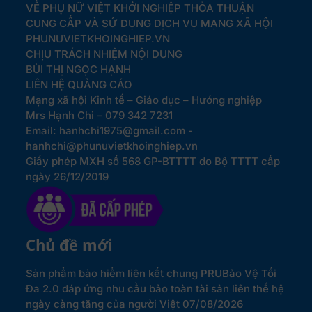
VỀ PHỤ NỮ VIỆT KHỞI NGHIỆP
THỎA THUẬN
CUNG CẤP VÀ SỬ DỤNG DỊCH VỤ MẠNG XÃ HỘI
PHUNUVIETKHOINGHIEP.VN
CHỊU TRÁCH NHIỆM NỘI DUNG
BÙI THỊ NGỌC HẠNH
LIÊN HỆ QUẢNG CÁO
Mạng xã hội Kinh tế – Giáo dục – Hướng nghiệp
Mrs Hạnh Chi – 079 342 7231
Email: hanhchi1975@gmail.com -
hanhchi@phunuvietkhoinghiep.vn
Giấy phép MXH số 568 GP-BTTTT do Bộ TTTT cấp
ngày 26/12/2019
Chủ đề mới
Sản phẩm bảo hiểm liên kết chung PRUBảo Vệ Tối
Đa 2.0 đáp ứng nhu cầu bảo toàn tài sản liên thế hệ
ngày càng tăng của người Việt
07/08/2026