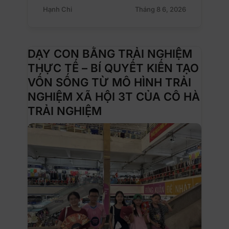
Hạnh Chi
Tháng 8 6, 2026
DẠY CON BẰNG TRẢI NGHIỆM
THỰC TẾ – BÍ QUYẾT KIẾN TẠO
VỐN SỐNG TỪ MÔ HÌNH TRẢI
NGHIỆM XÃ HỘI 3T CỦA CÔ HÀ
TRẢI NGHIỆM