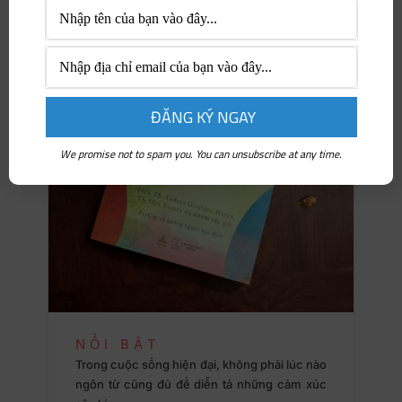
We promise not to spam you. You can unsubscribe at any time.
NỔI BẬT
Trong cuộc sống hiện đại, không phải lúc nào
ngôn từ cũng đủ để diễn tả những cảm xúc