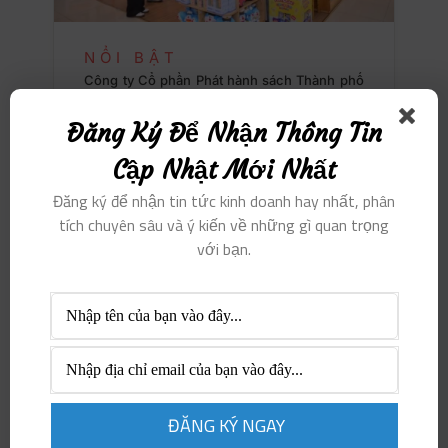
NỔI BẬT
Công ty Cổ phần Phát hành sách Thành phố
Hồ Chí Minh – FAHASA kỷ niệm 50 năm Ngày
thành lập…
Đăng Ký Để Nhận Thông Tin
Pham Van
Tháng 7 30, 2026
Cập Nhật Mới Nhất
Đăng ký để nhận tin tức kinh doanh hay nhất, phân
tích chuyên sâu và ý kiến ​​về những gì quan trọng
Ajinomoto Việt Nam: Lực lượng
với bạn.
lao động khỏe mạnh là nền tảng
phát triển doanh nghiệp bền
vững