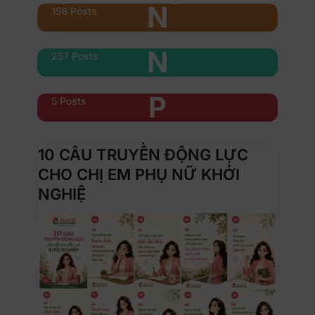
N
158 Posts
Nổi bật
N
257 Posts
Phụ nữ & xe
P
5 Posts
10 CÂU TRUYỀN ĐỘNG LỰC
CHO CHỊ EM PHỤ NỮ KHỞI
NGHIỆ