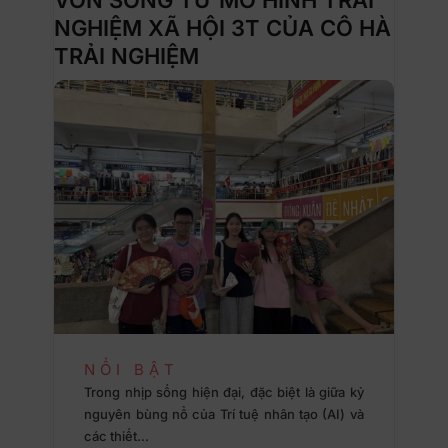
NGHIỆM XÃ HỘI 3T CỦA CÔ HÀ
TRẢI NGHIỆM
NỔI BẬT
Trong nhịp sống hiện đại, đặc biệt là giữa kỷ
nguyên bùng nổ của Trí tuệ nhân tạo (AI) và
các thiết…