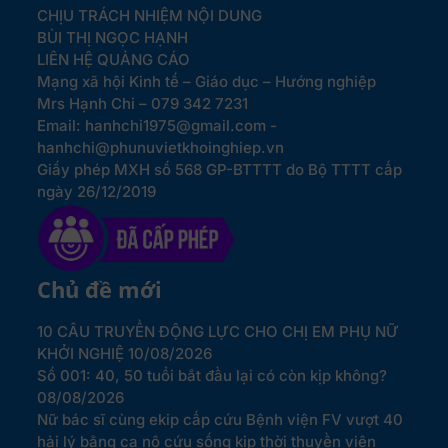
CHỊU TRÁCH NHIỆM NỘI DUNG
BÙI THỊ NGỌC HẠNH
LIÊN HỆ QUẢNG CÁO
Mạng xã hội Kinh tế – Giáo dục – Hướng nghiệp
Mrs Hạnh Chi – 079 342 7231
Email: hanhchi1975@gmail.com -
hanhchi@phunuvietkhoinghiep.vn
Giấy phép MXH số 568 GP-BTTTT do Bộ TTTT cấp
ngày 26/12/2019
Chủ đề mới
10 CÂU TRUYỀN ĐỘNG LỰC CHO CHỊ EM PHỤ NỮ
KHỞI NGHIỆ
10/08/2026
Số 001: 40, 50 tuổi bắt đầu lại có còn kịp không?
08/08/2026
Nữ bác sĩ cùng ekip cấp cứu Bệnh viện FV vượt 40
hải lý bằng ca nô cứu sống kịp thời thuyền viên