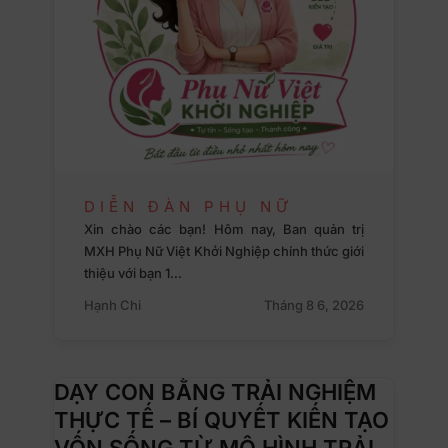
DIỄN ĐÀN PHỤ NỮ
Xin chào các bạn! Hôm nay, Ban quản trị
MXH Phụ Nữ Việt Khởi Nghiệp chính thức giới
thiệu với bạn 1…
Hạnh Chi
Tháng 8 6, 2026
DẠY CON BẰNG TRẢI NGHIỆM
THỰC TẾ – BÍ QUYẾT KIẾN TẠO
VỐN SỐNG TỪ MÔ HÌNH TRẢI