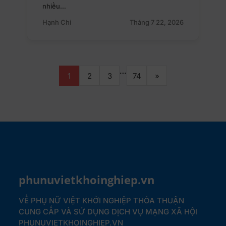
nhiều…
Hạnh Chi
Tháng 7 22, 2026
…
1
2
3
74
»
phunuvietkhoinghiep.vn
VỀ PHỤ NỮ VIỆT KHỞI NGHIỆP
THỎA THUẬN
CUNG CẤP VÀ SỬ DỤNG DỊCH VỤ MẠNG XÃ HỘI
PHUNUVIETKHOINGHIEP.VN