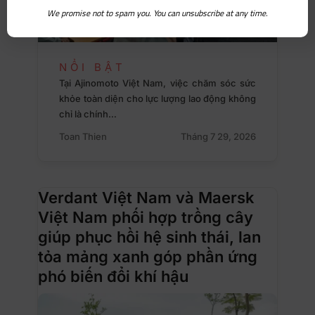
We promise not to spam you. You can unsubscribe at any time.
NỔI BẬT
Tại Ajinomoto Việt Nam, việc chăm sóc sức
khỏe toàn diện cho lực lượng lao động không
chỉ là chính…
Toan Thien
Tháng 7 29, 2026
Verdant Việt Nam và Maersk
Việt Nam phối hợp trồng cây
giúp phục hồi hệ sinh thái, lan
tỏa mảng xanh góp phần ứng
phó biến đổi khí hậu