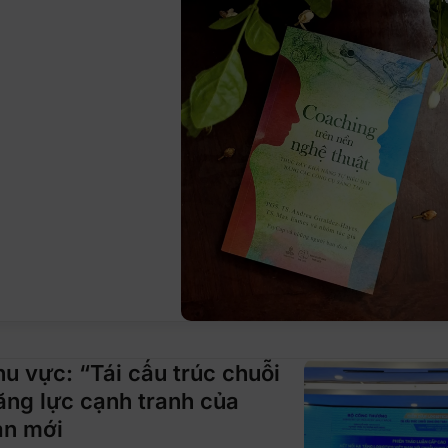
hu vực: “Tái cấu trúc chuỗi
ăng lực cạnh tranh của
ạn mới