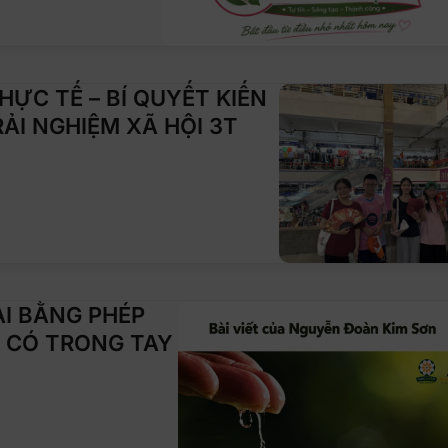
ỰC TẾ – BÍ QUYẾT KIẾN
ẢI NGHIỆM XÃ HỘI 3T
I BẰNG PHÉP
 CÓ TRONG TAY