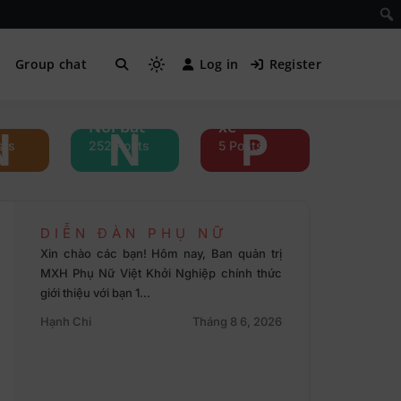
i
Group chat
Log in
Register
ền
Phụ nữ &
Nổi bật
xe
N
N
P
sts
252 Posts
5 Posts
DIỄN ĐÀN PHỤ NỮ
Xin chào các bạn! Hôm nay, Ban quản trị
MXH Phụ Nữ Việt Khởi Nghiệp chính thức
giới thiệu với bạn 1…
Hạnh Chi
Tháng 8 6, 2026