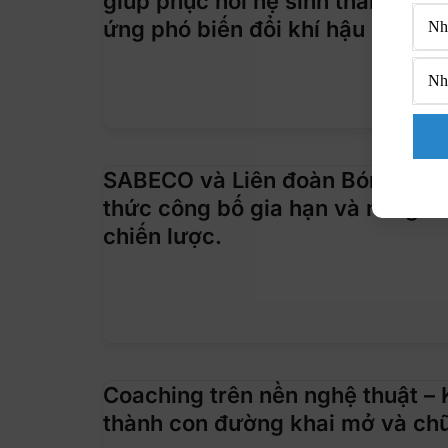
giúp phục hồi hệ sinh thái, lan
ứng phó biến đổi khí hậu
SABECO và Liên đoàn Bóng đá V
thức công bố gia hạn và nâng t
chiến lược.
Coaching trên nền nghệ thuật – 
thành con đường khai mở và chữ