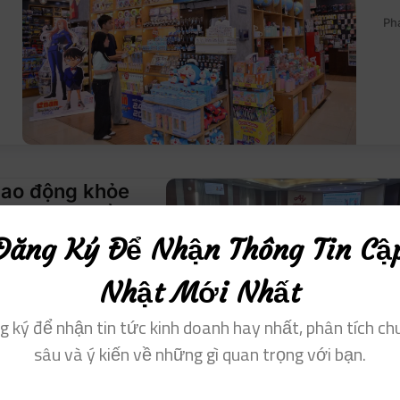
Ph
lao động khỏe
nh nghiệp bền
Đăng Ký Để Nhận Thông Tin Cậ
Nhật Mới Nhất
g ký để nhận tin tức kinh doanh hay nhất, phân tích ch
sâu và ý kiến ​​về những gì quan trọng với bạn.
t Nam phối hợp trồng cây