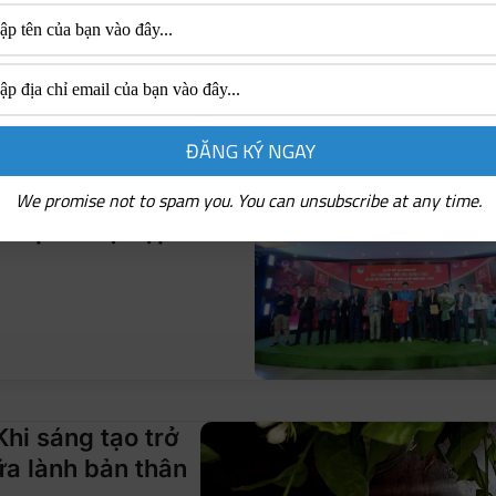
 tỏa mảng xanh góp phần
iệt Nam (VFF) chính
We promise not to spam you. You can unsubscribe at any time.
ầm quan hệ hợp tác
Khi sáng tạo trở
a lành bản thân