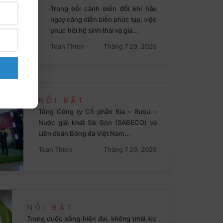
Trong bối cảnh biến đổi khí hậu
ngày càng diễn biến phức tạp, việc
phục hồi hệ sinh thái và gia…
Toan Thien
Tháng 7 29, 2026
NỔI BẬT
Tổng Công ty Cổ phần Bia – Rượu –
Nước giải khát Sài Gòn (SABECO) và
Liên đoàn Bóng đá Việt Nam…
Toan Thien
Tháng 7 29, 2026
NỔI BẬT
Trong cuộc sống hiện đại, không phải lúc