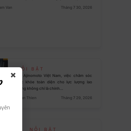
am Van
Tháng 7 30, 2026
NỔI BẬT
Tại Ajinomoto Việt Nam, việc chăm sóc
p
sức khỏe toàn diện cho lực lượng lao
động không chỉ là chính…
Toan Thien
Tháng 7 29, 2026
uyên
NỔI BẬT