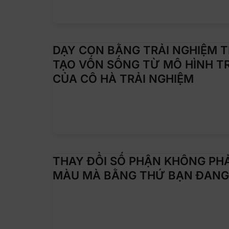
DẠY CON BẰNG TRẢI NGHIỆM TH
TẠO VỐN SỐNG TỪ MÔ HÌNH TR
CỦA CÔ HÀ TRẢI NGHIỆM
THAY ĐỔI SỐ PHẬN KHÔNG PHẢ
MÀU MÀ BẰNG THỨ BẠN ĐANG