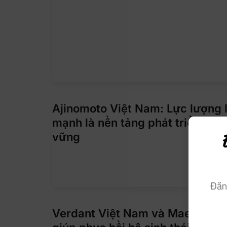
Ajinomoto Việt Nam: Lực lượng 
mạnh là nền tảng phát triển doa
vững
Đăn
Verdant Việt Nam và Maersk Việ