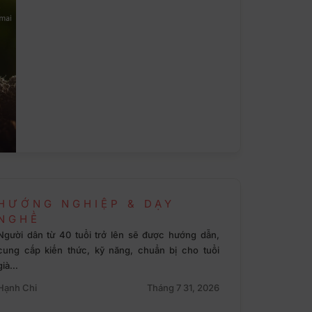
HƯỚNG NGHIỆP & DẠY
NGHỀ
Người dân từ 40 tuổi trở lên sẽ được hướng dẫn,
cung cấp kiến thức, kỹ năng, chuẩn bị cho tuổi
già…
Hạnh Chi
Tháng 7 31, 2026