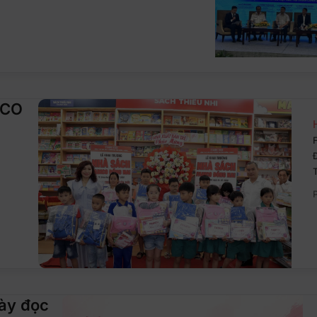
ICO
gày đọc