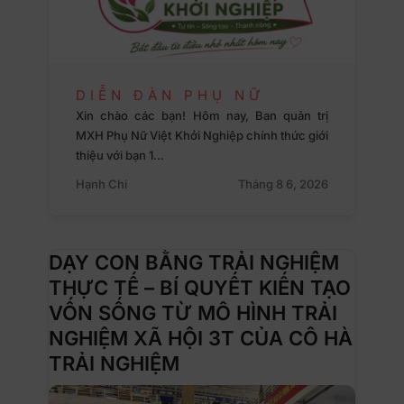
DIỄN ĐÀN PHỤ NỮ
Xin chào các bạn! Hôm nay, Ban quản trị
MXH Phụ Nữ Việt Khởi Nghiệp chính thức giới
thiệu với bạn 1…
Hạnh Chi
Tháng 8 6, 2026
DẠY CON BẰNG TRẢI NGHIỆM
THỰC TẾ – BÍ QUYẾT KIẾN TẠO
VỐN SỐNG TỪ MÔ HÌNH TRẢI
NGHIỆM XÃ HỘI 3T CỦA CÔ HÀ
TRẢI NGHIỆM