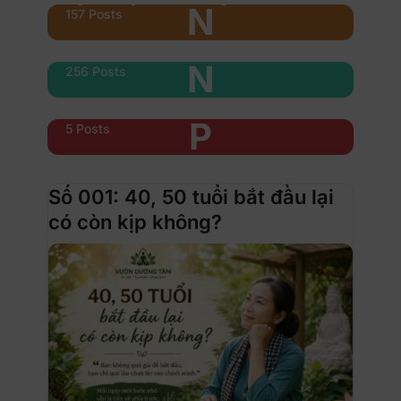
N
157 Posts
Nổi bật
N
256 Posts
Phụ nữ & xe
P
5 Posts
Số 001: 40, 50 tuổi bắt đầu lại
có còn kịp không?