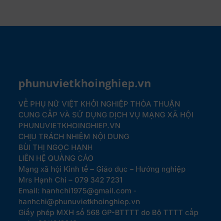
phunuvietkhoinghiep.vn
VỀ PHỤ NỮ VIỆT KHỞI NGHIỆP
THỎA THUẬN
CUNG CẤP VÀ SỬ DỤNG DỊCH VỤ MẠNG XÃ HỘI
PHUNUVIETKHOINGHIEP.VN
CHỊU TRÁCH NHIỆM NỘI DUNG
BÙI THỊ NGỌC HẠNH
LIÊN HỆ QUẢNG CÁO
Mạng xã hội Kinh tế – Giáo dục – Hướng nghiệp
Mrs Hạnh Chi – 079 342 7231
Email: hanhchi1975@gmail.com -
hanhchi@phunuvietkhoinghiep.vn
Giấy phép MXH số 568 GP-BTTTT do Bộ TTTT cấp