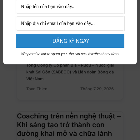
We promise not to spam you. You can unsubscribe at any time.
NỔI BẬT
Tổng Công ty Cổ phần Bia – Rượu – Nước giải
khát Sài Gòn (SABECO) và Liên đoàn Bóng đá
Việt Nam…
Toan Thien
Tháng 7 29, 2026
Coaching trên nền nghệ thuật –
Khi sáng tạo trở thành con
đường khai mở và chữa lành