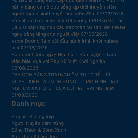
Nữ bác sĩ cùng ekip cấp cứu Bệnh viện FV vượt 40
hải lý bằng ca nô cứu sống kịp thời thuyền viên
người Nga bị xuất huyết não giữa đêm
07/08/2026
Sản phẩm bảo hiểm liên kết chung PRUBảo Vệ Tối
Đa 2.0 đáp ứng nhu cầu bảo toàn tài sản liên thế hệ
ngày càng tăng của người Việt
07/08/2026
Vườn Dưỡng Tâm bắt đầu hành trình khởi nghiệp
mới
07/08/2026
Hành trình 365 ngày Học hỏi – Rèn luyện – Làm
việc hiệu quả với Phụ Nữ Việt Khởi Nghiệp
06/08/2026
DẠY CON BẰNG TRẢI NGHIỆM THỰC TẾ – BÍ
QUYẾT KIẾN TẠO VỐN SỐNG TỪ MÔ HÌNH TRẢI
NGHIỆM XÃ HỘI 3T CỦA CÔ HÀ TRẢI NGHIỆM
01/08/2026
Danh mục
Phụ nữ khởi nghiệp
Người truyền cảm hứng
Sống Thiện & Sống Xanh
Sức khỏe & Làm đẹp