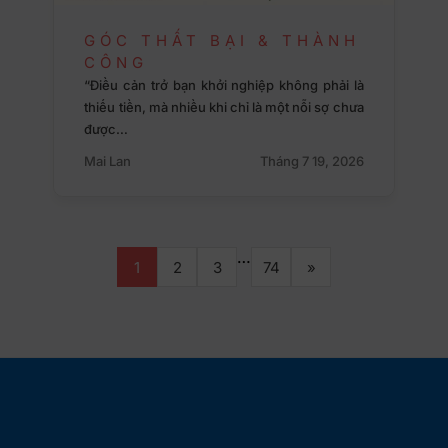
GÓC THẤT BẠI & THÀNH
CÔNG
“Điều cản trở bạn khởi nghiệp không phải là
thiếu tiền, mà nhiều khi chỉ là một nỗi sợ chưa
được…
Mai Lan
Tháng 7 19, 2026
…
1
2
3
74
»