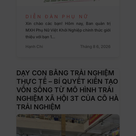
DIỄN ĐÀN PHỤ NỮ
Xin chào các bạn! Hôm nay, Ban quản trị
MXH Phụ Nữ Việt Khởi Nghiệp chính thức giới
thiệu với bạn 1…
Hạnh Chi
Tháng 8 6, 2026
DẠY CON BẰNG TRẢI NGHIỆM
THỰC TẾ – BÍ QUYẾT KIẾN TẠO
VỐN SỐNG TỪ MÔ HÌNH TRẢI
NGHIỆM XÃ HỘI 3T CỦA CÔ HÀ
TRẢI NGHIỆM