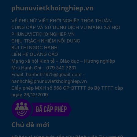
phunuvietkhoinghiep.vn
VỀ PHỤ NỮ VIỆT KHỞI NGHIỆP
THỎA THUẬN
CUNG CẤP VÀ SỬ DỤNG DỊCH VỤ MẠNG XÃ HỘI
PHUNUVIETKHOINGHIEP.VN
CHỊU TRÁCH NHIỆM NỘI DUNG
BÙI THỊ NGỌC HẠNH
LIÊN HỆ QUẢNG CÁO
Mạng xã hội Kinh tế – Giáo dục – Hướng nghiệp
Mrs Hạnh Chi – 079 342 7231
Email: hanhchi1975@gmail.com -
hanhchi@phunuvietkhoinghiep.vn
Giấy phép MXH số 568 GP-BTTTT do Bộ TTTT cấp
ngày 26/12/2019
Chủ đề mới