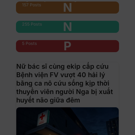
N
157 Posts
Nổi bật
N
255 Posts
Phụ nữ & xe
P
5 Posts
Nữ bác sĩ cùng ekip cấp cứu
Bệnh viện FV vượt 40 hải lý
bằng ca nô cứu sống kịp thời
thuyền viên người Nga bị xuất
huyết não giữa đêm