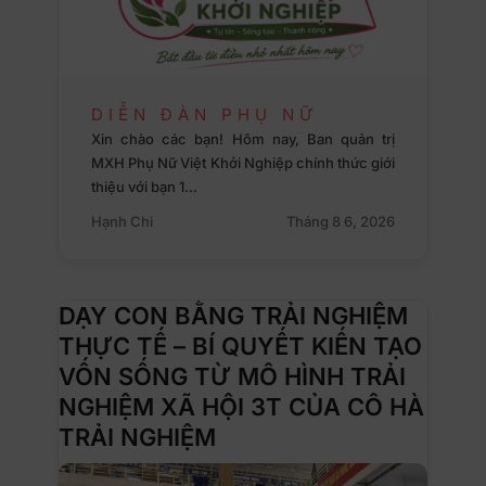
DIỄN ĐÀN PHỤ NỮ
Xin chào các bạn! Hôm nay, Ban quản trị
MXH Phụ Nữ Việt Khởi Nghiệp chính thức giới
thiệu với bạn 1…
Hạnh Chi
Tháng 8 6, 2026
DẠY CON BẰNG TRẢI NGHIỆM
THỰC TẾ – BÍ QUYẾT KIẾN TẠO
VỐN SỐNG TỪ MÔ HÌNH TRẢI
NGHIỆM XÃ HỘI 3T CỦA CÔ HÀ
TRẢI NGHIỆM