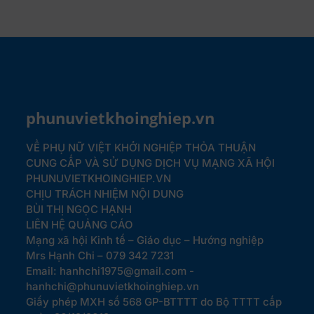
phunuvietkhoinghiep.vn
VỀ PHỤ NỮ VIỆT KHỞI NGHIỆP
THỎA THUẬN
CUNG CẤP VÀ SỬ DỤNG DỊCH VỤ MẠNG XÃ HỘI
PHUNUVIETKHOINGHIEP.VN
CHỊU TRÁCH NHIỆM NỘI DUNG
BÙI THỊ NGỌC HẠNH
LIÊN HỆ QUẢNG CÁO
Mạng xã hội Kinh tế – Giáo dục – Hướng nghiệp
Mrs Hạnh Chi – 079 342 7231
Email: hanhchi1975@gmail.com -
hanhchi@phunuvietkhoinghiep.vn
Giấy phép MXH số 568 GP-BTTTT do Bộ TTTT cấp