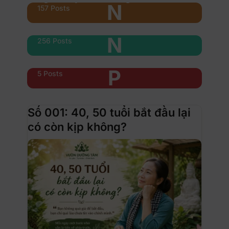
N
157 Posts
Nổi bật
N
256 Posts
Phụ nữ & xe
P
5 Posts
Số 001: 40, 50 tuổi bắt đầu lại
có còn kịp không?