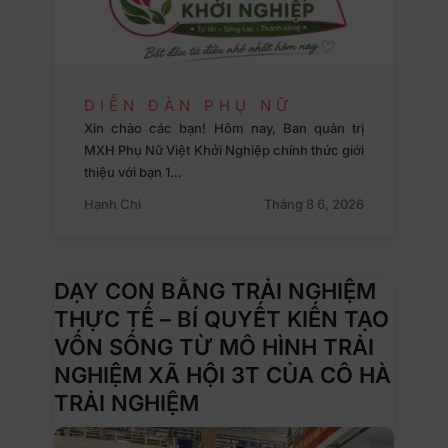
DIỄN ĐÀN PHỤ NỮ
Xin chào các bạn! Hôm nay, Ban quản trị
MXH Phụ Nữ Việt Khởi Nghiệp chính thức giới
thiệu với bạn 1…
Hạnh Chi
Tháng 8 6, 2026
DẠY CON BẰNG TRẢI NGHIỆM
THỰC TẾ – BÍ QUYẾT KIẾN TẠO
VỐN SỐNG TỪ MÔ HÌNH TRẢI
NGHIỆM XÃ HỘI 3T CỦA CÔ HÀ
TRẢI NGHIỆM