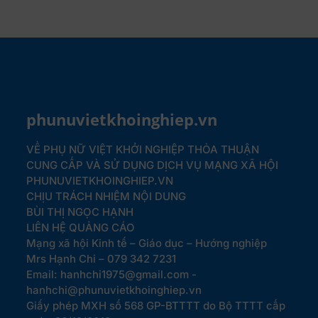
phunuvietkhoinghiep.vn
VỀ PHỤ NỮ VIỆT KHỞI NGHIỆP
THỎA THUẬN
CUNG CẤP VÀ SỬ DỤNG DỊCH VỤ MẠNG XÃ HỘI
PHUNUVIETKHOINGHIEP.VN
CHỊU TRÁCH NHIỆM NỘI DUNG
BÙI THỊ NGỌC HẠNH
LIÊN HỆ QUẢNG CÁO
Mạng xã hội Kinh tế – Giáo dục – Hướng nghiệp
Mrs Hạnh Chi – 079 342 7231
Email: hanhchi1975@gmail.com -
hanhchi@phunuvietkhoinghiep.vn
Giấy phép MXH số 568 GP-BTTTT do Bộ TTTT cấp