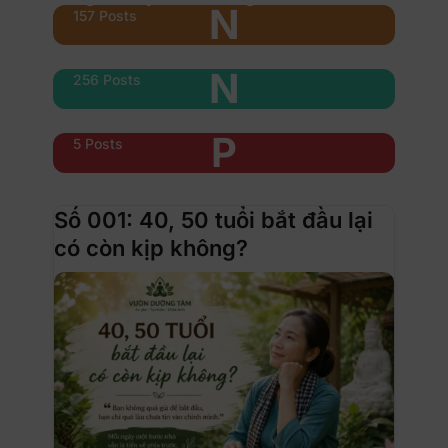
N
157 Posts
Nổi bật
N
256 Posts
Phụ nữ & xe
P
5 Posts
Số 001: 40, 50 tuổi bắt đầu lại
có còn kịp không?