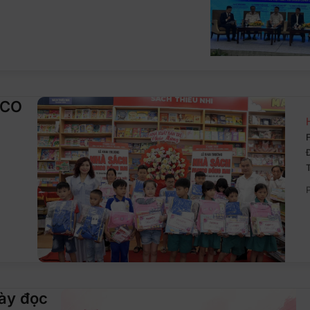
ICO
gày đọc