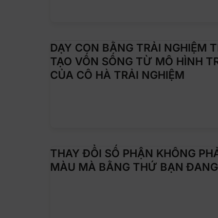
DẠY CON BẰNG TRẢI NGHIỆM TH
TẠO VỐN SỐNG TỪ MÔ HÌNH TR
CỦA CÔ HÀ TRẢI NGHIỆM
THAY ĐỔI SỐ PHẬN KHÔNG PHẢ
MÀU MÀ BẰNG THỨ BẠN ĐANG