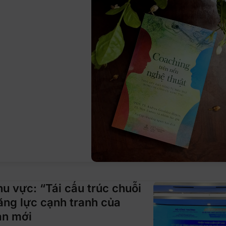
hu vực: “Tái cấu trúc chuỗi
ăng lực cạnh tranh của
ạn mới