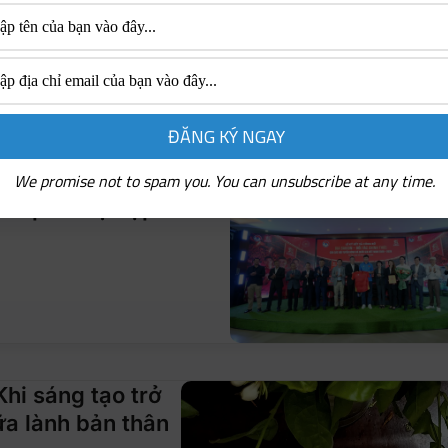
 tỏa mảng xanh góp phần
iệt Nam (VFF) chính
We promise not to spam you. You can unsubscribe at any time.
ầm quan hệ hợp tác
Khi sáng tạo trở
a lành bản thân