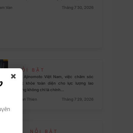
am Van
Tháng 7 30, 2026
NỔI BẬT
Tại Ajinomoto Việt Nam, việc chăm sóc
p
sức khỏe toàn diện cho lực lượng lao
động không chỉ là chính…
Toan Thien
Tháng 7 29, 2026
uyên
NỔI BẬT