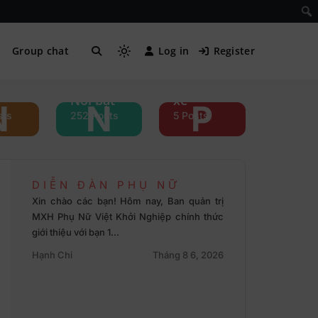
i
Group chat
Log in
Register
ền
Phụ nữ &
Nổi bật
xe
N
N
P
sts
252 Posts
5 Posts
DIỄN ĐÀN PHỤ NỮ
Xin chào các bạn! Hôm nay, Ban quản trị
MXH Phụ Nữ Việt Khởi Nghiệp chính thức
giới thiệu với bạn 1…
Hạnh Chi
Tháng 8 6, 2026