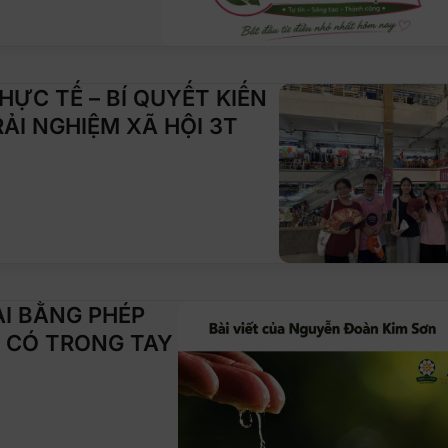
ỰC TẾ – BÍ QUYẾT KIẾN
ẢI NGHIỆM XÃ HỘI 3T
I BẰNG PHÉP
 CÓ TRONG TAY