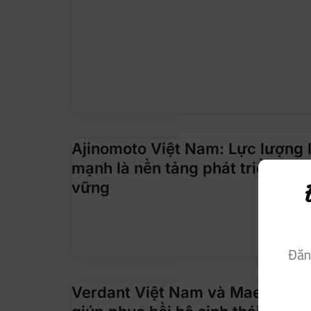
Ajinomoto Việt Nam: Lực lượng 
mạnh là nền tảng phát triển doa
vững
Đăn
Verdant Việt Nam và Maersk Việ