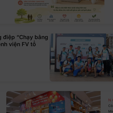
g điệp “Chạy bằng
ệnh viện FV tổ
N
Cô
Mi