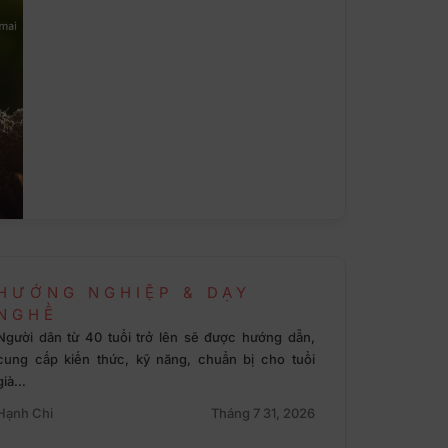
HƯỚNG NGHIỆP & DẠY
NGHỀ
Người dân từ 40 tuổi trở lên sẽ được hướng dẫn,
cung cấp kiến thức, kỹ năng, chuẩn bị cho tuổi
già…
Hạnh Chi
Tháng 7 31, 2026