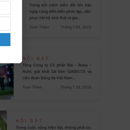
Trong bối cảnh biến đổi khí hậu
ngày càng diễn biến phức tạp, việc
phục hồi hệ sinh thái và gia…
Toan Thien
Tháng 7 29, 2026
NỔI BẬT
Tổng Công ty Cổ phần Bia – Rượu –
Nước giải khát Sài Gòn (SABECO) và
Liên đoàn Bóng đá Việt Nam…
Toan Thien
Tháng 7 29, 2026
NỔI BẬT
Trong cuộc sống hiện đại, không phải lúc