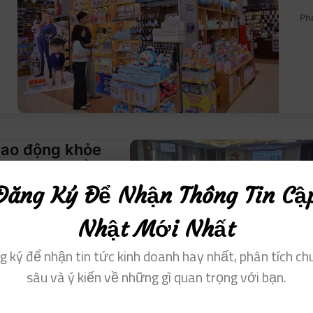
Ph
lao động khỏe
nh nghiệp bền
Đăng Ký Để Nhận Thông Tin Cậ
Nhật Mới Nhất
g ký để nhận tin tức kinh doanh hay nhất, phân tích ch
sâu và ý kiến ​​về những gì quan trọng với bạn.
t Nam phối hợp trồng cây