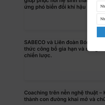
giúp phục hồi hệ sinh thái, lan
ứng phó biến đổi khí hậu
SABECO và Liên đoàn Bóng đá V
thức công bố gia hạn và nâng t
chiến lược.
Coaching trên nền nghệ thuật – 
thành con đường khai mở và chữ