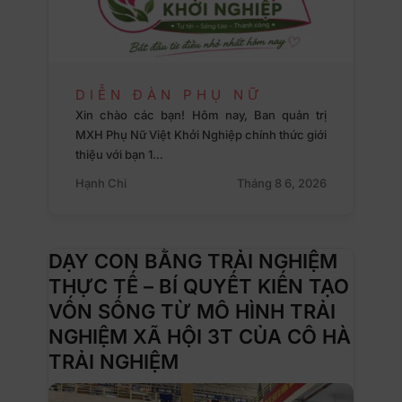
DIỄN ĐÀN PHỤ NỮ
Xin chào các bạn! Hôm nay, Ban quản trị
MXH Phụ Nữ Việt Khởi Nghiệp chính thức giới
thiệu với bạn 1…
Hạnh Chi
Tháng 8 6, 2026
DẠY CON BẰNG TRẢI NGHIỆM
THỰC TẾ – BÍ QUYẾT KIẾN TẠO
VỐN SỐNG TỪ MÔ HÌNH TRẢI
NGHIỆM XÃ HỘI 3T CỦA CÔ HÀ
TRẢI NGHIỆM