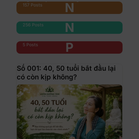
N
157 Posts
Nổi bật
N
256 Posts
Phụ nữ & xe
P
5 Posts
Số 001: 40, 50 tuổi bắt đầu lại
có còn kịp không?