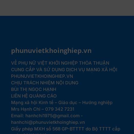
phunuvietkhoinghiep.vn
VỀ PHỤ NỮ VIỆT KHỞI NGHIỆP
THỎA THUẬN
CUNG CẤP VÀ SỬ DỤNG DỊCH VỤ MẠNG XÃ HỘI
PHUNUVIETKHOINGHIEP.VN
CHỊU TRÁCH NHIỆM NỘI DUNG
BÙI THỊ NGỌC HẠNH
LIÊN HỆ QUẢNG CÁO
Mạng xã hội Kinh tế – Giáo dục – Hướng nghiệp
Mrs Hạnh Chi – 079 342 7231
Email: hanhchi1975@gmail.com -
hanhchi@phunuvietkhoinghiep.vn
Giấy phép MXH số 568 GP-BTTTT do Bộ TTTT cấp