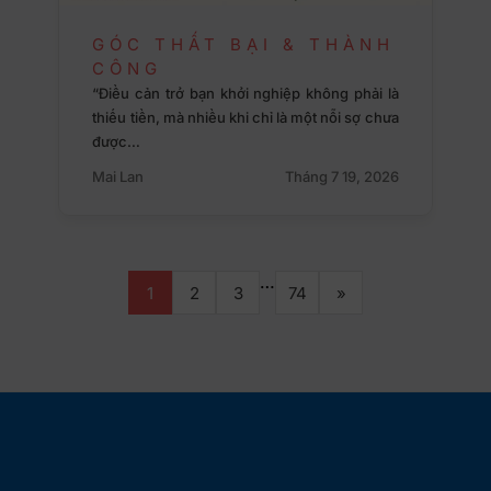
GÓC THẤT BẠI & THÀNH
CÔNG
“Điều cản trở bạn khởi nghiệp không phải là
thiếu tiền, mà nhiều khi chỉ là một nỗi sợ chưa
được…
Mai Lan
Tháng 7 19, 2026
…
1
2
3
74
»