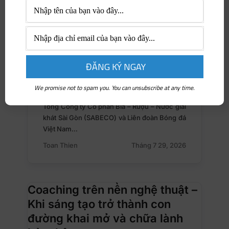
We promise not to spam you. You can unsubscribe at any time.
NỔI BẬT
Tổng Công ty Cổ phần Bia – Rượu – Nước giải
khát Sài Gòn (SABECO) và Liên đoàn Bóng đá
Việt Nam…
Toan Thien
Tháng 7 29, 2026
Coaching trên nền nghệ thuật –
Khi sáng tạo trở thành con
đường khai mở và chữa lành