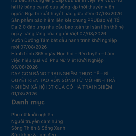
Nữ bác sĩ cùng ekip cấp cứu Bệnh viện FV vượt 40
hải lý bằng ca nô cứu sống kịp thời thuyền viên
người Nga bị xuất huyết não giữa đêm
07/08/2026
Sản phẩm bảo hiểm liên kết chung PRUBảo Vệ Tối
Đa 2.0 đáp ứng nhu cầu bảo toàn tài sản liên thế hệ
ngày càng tăng của người Việt
07/08/2026
Vườn Dưỡng Tâm bắt đầu hành trình khởi nghiệp
mới
07/08/2026
Hành trình 365 ngày Học hỏi – Rèn luyện – Làm
việc hiệu quả với Phụ Nữ Việt Khởi Nghiệp
06/08/2026
DẠY CON BẰNG TRẢI NGHIỆM THỰC TẾ – BÍ
QUYẾT KIẾN TẠO VỐN SỐNG TỪ MÔ HÌNH TRẢI
NGHIỆM XÃ HỘI 3T CỦA CÔ HÀ TRẢI NGHIỆM
01/08/2026
Danh mục
Phụ nữ khởi nghiệp
Người truyền cảm hứng
Sống Thiện & Sống Xanh
Sức khỏe & Làm đẹp