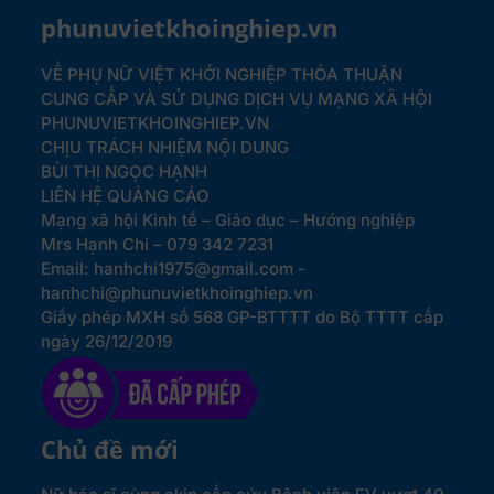
phunuvietkhoinghiep.vn
VỀ PHỤ NỮ VIỆT KHỞI NGHIỆP
THỎA THUẬN
CUNG CẤP VÀ SỬ DỤNG DỊCH VỤ MẠNG XÃ HỘI
PHUNUVIETKHOINGHIEP.VN
CHỊU TRÁCH NHIỆM NỘI DUNG
BÙI THỊ NGỌC HẠNH
LIÊN HỆ QUẢNG CÁO
Mạng xã hội Kinh tế – Giáo dục – Hướng nghiệp
Mrs Hạnh Chi – 079 342 7231
Email: hanhchi1975@gmail.com -
hanhchi@phunuvietkhoinghiep.vn
Giấy phép MXH số 568 GP-BTTTT do Bộ TTTT cấp
ngày 26/12/2019
Chủ đề mới