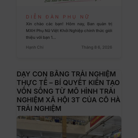
DIỄN ĐÀN PHỤ NỮ
Xin chào các bạn! Hôm nay, Ban quản trị
MXH Phụ Nữ Việt Khởi Nghiệp chính thức giới
thiệu với bạn 1…
Hạnh Chi
Tháng 8 6, 2026
DẠY CON BẰNG TRẢI NGHIỆM
THỰC TẾ – BÍ QUYẾT KIẾN TẠO
VỐN SỐNG TỪ MÔ HÌNH TRẢI
NGHIỆM XÃ HỘI 3T CỦA CÔ HÀ
TRẢI NGHIỆM