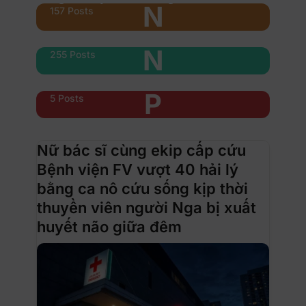
N
157 Posts
Nổi bật
N
255 Posts
Phụ nữ & xe
P
5 Posts
Nữ bác sĩ cùng ekip cấp cứu
Bệnh viện FV vượt 40 hải lý
bằng ca nô cứu sống kịp thời
thuyền viên người Nga bị xuất
huyết não giữa đêm