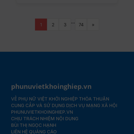
…
1
2
3
74
»
phunuvietkhoinghiep.vn
VỀ PHỤ NỮ VIỆT KHỞI NGHIỆP
THỎA THUẬN
CUNG CẤP VÀ SỬ DỤNG DỊCH VỤ MẠNG XÃ HỘI
PHUNUVIETKHOINGHIEP.VN
CHỊU TRÁCH NHIỆM NỘI DUNG
BÙI THỊ NGỌC HẠNH
LIÊN HỆ QUẢNG CÁO