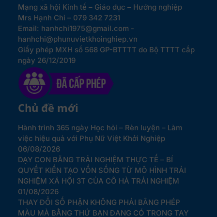
Mạng xã hội Kinh tế – Giáo dục – Hướng nghiệp
Mrs Hạnh Chi – 079 342 7231
Email: hanhchi1975@gmail.com -
hanhchi@phunuvietkhoinghiep.vn
Giấy phép MXH số 568 GP-BTTTT do Bộ TTTT cấp
ngày 26/12/2019
Chủ đề mới
Hành trình 365 ngày Học hỏi – Rèn luyện – Làm
việc hiệu quả với Phụ Nữ Việt Khởi Nghiệp
06/08/2026
DẠY CON BẰNG TRẢI NGHIỆM THỰC TẾ – BÍ
QUYẾT KIẾN TẠO VỐN SỐNG TỪ MÔ HÌNH TRẢI
NGHIỆM XÃ HỘI 3T CỦA CÔ HÀ TRẢI NGHIỆM
01/08/2026
THAY ĐỔI SỐ PHẬN KHÔNG PHẢI BẰNG PHÉP
MÀU MÀ BẰNG THỨ BẠN ĐANG CÓ TRONG TAY