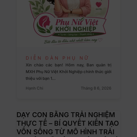
DIỄN ĐÀN PHỤ NỮ
Xin chào các bạn! Hôm nay, Ban quản trị
MXH Phụ Nữ Việt Khởi Nghiệp chính thức giới
thiệu với bạn 1…
Hạnh Chi
Tháng 8 6, 2026
DẠY CON BẰNG TRẢI NGHIỆM
THỰC TẾ – BÍ QUYẾT KIẾN TẠO
VỐN SỐNG TỪ MÔ HÌNH TRẢI