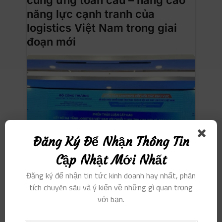
năng lực cạnh tranh của
logistics Việt Nam trong giai
đoạn mới
Đăng Ký Để Nhận Thông Tin
Cập Nhật Mới Nhất
Đăng ký để nhận tin tức kinh doanh hay nhất, phân
tích chuyên sâu và ý kiến ​​về những gì quan trọng
NỔI BẬT
với bạn.
Bộ Công Thương tổ chức diễn đàn Logistics
kết nối các khu vực với chủ đề “Tái cấu trúc