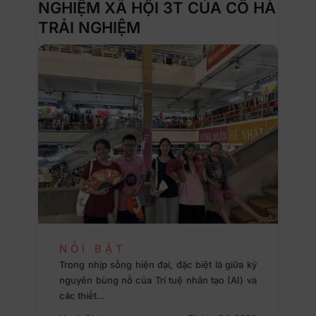
NGHIỆM XÃ HỘI 3T CỦA CÔ HÀ
TRẢI NGHIỆM
NỔI BẬT
Trong nhịp sống hiện đại, đặc biệt là giữa kỷ
nguyên bùng nổ của Trí tuệ nhân tạo (AI) và
các thiết…