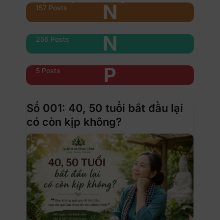
N
157 Posts
Nổi bật
N
256 Posts
Phụ nữ & xe
P
5 Posts
Số 001: 40, 50 tuổi bắt đầu lại
có còn kịp không?