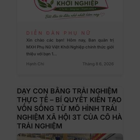
DIỄN ĐÀN PHỤ NỮ
Xin chào các bạn! Hôm nay, Ban quản trị
MXH Phụ Nữ Việt Khởi Nghiệp chính thức giới
thiệu với bạn 1…
Hạnh Chi
Tháng 8 6, 2026
DẠY CON BẰNG TRẢI NGHIỆM
THỰC TẾ – BÍ QUYẾT KIẾN TẠO
VỐN SỐNG TỪ MÔ HÌNH TRẢI
NGHIỆM XÃ HỘI 3T CỦA CÔ HÀ
TRẢI NGHIỆM