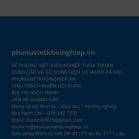
phunuvietkhoinghiep.vn
VỀ PHỤ NỮ VIỆT KHỞI NGHIỆP
THỎA THUẬN
CUNG CẤP VÀ SỬ DỤNG DỊCH VỤ MẠNG XÃ HỘI
PHUNUVIETKHOINGHIEP.VN
CHỊU TRÁCH NHIỆM NỘI DUNG
BÙI THỊ NGỌC HẠNH
LIÊN HỆ QUẢNG CÁO
Mạng xã hội Kinh tế – Giáo dục – Hướng nghiệp
Mrs Hạnh Chi – 079 342 7231
Email: hanhchi1975@gmail.com -
hanhchi@phunuvietkhoinghiep.vn
Giấy phép MXH số 568 GP-BTTTT do Bộ TTTT cấp