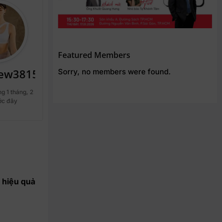
Featured Members
new381582
Sorry, no members were found.
g 1 tháng, 2
ớc đây
 hiệu quả