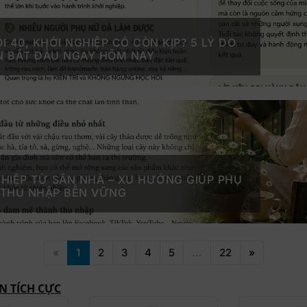
I 40, KHỞI NGHIỆP CÓ CÒN KỊP? 5 LÝ DO
N BẮT ĐẦU NGAY HÔM NAY
HIỆP TỪ SÂN NHÀ – XU HƯỚNG GIÚP PHỤ
 THU NHẬP BỀN VỮNG
«
1
2
3
4
5
...
22
»
N TÍCH CỰC