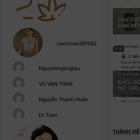
21/07/2026
SAU TUỔ
BẠN NÊ
corinnew381582
0
Nguyenngocgiau
17/07/2026
KHỞI NG
VU VAN TOAN
NỮ TẠO
Nguyễn Thanh Huân
Dr Toan
THÀNH VIÊ