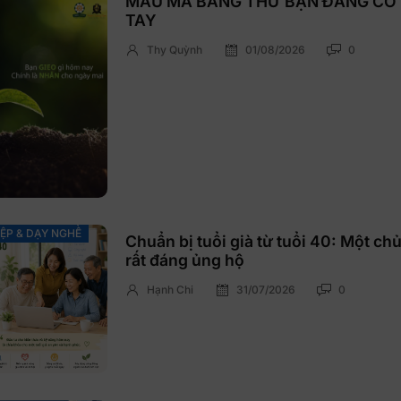
MÀU MÀ BẰNG THỨ BẠN ĐANG CÓ
TAY
Thy Quỳnh
01/08/2026
0
ỆP & DẠY NGHỀ
Chuẩn bị tuổi già từ tuổi 40: Một ch
rất đáng ủng hộ
Hạnh Chi
31/07/2026
0