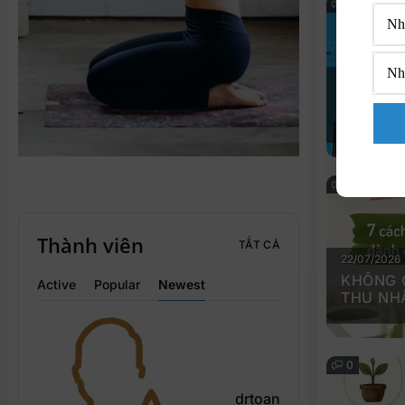
0
25/07/2026
DIỄN ĐÀ
CẤU TR
CAO NĂ
NAM TR
0
Thành viên
TẤT CẢ
22/07/2026
KHÔNG 
Active
Popular
Newest
THU NHẬ
CHO PH
0
drtoan