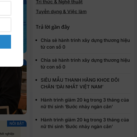
Tri thức & Nghệ thuật
NỔI BẬT
Tuyển dụng & Việc làm
Trả lời gần đây
Chia sẻ hành trình xây dựng thương hiệu
từ con số 0
Chia sẻ hành trình xây dựng thương hiệu
NỔI BẬT
từ con số 0
SIÊU MẪU THANH HẰNG KHOE ĐÔI
CHÂN ’DÀI NHẤT VIỆT NAM’
Hành trình giảm 20 kg trong 3 tháng của
nữ thí sinh ‘Bước nhảy ngàn cân’
Hành trình giảm 20 kg trong 3 tháng của
NỔI BẬT
nữ thí sinh ‘Bước nhảy ngàn cân’