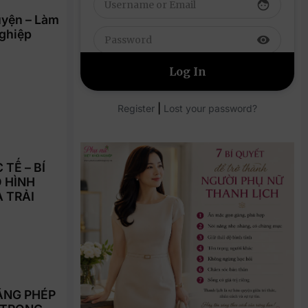
face
uyện – Làm
Nghiệp
visibility
|
Register
Lost your password?
TẾ – BÍ
 HÌNH
À TRẢI
ẰNG PHÉP