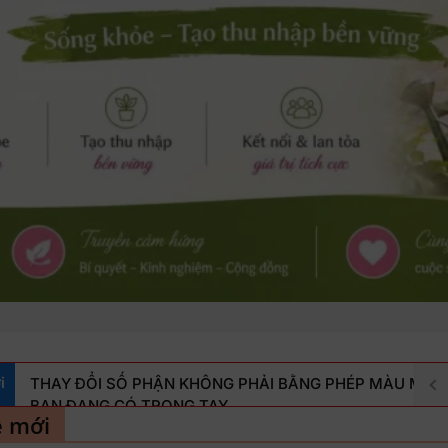
i
ề mới