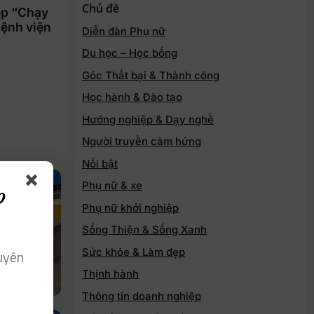
Chủ đề
ệp “Chạy
Bệnh viện
Diễn đàn Phụ nữ
Du học – Học bổng
Góc Thất bại & Thành công
Học hành & Đào tạo
Hướng nghiệp & Dạy nghề
Người truyền cảm hứng
Nổi bật
NỔI BẬT
Phụ nữ & xe
p
Phụ nữ khởi nghiệp
Sống Thiện & Sống Xanh
Sức khỏe & Làm đẹp
uyên
Thịnh hành
Thông tin doanh nghiệp