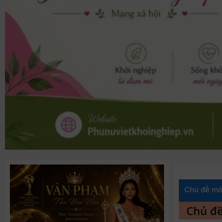
Chủ đề mớ
huẩn bị tuổi già từ tuổi 40: Một chủ trương rất đáng ủng hộ
Chủ đ