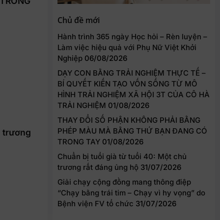
 TRONG
Chủ đề mới
Hành trình 365 ngày Học hỏi – Rèn luyện –
Làm việc hiệu quả với Phụ Nữ Việt Khởi
Nghiệp
06/08/2026
DẠY CON BẰNG TRẢI NGHIỆM THỰC TẾ –
BÍ QUYẾT KIẾN TẠO VỐN SỐNG TỪ MÔ
HÌNH TRẢI NGHIỆM XÃ HỘI 3T CỦA CÔ HÀ
TRẢI NGHIỆM
01/08/2026
THAY ĐỔI SỐ PHẬN KHÔNG PHẢI BẰNG
PHÉP MÀU MÀ BẰNG THỨ BẠN ĐANG CÓ
ủ trương
TRONG TAY
01/08/2026
Chuẩn bị tuổi già từ tuổi 40: Một chủ
trương rất đáng ủng hộ
31/07/2026
Giải chạy cộng đồng mang thông điệp
“Chạy bằng trái tim – Chạy vì hy vọng” do
Bệnh viện FV tổ chức
31/07/2026