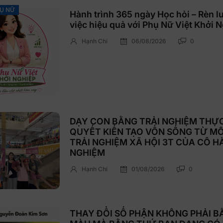
HỤ NỮ
Hành trình 365 ngày Học hỏi – Rèn l
việc hiệu quả với Phụ Nữ Việt Khởi 
Hạnh Chi
06/08/2026
0
DẠY CON BẰNG TRẢI NGHIỆM THỰC 
QUYẾT KIẾN TẠO VỐN SỐNG TỪ MÔ
TRẢI NGHIỆM XÃ HỘI 3T CỦA CÔ H
NGHIỆM
Hạnh Chi
01/08/2026
0
THAY ĐỔI SỐ PHẬN KHÔNG PHẢI B