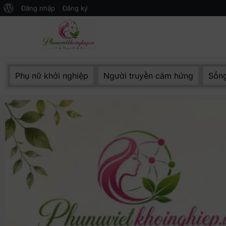
Đăng nhập
Đăng ký
Mạng xã hội Kinh tế – Giáo dục 
MXH PHỤ NỮ VIỆT
Phụ nữ khởi nghiệp
Người truyền cảm hứng
Sống