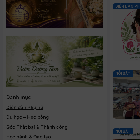
DIỄN ĐÀN P
NỔI BẬT
Danh mục
Diễn đàn Phụ nữ
Du học – Học bổng
Góc Thất bại & Thành công
NỔI BẬT
Học hành & Đào tạo