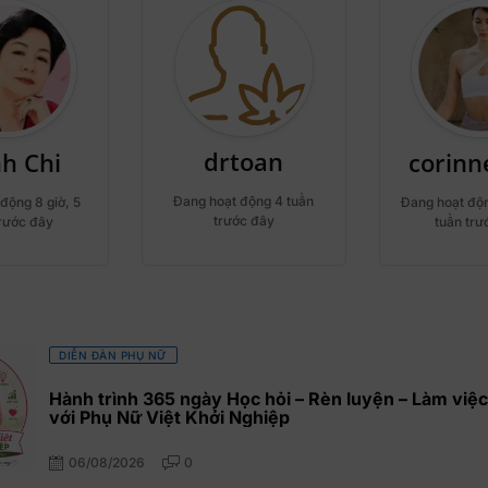
drtoan
h Chi
corin
Đang hoạt động 4 tuần
động 8 giờ, 5
Đang hoạt độn
trước đây
trước đây
tuần trư
DIỄN ĐÀN PHỤ NỮ
Hành trình 365 ngày Học hỏi – Rèn luyện – Làm việc
với Phụ Nữ Việt Khởi Nghiệp
06/08/2026
0