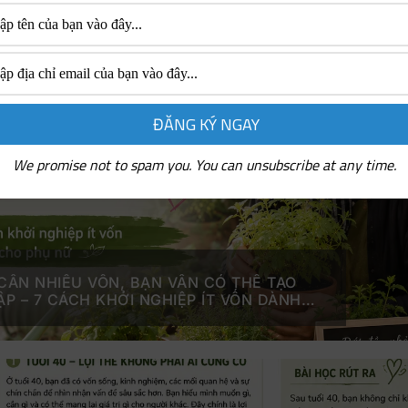
N LOGISTICS KẾT NỐI CÁC KHU VỰC: “TÁI
ÚC CHUỖI CUNG ỨNG TOÀN CẦU – NÂNG
NG LỰC CẠNH TRANH CỦA LOGISTICS VIỆT
ONG GIAI ĐOẠN MỚI
We promise not to spam you. You can unsubscribe at any time.
CẦN NHIỀU VỐN, BẠN VẪN CÓ THỂ TẠO
P – 7 CÁCH KHỞI NGHIỆP ÍT VỐN DÀNH
Ụ NỮ