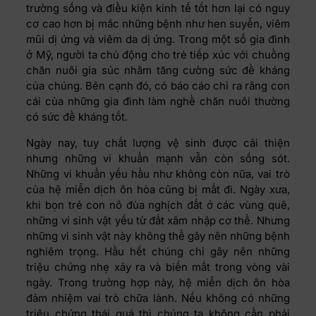
trường sống và điều kiện kinh tế tốt hơn lại có nguy
cơ cao hơn bị mắc những bệnh như hen suyễn, viêm
mũi dị ứng và viêm da dị ứng. Trong một số gia đình
ở Mỹ, người ta chủ động cho trẻ tiếp xúc với chuồng
chăn nuôi gia súc nhằm tăng cường sức đề kháng
của chúng. Bên cạnh đó, có báo cáo chỉ ra rằng con
cái của những gia đình làm nghề chăn nuôi thường
có sức đề kháng tốt.
Ngày nay, tuy chất lượng vệ sinh được cải thiện
nhưng những vi khuẩn mạnh vẫn còn sống sót.
Những vi khuẩn yếu hầu như không còn nữa, vai trò
của hệ miễn dịch ôn hòa cũng bị mất đi. Ngày xưa,
khi bọn trẻ con nô đùa nghịch đất ở các vùng quê,
những vi sinh vật yếu từ đất xâm nhập cơ thể. Nhưng
những vi sinh vật này không thể gây nên những bệnh
nghiêm trọng. Hầu hết chúng chỉ gây nên những
triệu chứng nhẹ xảy ra và biến mất trong vòng vài
ngày. Trong trường hợp này, hệ miễn dịch ôn hòa
đảm nhiệm vai trò chữa lành. Nếu không có những
triệu chứng thái quá thì chúng ta không cần phải