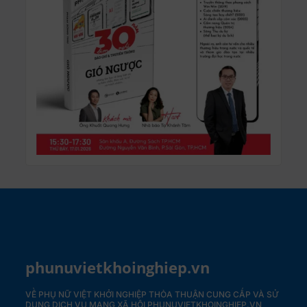
phunuvietkhoinghiep.vn
VỀ PHỤ NỮ VIỆT KHỞI NGHIỆP
THỎA THUẬN CUNG CẤP VÀ SỬ
DỤNG DỊCH VỤ MẠNG XÃ HỘI PHUNUVIETKHOINGHIEP.VN