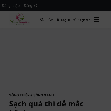
Đăng nhập
Đăng ký
Log in
Register
Mạng xã hội Kinh tế – Giáo dục – Hướng
MXH PHỤ NỮ VIỆT
nghiệp
SỐNG THIỆN & SỐNG XANH
Sạch quá thì dễ mắc