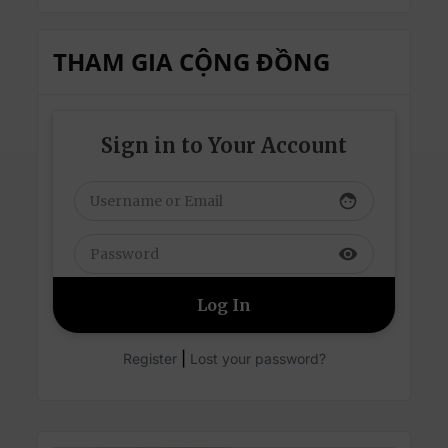
THAM GIA CỘNG ĐỒNG
Sign in to Your Account
face
visibility
|
Register
Lost your password?