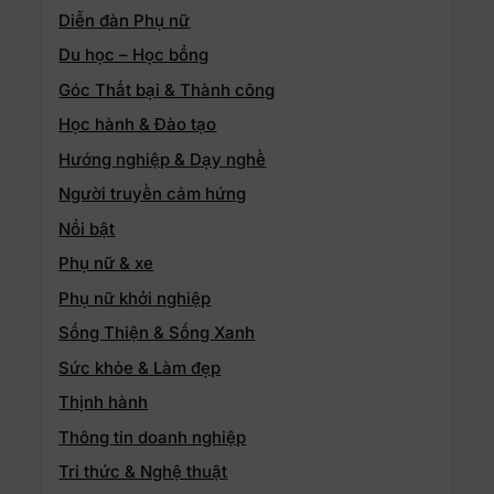
Diễn đàn Phụ nữ
Du học – Học bổng
Góc Thất bại & Thành công
Học hành & Đào tạo
Hướng nghiệp & Dạy nghề
Người truyền cảm hứng
Nổi bật
Phụ nữ & xe
Phụ nữ khởi nghiệp
Sống Thiện & Sống Xanh
Sức khỏe & Làm đẹp
Thịnh hành
Thông tin doanh nghiệp
Tri thức & Nghệ thuật