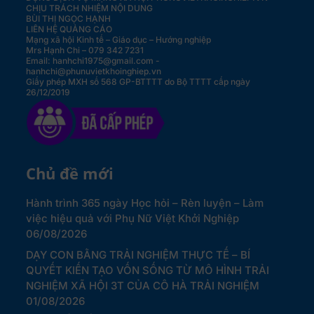
CHỊU TRÁCH NHIỆM NỘI DUNG
BÙI THỊ NGỌC HẠNH
LIÊN HỆ QUẢNG CÁO
Mạng xã hội Kinh tế – Giáo dục – Hướng nghiệp
Mrs Hạnh Chi – 079 342 7231
Email: hanhchi1975@gmail.com -
hanhchi@phunuvietkhoinghiep.vn
Giấy phép MXH số 568 GP-BTTTT do Bộ TTTT cấp ngày
26/12/2019
Chủ đề mới
Hành trình 365 ngày Học hỏi – Rèn luyện – Làm
việc hiệu quả với Phụ Nữ Việt Khởi Nghiệp
06/08/2026
DẠY CON BẰNG TRẢI NGHIỆM THỰC TẾ – BÍ
QUYẾT KIẾN TẠO VỐN SỐNG TỪ MÔ HÌNH TRẢI
NGHIỆM XÃ HỘI 3T CỦA CÔ HÀ TRẢI NGHIỆM
01/08/2026