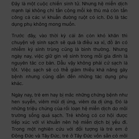
Đây là một cuộc chiến sinh tử. Nhưng hệ miễn dịch
mạnh lại không chỉ tấn công mỗi kẻ thù mà còn tấn
công cả các vi khuẩn đường ruột có ích. Đó là tác
dụng phụ không mong muốn.
Trước đây, vào thời kỳ cái ăn còn khó khăn thì
chuyện vệ sinh sạch sẽ quả là điều xa xỉ, đồ ăn có
nhiễm ký sinh trùng cũng là bình thường. Nhưng
ngày nay, việc giữ gìn vệ sinh trong mỗi gia đình là
nguyên tắc cơ bản. Dẫu vậy không phải cứ sạch là
tốt. Việc sạch sẽ có thể giảm thiểu khả năng gây
bệnh nhưng cũng dẫn đến những tác dụng phụ
khác.
Ngày nay, trẻ em hay bị mắc những chứng bệnh như
hen suyễn, viêm mũi dị ứng, viêm da dị ứng. Đó là
những triệu chứng của rối loạn hệ miễn dịch do môi
trường sống quá sạch. Trẻ không có cơ hội được
tiếp xúc với vi khuẩn nên hệ miễn dịch bị yếu đi.
Trong một nghiên cứu với đối tượng là trẻ em ở
Đông Đức và Tây Đức, trẻ ở Tây Đức vốn sẵn có môi