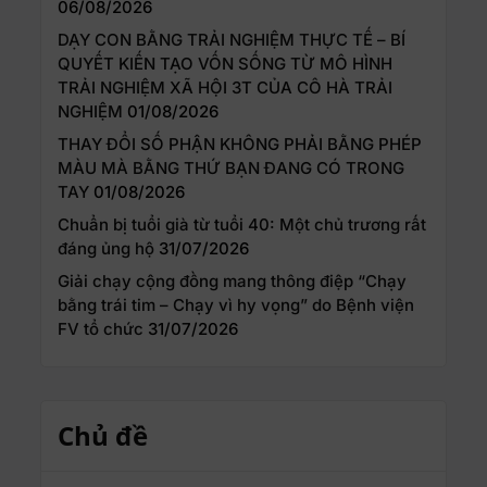
06/08/2026
DẠY CON BẰNG TRẢI NGHIỆM THỰC TẾ – BÍ
QUYẾT KIẾN TẠO VỐN SỐNG TỪ MÔ HÌNH
TRẢI NGHIỆM XÃ HỘI 3T CỦA CÔ HÀ TRẢI
NGHIỆM
01/08/2026
THAY ĐỔI SỐ PHẬN KHÔNG PHẢI BẰNG PHÉP
MÀU MÀ BẰNG THỨ BẠN ĐANG CÓ TRONG
TAY
01/08/2026
Chuẩn bị tuổi già từ tuổi 40: Một chủ trương rất
đáng ủng hộ
31/07/2026
Giải chạy cộng đồng mang thông điệp “Chạy
bằng trái tim – Chạy vì hy vọng” do Bệnh viện
FV tổ chức
31/07/2026
Chủ đề