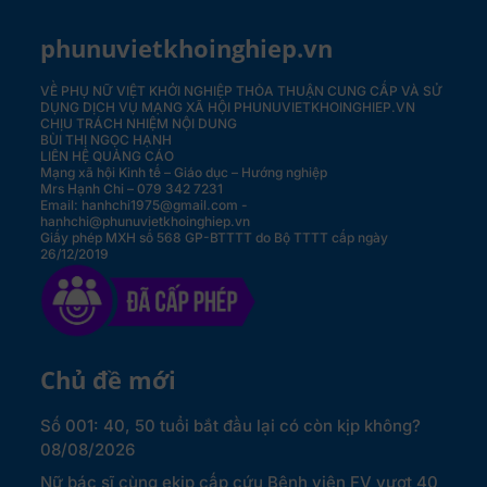
phunuvietkhoinghiep.vn
VỀ PHỤ NỮ VIỆT KHỞI NGHIỆP
THỎA THUẬN CUNG CẤP VÀ SỬ
DỤNG DỊCH VỤ MẠNG XÃ HỘI PHUNUVIETKHOINGHIEP.VN
CHỊU TRÁCH NHIỆM NỘI DUNG
BÙI THỊ NGỌC HẠNH
LIÊN HỆ QUẢNG CÁO
Mạng xã hội Kinh tế – Giáo dục – Hướng nghiệp
Mrs Hạnh Chi – 079 342 7231
Email: hanhchi1975@gmail.com -
hanhchi@phunuvietkhoinghiep.vn
Giấy phép MXH số 568 GP-BTTTT do Bộ TTTT cấp ngày
26/12/2019
Chủ đề mới
Số 001: 40, 50 tuổi bắt đầu lại có còn kịp không?
08/08/2026
Nữ bác sĩ cùng ekip cấp cứu Bệnh viện FV vượt 40