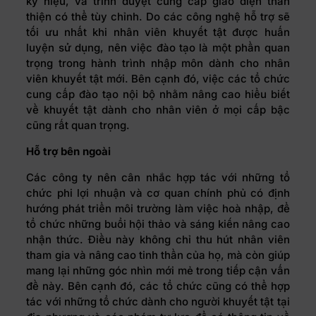
ký hiệu, và trình duyệt cung cấp giao diện thân
thiện có thể tùy chỉnh. Do các công nghệ hỗ trợ sẽ
tối ưu nhất khi nhân viên khuyết tật được huấn
luyện sử dụng, nên việc đào tạo là một phần quan
trọng trong hành trình nhập môn dành cho nhân
viên khuyết tật mới. Bên cạnh đó, việc các tổ chức
cung cấp đào tạo nội bộ nhằm nâng cao hiểu biết
về khuyết tật dành cho nhân viên ở mọi cấp bậc
cũng rất quan trọng.
Hỗ trợ bên ngoà
i
Các công ty nên cân nhắc hợp tác với những tổ
chức phi lợi nhuận và cơ quan chính phủ có định
hướng phát triển môi trường làm việc hoà nhập, để
tổ chức những buổi hội thảo và sáng kiến nâng cao
nhận thức. Điều này không chỉ thu hút nhân viên
tham gia và nâng cao tinh thần của họ, mà còn giúp
mang lại những góc nhìn mới mẻ trong tiếp cận vấn
đề này. Bên cạnh đó, các tổ chức cũng có thể hợp
tác với những tổ chức dành cho người khuyết tật tại