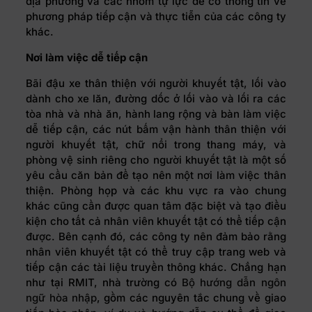
địa phương và các nhóm tự lực để có thông tin về
phương pháp tiếp cận và thực tiễn của các công ty
khác.
Nơi làm việc dễ tiếp cậ
n
Bãi đậu xe thân thiện với người khuyết tật, lối vào
dành cho xe lăn, đường dốc ở lối vào và lối ra các
tòa nhà và nhà ăn, hành lang rộng và bàn làm việc
dễ tiếp cận, các nút bấm vận hành thân thiện với
người khuyết tật, chữ nổi trong thang máy, và
phòng vệ sinh riêng cho người khuyết tật là một số
yêu cầu căn bản để tạo nên một nơi làm việc thân
thiện. Phòng họp và các khu vực ra vào chung
khác cũng cần được quan tâm đặc biệt và tạo điều
kiện cho tất cả nhân viên khuyết tật có thể tiếp cận
được. Bên cạnh đó, các công ty nên đảm bảo rằng
nhân viên khuyết tật có thể truy cập trang web và
tiếp cận các tài liệu truyền thông khác. Chẳng hạn
như tại RMIT, nhà trường có
Bộ hướng dẫn ngôn
ngữ hòa nhập
, gồm các nguyên tắc chung về giao