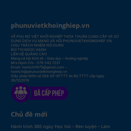
phunuvietkhoinghiep.vn
VỀ PHỤ NỮ VIỆT KHỞI NGHIỆP
THỎA THUẬN CUNG CẤP VÀ SỬ
DỤNG DỊCH VỤ MẠNG XÃ HỘI PHUNUVIETKHOINGHIEP.VN
CHỊU TRÁCH NHIỆM NỘI DUNG
BÙI THỊ NGỌC HẠNH
LIÊN HỆ QUẢNG CÁO
Mạng xã hội Kinh tế – Giáo dục – Hướng nghiệp
Mrs Hạnh Chi – 079 342 7231
Email: hanhchi1975@gmail.com -
hanhchi@phunuvietkhoinghiep.vn
Giấy phép MXH số 568 GP-BTTTT do Bộ TTTT cấp ngày
26/12/2019
Chủ đề mới
Hành trình 365 ngày Học hỏi – Rèn luyện – Làm