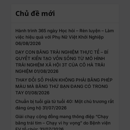
Chủ đề mới
Hành trình 365 ngày Học hỏi – Rèn luyện – Làm
việc hiệu quả với Phụ Nữ Việt Khởi Nghiệp
06/08/2026
DẠY CON BẰNG TRẢI NGHIỆM THỰC TẾ – BÍ
QUYẾT KIẾN TẠO VỐN SỐNG TỪ MÔ HÌNH
TRẢI NGHIỆM XÃ HỘI 3T CỦA CÔ HÀ TRẢI
NGHIỆM
01/08/2026
THAY ĐỔI SỐ PHẬN KHÔNG PHẢI BẰNG PHÉP
MÀU MÀ BẰNG THỨ BẠN ĐANG CÓ TRONG
TAY
01/08/2026
Chuẩn bị tuổi già từ tuổi 40: Một chủ trương rất
đáng ủng hộ
31/07/2026
Giải chạy cộng đồng mang thông điệp “Chạy
bằng trái tim – Chạy vì hy vọng” do Bệnh viện
FV tổ chức
31/07/2026