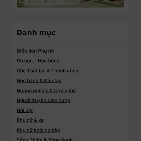
Danh mục
Diễn đàn Phụ nữ
Du học – Học bổng
Góc Thất bại & Thành công
Học hành & Đào tạo
Hướng nghiệp & Dạy nghề
Người truyền cảm hứng
Nổi bật
Phụ nữ & xe
Phụ nữ khởi nghiệp
Sống Thiện & Sống Xanh