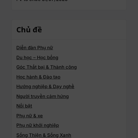
Chủ đề
Diễn đàn Phụ nữ
Du học – Học bổng
Góc Thất bại & Thành công
Học hành & Đào tạo
Hướng nghiệp & Dạy nghề
Người truyền cảm hứng
Nổi bật
Phụ nữ & xe
Phụ nữ khởi nghiệp
Sống Thiện & Sống Xanh