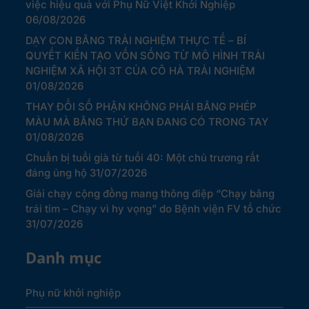
việc hiệu quả với Phụ Nữ Việt Khởi Nghiệp
06/08/2026
DẠY CON BẰNG TRẢI NGHIỆM THỰC TẾ – BÍ
QUYẾT KIẾN TẠO VỐN SỐNG TỪ MÔ HÌNH TRẢI
NGHIỆM XÃ HỘI 3T CỦA CÔ HÀ TRẢI NGHIỆM
01/08/2026
THAY ĐỔI SỐ PHẬN KHÔNG PHẢI BẰNG PHÉP
MÀU MÀ BẰNG THỨ BẠN ĐANG CÓ TRONG TAY
01/08/2026
Chuẩn bị tuổi già từ tuổi 40: Một chủ trương rất
đáng ủng hộ
31/07/2026
Giải chạy cộng đồng mang thông điệp “Chạy bằng
trái tim – Chạy vì hy vọng” do Bệnh viện FV tổ chức
31/07/2026
Danh mục
Phụ nữ khởi nghiệp