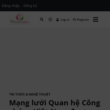
Đăng nhập
Đăng ký
Log in
Register
Mạng xã hội Kinh tế – Giáo dục – Hướng
MXH PHỤ NỮ VIỆT
nghiệp
TRI THỨC & NGHỆ THUẬT
Mạng lưới Quan hệ Công