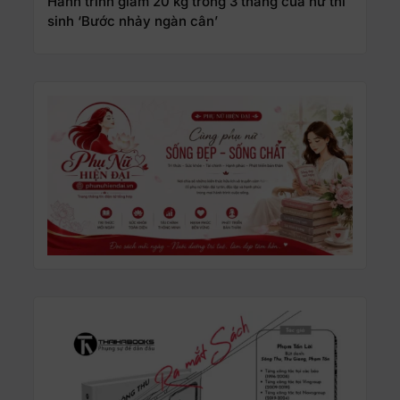
Hành trình giảm 20 kg trong 3 tháng của nữ thí
sinh ‘Bước nhảy ngàn cân’