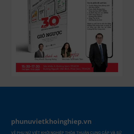
phunuvietkhoinghiep.vn
VỀ PHỤ NỮ VIỆT KHỞI NGHIỆP
THỎA THUẬN CUNG CẤP VÀ SỬ