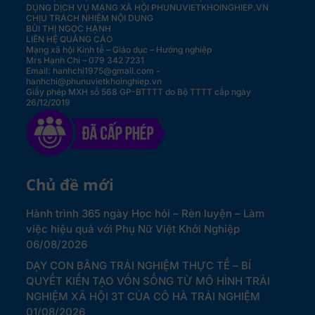
DỤNG DỊCH VỤ MẠNG XÃ HỘI PHUNUVIETKHOINGHIEP.VN
CHỊU TRÁCH NHIỆM NỘI DUNG
BÙI THỊ NGỌC HẠNH
LIÊN HỆ QUẢNG CÁO
Mạng xã hội Kinh tế – Giáo dục – Hướng nghiệp
Mrs Hạnh Chi – 079 342 7231
Email: hanhchi1975@gmail.com -
hanhchi@phunuvietkhoinghiep.vn
Giấy phép MXH số 568 GP-BTTTT do Bộ TTTT cấp ngày
26/12/2019
Chủ đề mới
Hành trình 365 ngày Học hỏi – Rèn luyện – Làm
việc hiệu quả với Phụ Nữ Việt Khởi Nghiệp
06/08/2026
DẠY CON BẰNG TRẢI NGHIỆM THỰC TẾ – BÍ
QUYẾT KIẾN TẠO VỐN SỐNG TỪ MÔ HÌNH TRẢI
NGHIỆM XÃ HỘI 3T CỦA CÔ HÀ TRẢI NGHIỆM
01/08/2026