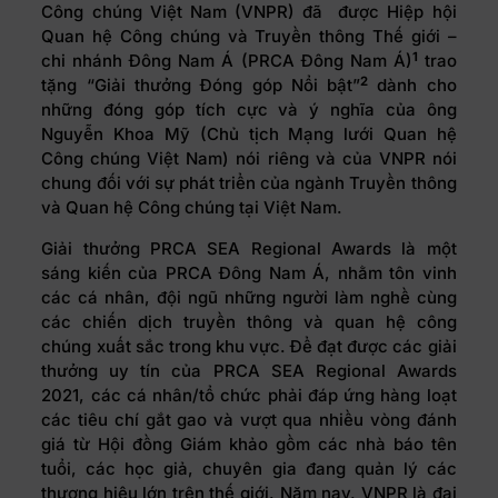
Công chúng Việt Nam (VNPR) đã được Hiệp hội
Quan hệ Công chúng và Truyền thông Thế giới –
1
chi nhánh Đông Nam Á (PRCA Đông Nam Á)
trao
2
tặng “Giải thưởng Đóng góp Nổi bật”
dành cho
những đóng góp tích cực và ý nghĩa của ông
Nguyễn Khoa Mỹ (Chủ tịch Mạng lưới Quan hệ
Công chúng Việt Nam) nói riêng và của VNPR nói
chung đối với sự phát triển của ngành Truyền thông
và Quan hệ Công chúng tại Việt Nam.
Giải thưởng PRCA SEA Regional Awards là một
sáng kiến của PRCA Đông Nam Á, nhằm tôn vinh
các cá nhân, đội ngũ những người làm nghề cùng
các chiến dịch truyền thông và quan hệ công
chúng xuất sắc trong khu vực. Để đạt được các giải
thưởng uy tín của PRCA SEA Regional Awards
2021, các cá nhân/tổ chức phải đáp ứng hàng loạt
các tiêu chí gắt gao và vượt qua nhiều vòng đánh
giá từ Hội đồng Giám khảo gồm các nhà báo tên
tuổi, các học giả, chuyên gia đang quản lý các
thương hiệu lớn trên thế giới. Năm nay, VNPR là đại