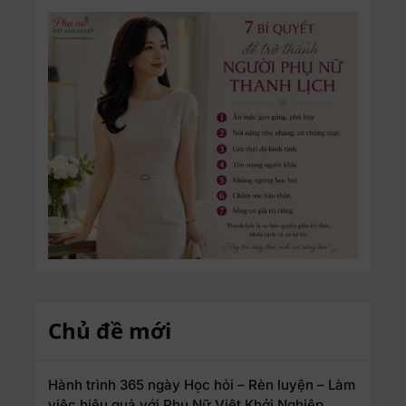
Chủ đề mới
Hành trình 365 ngày Học hỏi – Rèn luyện – Làm
việc hiệu quả với Phụ Nữ Việt Khởi Nghiệp