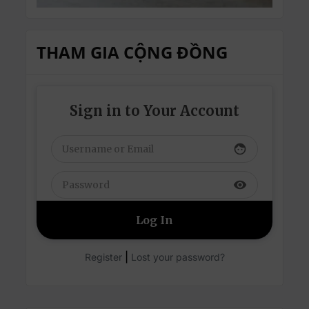
THAM GIA CỘNG ĐỒNG
Sign in to Your Account
face
visibility
|
Register
Lost your password?