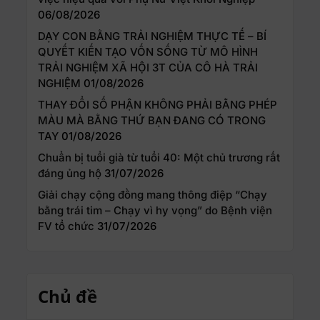
06/08/2026
DẠY CON BẰNG TRẢI NGHIỆM THỰC TẾ – BÍ
QUYẾT KIẾN TẠO VỐN SỐNG TỪ MÔ HÌNH
TRẢI NGHIỆM XÃ HỘI 3T CỦA CÔ HÀ TRẢI
NGHIỆM
01/08/2026
THAY ĐỔI SỐ PHẬN KHÔNG PHẢI BẰNG PHÉP
MÀU MÀ BẰNG THỨ BẠN ĐANG CÓ TRONG
TAY
01/08/2026
Chuẩn bị tuổi già từ tuổi 40: Một chủ trương rất
đáng ủng hộ
31/07/2026
Giải chạy cộng đồng mang thông điệp “Chạy
bằng trái tim – Chạy vì hy vọng” do Bệnh viện
FV tổ chức
31/07/2026
Chủ đề