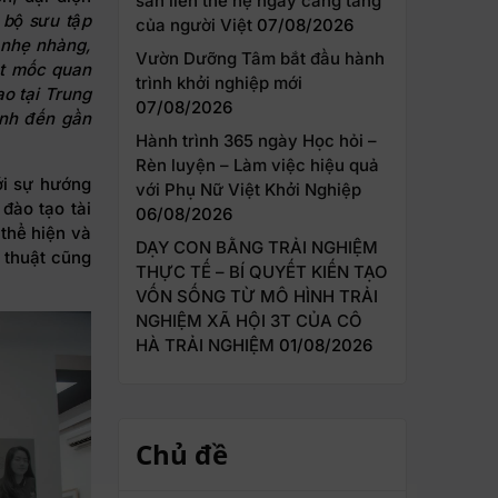
sản liên thế hệ ngày càng tăng
 bộ sưu tập
của người Việt
07/08/2026
 nhẹ nhàng,
Vườn Dưỡng Tâm bắt đầu hành
ột mốc quan
trình khởi nghiệp mới
o tại Trung
07/08/2026
nh đến gần
Hành trình 365 ngày Học hỏi –
Rèn luyện – Làm việc hiệu quả
ới sự hướng
với Phụ Nữ Việt Khởi Nghiệp
đào tạo tài
06/08/2026
 thể hiện và
DẠY CON BẰNG TRẢI NGHIỆM
 thuật cũng
THỰC TẾ – BÍ QUYẾT KIẾN TẠO
VỐN SỐNG TỪ MÔ HÌNH TRẢI
NGHIỆM XÃ HỘI 3T CỦA CÔ
HÀ TRẢI NGHIỆM
01/08/2026
Chủ đề