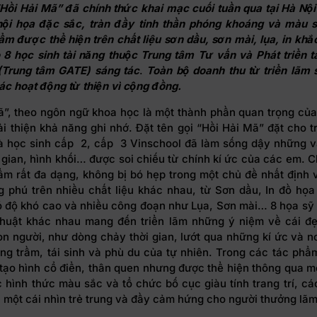
“Hồi Hải Mã” đã chính thức khai mạc cuối tuần qua tại Hà Nội
hội họa đặc sắc
, tràn đầy tinh thần
ph
ó
ng khoáng
và
màu sắ
hẩm
được thể hiện trên chất liệu sơn dầu, sơn mài, lụa, in khắc
o 8 học
sinh tài năng thuộc Trung tâm Tư vấn và Phát triển t
(Trung tâm GATE) sáng tác
.
Toàn bộ doanh thu từ triển lãm
ác hoạt động từ thiện vì cộng đồng.
ã”, theo ngôn ngữ khoa học là một thành phần quan trọng của
i thiện khả năng ghi nhớ. Đặt tên gọi “Hồi Hải Mã” đặt cho t
 là học sinh cấp 2, cấp 3 Vinschool đã làm sống dậy những v
gian, hình khối… được soi chiếu từ chính kí ức của các em. C
ẩm rất đa dạng, không bị bó hẹp trong một chủ đề nhất định 
 phú trên nhiều chất liệu khác nhau, từ Sơn dầu, In đồ họ
có độ khó cao và nhiều công đoạn như Lụa, Sơn mài… 8 họa sỹ t
thuật khác nhau mang đến triển lãm những ý niệm về cái đẹ
on người, như dòng chảy thời gian, lướt qua những kí ức và nơ
ăng trầm, tái sinh và phù du của tự nhiên. Trong các tác phẩ
tạo hình cổ điển, thân quen nhưng được thể hiện thông qua mộ
c hình thức màu sắc và tổ chức bố cục giàu tính trang trí, c
i một cái nhìn trẻ trung và đầy cảm hứng cho người thưởng lãm