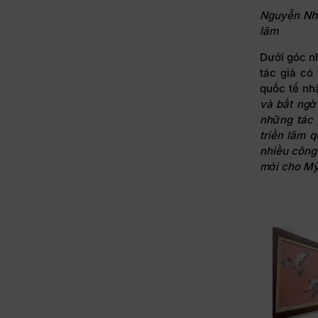
Nguyễn Nhậ
lãm
Dưới góc n
tác giả có
quốc tế nhậ
và bất ngờ 
những tác
triển lãm 
nhiều công
mới cho Mỹ 