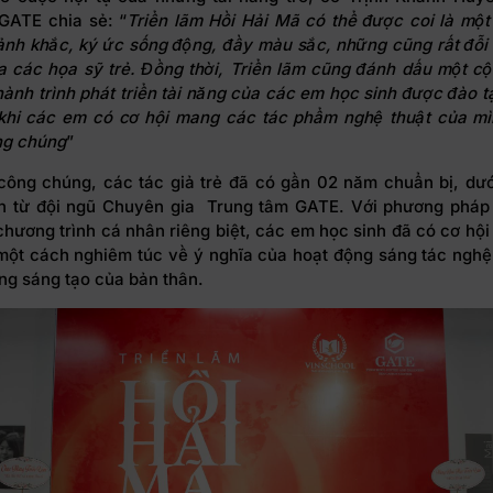
GATE chia sẻ: “
Triển lãm Hồi Hải Mã có thể được coi là một
nh khắc, k
ý
ức sống động, đầy màu sắc, những cũng rất đỗi
a các họa sỹ trẻ. Đồng th
ờ
i,
Triển lãm cũng đánh dấu một c
hành trình phát triển tài năng của các em học sinh
được đào tạ
hi các em
có cơ hội
mang các tác phẩm nghệ thuật của mì
ng chúng
”
công chúng, các tác giả trẻ đã có gần 02 năm chuẩn bị, dư
nh từ đội ngũ Chuyên gia Trung tâm GATE. Với phương pháp 
hương trình cá nhân riêng biệt, các em học sinh đã có cơ hội
một cách nghiêm túc về ý nghĩa của hoạt động sáng tác nghệ
ng sáng tạo của bản thân.