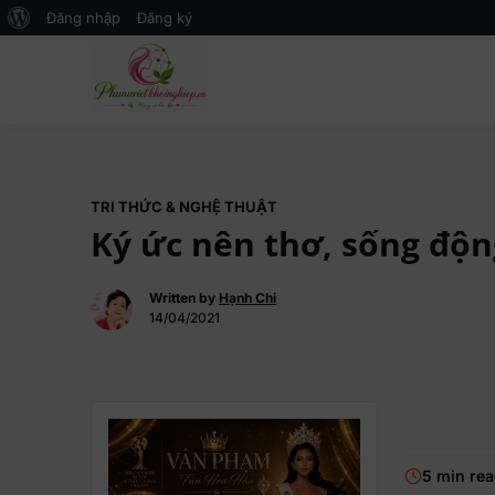
Đăng nhập
Đăng ký
Mạng xã hội Kinh tế – Giáo dục 
MXH PHỤ NỮ VIỆT
TRI THỨC & NGHỆ THUẬT
Ký ức nên thơ, sống động
Written by
Hạnh Chi
14/04/2021
5 min re