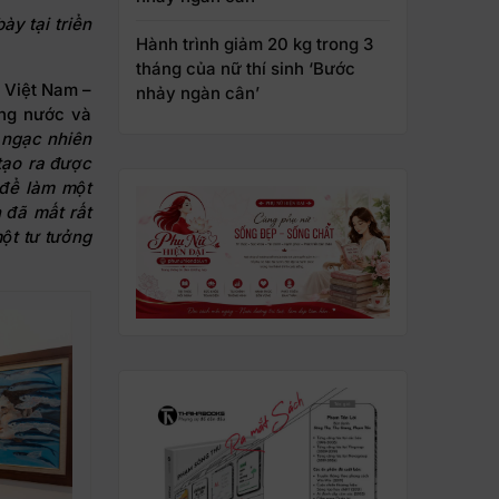
y tại triển
Hành trình giảm 20 kg trong 3
tháng của nữ thí sinh ‘Bước
 Việt Nam –
nhảy ngàn cân’
ong nước và
ẽ ngạc nhiên
tạo
ra được
 để làm một
 đã mất rất
ột tư tưởng