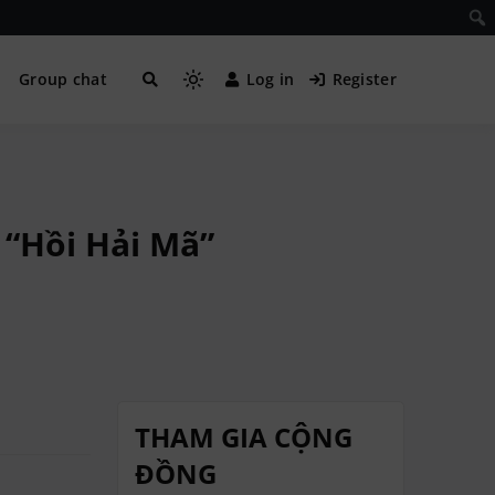
Group chat
Log in
Register
m “Hồi Hải Mã”
THAM GIA CỘNG
ĐỒNG