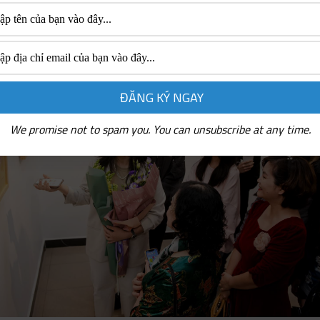
c sinh có tác phẩm tham gia triển lãm chia sẻ.
We promise not to spam you. You can unsubscribe at any time.