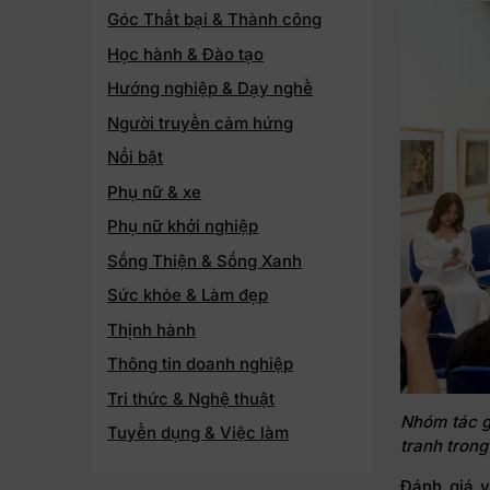
Góc Thất bại & Thành công
Học hành & Đào tạo
Hướng nghiệp & Dạy nghề
Người truyền cảm hứng
Nổi bật
Phụ nữ & xe
Phụ nữ khởi nghiệp
Sống Thiện & Sống Xanh
Sức khỏe & Làm đẹp
Thịnh hành
Thông tin doanh nghiệp
Tri thức & Nghệ thuật
Nhóm tác g
Tuyển dụng & Việc làm
tranh trong
Đánh giá v