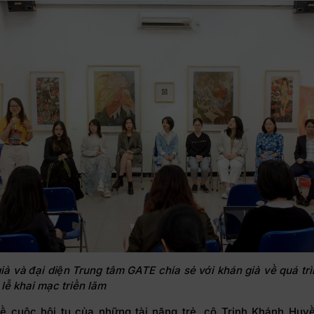
iả và đại diện Trung tâm GATE chia sẻ với khán giả về quá trì
 lễ khai mạc triển lãm
ề cuộc hội tụ của những tài năng trẻ, cô Trịnh Khánh Huyề