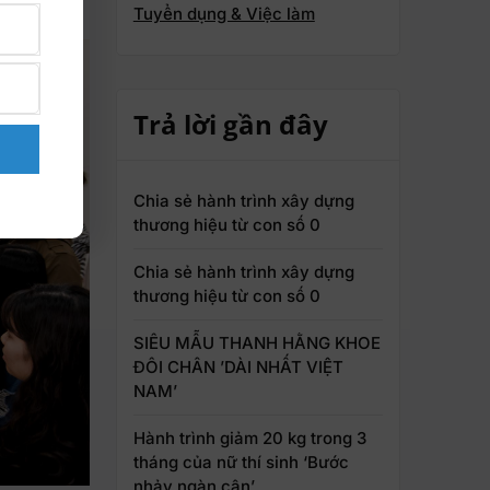
Tuyển dụng & Việc làm
Trả lời gần đây
Chia sẻ hành trình xây dựng
thương hiệu từ con số 0
Chia sẻ hành trình xây dựng
thương hiệu từ con số 0
SIÊU MẪU THANH HẰNG KHOE
ĐÔI CHÂN ’DÀI NHẤT VIỆT
NAM’
Hành trình giảm 20 kg trong 3
tháng của nữ thí sinh ‘Bước
nhảy ngàn cân’