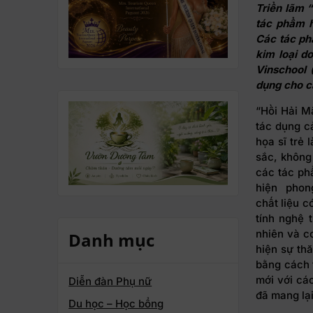
Triển lãm 
tác phẩm 
Các tác p
kim loại d
Vinschool 
dụng cho c
“Hồi Hải M
tác dụng cả
họa sĩ trẻ
sắc, không 
các tác ph
hiện phong
chất liệu 
tính nghệ 
nhiên và c
Danh mục
hiện sự th
bằng cách 
mới với cá
Diễn đàn Phụ nữ
đã mang lạ
Du học – Học bổng