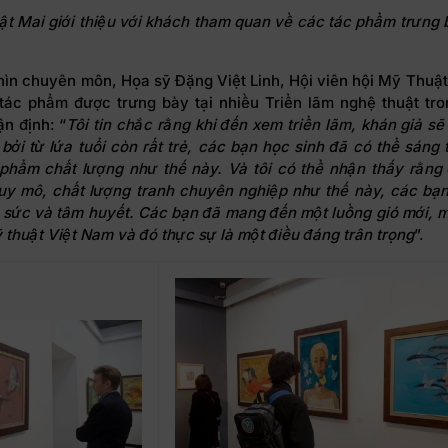
t Mai giới thiệu với khách tham quan về các tác phẩm trưng bà
hìn chuyên môn, Họa sỹ Đặng Việt Linh, Hội viên hội Mỹ Thuật
 tác phẩm được trưng bày tại nhiều Triển lãm nghệ thuật tr
n định: “
Tôi tin chắc rằng khi đến xem triển lãm, khán giả s
bởi từ lứa tuổi còn rất trẻ, các bạn học sinh đã có thể
sáng 
 phẩm
chất lượng
như thế này. Và tôi có thể nhận thấy rằng
quy mô, chất lượng tranh chuyên nghiệp như thế này, các bạn
 sức và tâm huyết. Các bạn đã mang đến một luồng gió mới, m
thuật Việt Nam và đó thực sự là một điều đáng trân trọng
”.