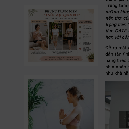
Trung tâm 
những khoả
nên thơ củ
trọng trên 
tâm GATE
k
hơn với cô
Để ra mắt 
dẫn tận tì
năng theo c
nhìn nhận 
như khả nă