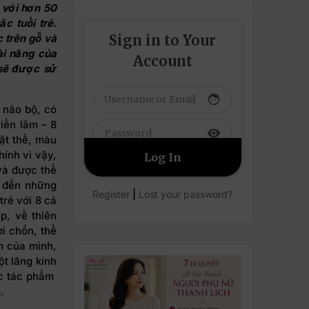
 với
hơn 50
c tuổi trẻ
.
Sign in to Your
 trên gỗ và
ài năng của
Account
 sẽ được sử
face
 não bộ, có
riển lãm – 8
visibility
ật thể, màu
hính vì vậy,
và được thể
a đến những
|
Register
Lost your password?
rẻ với 8 cá
p, về thiên
i chốn, thể
m của mình,
t lăng kính
ác tác phẩm
.