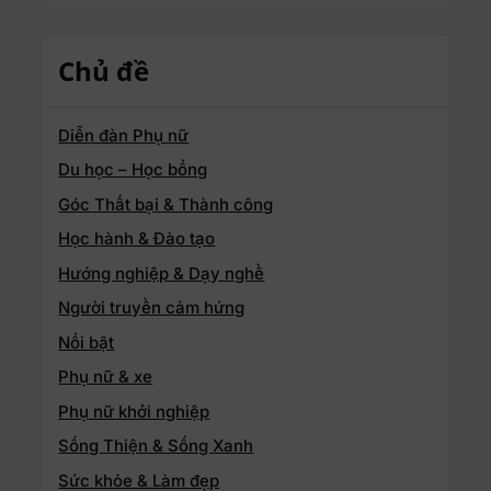
Chủ đề
Diễn đàn Phụ nữ
Du học – Học bổng
Góc Thất bại & Thành công
Học hành & Đào tạo
Hướng nghiệp & Dạy nghề
Người truyền cảm hứng
Nổi bật
Phụ nữ & xe
Phụ nữ khởi nghiệp
Sống Thiện & Sống Xanh
Sức khỏe & Làm đẹp