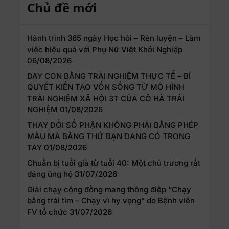
Chủ đề mới
Hành trình 365 ngày Học hỏi – Rèn luyện – Làm
việc hiệu quả với Phụ Nữ Việt Khởi Nghiệp
06/08/2026
DẠY CON BẰNG TRẢI NGHIỆM THỰC TẾ – BÍ
QUYẾT KIẾN TẠO VỐN SỐNG TỪ MÔ HÌNH
TRẢI NGHIỆM XÃ HỘI 3T CỦA CÔ HÀ TRẢI
NGHIỆM
01/08/2026
THAY ĐỔI SỐ PHẬN KHÔNG PHẢI BẰNG PHÉP
MÀU MÀ BẰNG THỨ BẠN ĐANG CÓ TRONG
TAY
01/08/2026
Chuẩn bị tuổi già từ tuổi 40: Một chủ trương rất
đáng ủng hộ
31/07/2026
Giải chạy cộng đồng mang thông điệp “Chạy
bằng trái tim – Chạy vì hy vọng” do Bệnh viện
FV tổ chức
31/07/2026