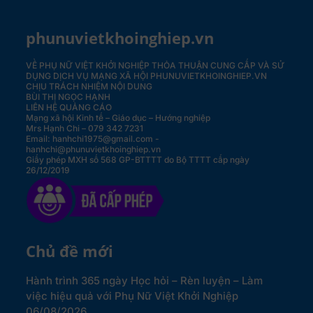
phunuvietkhoinghiep.vn
VỀ PHỤ NỮ VIỆT KHỞI NGHIỆP
THỎA THUẬN CUNG CẤP VÀ SỬ
DỤNG DỊCH VỤ MẠNG XÃ HỘI PHUNUVIETKHOINGHIEP.VN
CHỊU TRÁCH NHIỆM NỘI DUNG
BÙI THỊ NGỌC HẠNH
LIÊN HỆ QUẢNG CÁO
Mạng xã hội Kinh tế – Giáo dục – Hướng nghiệp
Mrs Hạnh Chi – 079 342 7231
Email: hanhchi1975@gmail.com -
hanhchi@phunuvietkhoinghiep.vn
Giấy phép MXH số 568 GP-BTTTT do Bộ TTTT cấp ngày
26/12/2019
Chủ đề mới
Hành trình 365 ngày Học hỏi – Rèn luyện – Làm
việc hiệu quả với Phụ Nữ Việt Khởi Nghiệp
06/08/2026