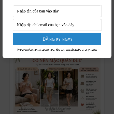
Thịnh hành
Thông tin doanh nghiệp
Tri thức & Nghệ thuật
Tuyển dụng & Việc làm
We promise not to spam you. You can unsubscribe at any time.