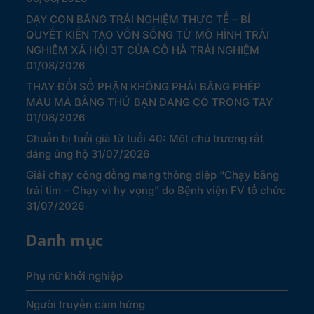
DẠY CON BẰNG TRẢI NGHIỆM THỰC TẾ – BÍ
QUYẾT KIẾN TẠO VỐN SỐNG TỪ MÔ HÌNH TRẢI
NGHIỆM XÃ HỘI 3T CỦA CÔ HÀ TRẢI NGHIỆM
01/08/2026
THAY ĐỔI SỐ PHẬN KHÔNG PHẢI BẰNG PHÉP
MÀU MÀ BẰNG THỨ BẠN ĐANG CÓ TRONG TAY
01/08/2026
Chuẩn bị tuổi già từ tuổi 40: Một chủ trương rất
đáng ủng hộ
31/07/2026
Giải chạy cộng đồng mang thông điệp “Chạy bằng
trái tim – Chạy vì hy vọng” do Bệnh viện FV tổ chức
31/07/2026
Danh mục
Phụ nữ khởi nghiệp
Người truyền cảm hứng