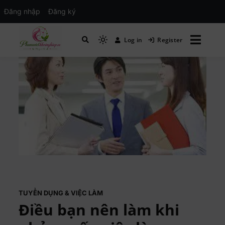
Đăng nhập
Đăng ký
Log in
Register
Mạng xã hội Kinh tế – Giáo dục – Hướng
MXH PHỤ NỮ VIỆT
nghiệp
TUYỂN DỤNG & VIỆC LÀM
Điều bạn nên làm khi