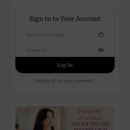
Sign in to Your Account
face
visibility
|
Register
Lost your password?