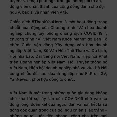
tuyến” và “hậu phương”, trao gửi những lời tri ân,
động viên chân thành của cộng đồng dành cho đội
ngũ y, bác sĩ và nhân viên y tế.
Chiến dịch #ThankYouHero là một hoạt động trong
chuỗi hoat động của Chương trình “Văn hóa doanh
nghiệp chung tay phòng chống dịch COVID-19 “,
chương trình “Vì Việt Nam Khỏe Mạnh” do Ban Tổ
chức Cuộc vận động Xây dựng văn hóa doanh
nghiệp Việt Nam, Bộ Văn Hóa Thể Thao và Du Lịch,
Hội nhà báo, Đài tiếng nói Việt Nam, Hiệp hội Phát
triển Doanh nghiệp Việt Nam, Hội Truyền thông số
Việt Nam, Hiệp hội doanh nghiệp nhỏ và vừa Hà Nội
cùng nhiều đối tác doanh nghiệp như FitPro, IGV,
YanNews… phối hợp đồng tổ chức.
Việt Nam là một trong những quốc gia đang khống
chế khá tốt sự lây lan của COVID-19 nhờ vào sự
đồng lòng, đoàn kết của người dân và hơn hết là sự
đóng góp quan trọng của đội ngũ chiến sĩ áo trắng –
những người luôn tiên phong, xông pha trên mọi