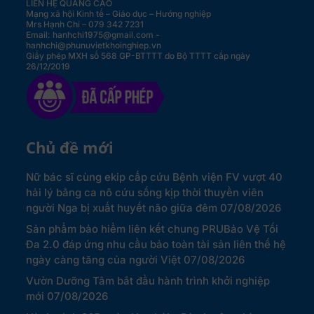
LIÊN HỆ QUẢNG CÁO
Mạng xã hội Kinh tế – Giáo dục – Hướng nghiệp
Mrs Hạnh Chi – 079 342 7231
Email: hanhchi1975@gmail.com -
hanhchi@phunuvietkhoinghiep.vn
Giấy phép MXH số 568 GP-BTTTT do Bộ TTTT cấp ngày
26/12/2019
Chủ đề mới
Nữ bác sĩ cùng ekip cấp cứu Bệnh viện FV vượt 40
hải lý bằng ca nô cứu sống kịp thời thuyền viên
người Nga bị xuất huyết não giữa đêm
07/08/2026
Sản phẩm bảo hiểm liên kết chung PRUBảo Vệ Tối
Đa 2.0 đáp ứng nhu cầu bảo toàn tài sản liên thế hệ
ngày càng tăng của người Việt
07/08/2026
Vườn Dưỡng Tâm bắt đầu hành trình khởi nghiệp
mới
07/08/2026