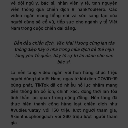
về đội ngũ y, bác sĩ, nhân viên y tế, tình nguyện
viên thông qua chiến dịch #ThankYouHero. Các
video ngắn mang tiếng nói và sức sáng tạo của
người dùng sẽ cổ vũ, tiếp sức cho ngành y tế Việt
Nam trong cuộc chiến dai dẳng.
Dẫn đầu chiến dịch, Văn Mai Hương cùng lan tỏa
thông điệp hãy ở nhà trong mùa dịch để thể hiện
lòng yêu Tổ quốc, bày tỏ sự tri ân dành cho các
bác sĩ.
Là nền tảng video ngắn với hơn hàng chục triệu
người dùng tại Việt Nam, ngay từ khi dịch COVID-19
bùng phát, TikTok đã có nhiều nỗ lực nhằm mang
đến thông tin bổ ích, chính xác, đồng thời lan tỏa
tinh thần lạc quan trong cộng đồng. Nền tảng đã
thực hiện thành công hàng loạt chiến dịch như
#vudieuruatay với 150 triệu lượt người tham gia,
#kienthucphongdich với 260 triệu lượt người tham
gia.