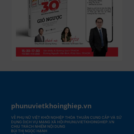
phunuvietkhoinghiep.vn
VỀ PHỤ NỮ VIỆT KHỞI NGHIỆP
THỎA THUẬN CUNG CẤP VÀ SỬ
DỤNG DỊCH VỤ MẠNG XÃ HỘI PHUNUVIETKHOINGHIEP.VN
CHỊU TRÁCH NHIỆM NỘI DUNG
BÙI THỊ NGỌC HẠNH