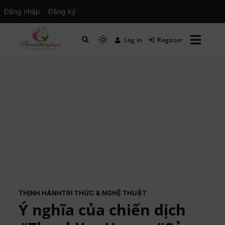
Đăng nhập
Đăng ký
Log in
Register
Mạng xã hội Kinh tế – Giáo dục – Hướng
MXH PHỤ NỮ VIỆT
nghiệp
THỊNH HÀNH
TRI THỨC & NGHỆ THUẬT
Ý nghĩa của chiến dịch