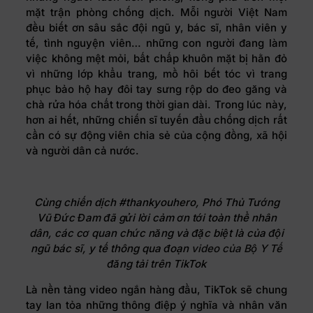
mặt trận phòng chống dịch. Mỗi người Việt Nam
đều biết ơn sâu sắc đội ngũ y, bác sĩ, nhân viên y
tế, tình nguyện viên… những con người đang làm
việc không mệt mỏi, bất chấp khuôn mặt bị hằn đỏ
vì những lớp khẩu trang, mồ hôi bết tóc vì trang
phục bảo hộ hay đôi tay sưng rộp do đeo găng và
chà rửa hóa chất trong thời gian dài. Trong lúc này,
hơn ai hết, những chiến sĩ tuyến đầu chống dịch rất
cần có sự động viên chia sẻ của cộng đồng, xã hội
và người dân cả nước.
Cùng chiến dịch #thankyouhero, Phó Thủ Tướng
Vũ Đức Đam đã gửi lời cảm ơn tới toàn thể nhân
dân, các cơ quan chức năng và đặc biệt là của đội
ngũ bác sĩ, y tế thông qua đoạn
video của Bộ Y Tế
đăng tải trên TikTok
Là nền tảng video ngắn hàng đầu, TikTok sẽ chung
tay lan tỏa những thông điệp ý nghĩa và nhân văn