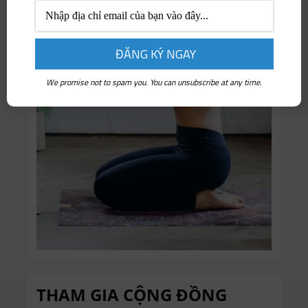
We promise not to spam you. You can unsubscribe at any time.
THAM GIA CỘNG ĐỒNG