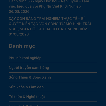
Hành trình 365 ngày Học hỏi – Rèn luyện – Làm
việc hiệu quả với Phụ Nữ Việt Khởi Nghiệp
06/08/2026
DẠY CON BẰNG TRẢI NGHIỆM THỰC TẾ – BÍ
QUYẾT KIẾN TẠO VỐN SỐNG TỪ MÔ HÌNH TRẢI
NGHIỆM XÃ HỘI 3T CỦA CÔ HÀ TRẢI NGHIỆM
01/08/2026
Danh mục
Phụ nữ khởi nghiệp
Người truyền cảm hứng
Sống Thiện & Sống Xanh
Sức khỏe & Làm đẹp
Tri thức & Nghệ thuật