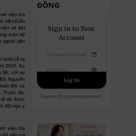
ĐỒNG
ệnh viện Đa
h viện Điều
Sign in to Your
viện sẽ bắt
ùng toàn bộ
Account
a người dân
face
 buổi Lễ ra
ăm 2021. Sự
visibility
 5K, với sự
 BS Nguyễn
Hoàn Mỹ và
 Trước đó,
|
Register
Lost your password?
 tế đã được
ần đội ngũ y
ệnh viện Đa
i đã gấp rút