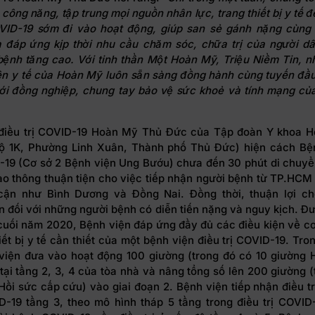
công năng, tập trung mọi nguồn nhân lực, trang thiết bị y tế đ
OVID-19 sớm đi vào hoạt động, giúp san sẻ gánh nặng cùng
đáp ứng kịp thời nhu cầu chăm sóc, chữa trị của người dâ
bệnh tăng cao
. Với tinh thần Một Hoàn Mỹ,
T
riệu
N
iềm
T
in, n
ên y tế
của Hoàn Mỹ luôn sẵn sàng
đồng hành cùng
tuyến đầu
ới đồng nghiệp, chung tay bảo vệ sức khoẻ và tính mạng củ
điều trị COVID-19 Hoàn Mỹ Thủ Đức của Tập đoàn Y khoa 
ộ 1K, Phường Linh Xuân, Thành phố Thủ Đức) hiện cách Bệ
19 (Cơ sở 2 Bệnh viện Ung Bướu) chưa đến 30 phút di chuyển
giao thông thuận tiện cho việc tiếp nhận người bệnh từ TP.HCM
cận như Bình Dương và Đồng Nai. Đồng thời, thuận lợi c
n đối với những người bệnh có diễn tiến nặng và nguy kịch. Đ
cuối năm 2020, Bệnh viện đáp ứng đầy đủ các điều kiện về cơ
iết bị y tế cần thiết của một bệnh viện điều trị COVID-19. Tro
viện đưa vào hoạt động 100 giường (trong đó có 10 giường 
 tại tầng 2, 3, 4 của tòa nhà và nâng tổng số lên 200 giường 
Hồi sức cấp cứu) vào giai đoạn 2. Bệnh viện tiếp nhận điều tr
-19 tầng 3, theo mô hình tháp 5 tầng trong điều trị COVID-