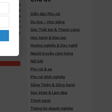
g, đặc biệt
y nhiễm với
Diễn đàn Phụ nữ
đoàn Y khoa
) trở thành
Du học – Học bổng
 người bệnh
Góc Thất bại & Thành công
i cơ sở này
Học hành & Đào tạo
Hướng nghiệp & Dạy nghề
Người truyền cảm hứng
Nổi bật
Phụ nữ & xe
Phụ nữ khởi nghiệp
Sống Thiện & Sống Xanh
Sức khỏe & Làm đẹp
Thịnh hành
Thông tin doanh nghiệp