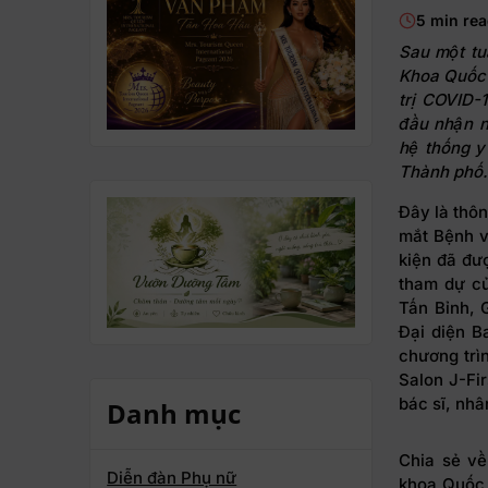
5 min re
Sau một tu
Khoa Quốc 
trị COVID-
đầu nhận n
hệ thống y
Thành phố
Đây là thô
mắt Bệnh v
kiện đã đư
tham dự c
Tấn Bỉnh,
Đại diện 
chương trì
Salon J-Fir
bác sĩ, nhâ
Danh mục
Chia sẻ về
Diễn đàn Phụ nữ
khoa Quốc 