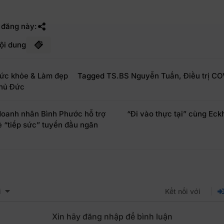
 đăng này:
ội dung
ức khỏe & Làm đẹp
Tagged
TS.BS Nguyễn Tuấn
,
Điều trị C
hủ Đức
oanh nhân Bình Phước hỗ trợ
“Đi vào thực tại” cùng Eckh
ẻ “tiếp sức” tuyến đầu ngăn
i
Kết nối với
Xin hãy đăng nhập để bình luận