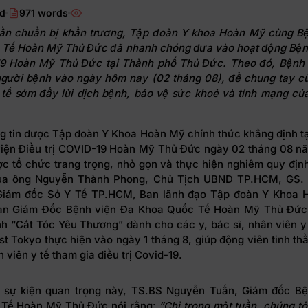
ad
971 words
ần chuẩn bị khẩn trương, Tập đoàn Y khoa Hoàn Mỹ cùng B
Tế Hoàn Mỹ Thủ Đức đã nhanh chóng đưa vào hoạt động Bện
19 Hoàn Mỹ Thủ Đức tại Thành phố Thủ Đức. Theo đó, Bệnh 
gười bệnh vào ngày hôm nay (02 tháng 08), để chung tay c
 tế sớm đẩy lùi dịch bệnh, bảo vệ sức khoẻ và tính mạng củ
.
ng tin được Tập đoàn Y Khoa Hoàn Mỹ chính thức khẳng định tại
iện Điều trị COVID-19 Hoàn Mỹ Thủ Đức ngày 02 tháng 08 n
ợc tổ chức trang trọng, nhỏ gọn và thực hiện nghiêm quy định
ủa ông Nguyễn Thành Phong, Chủ Tịch UBND TP.HCM, GS.
 Giám đốc Sở Y Tế TP.HCM, Ban lãnh đạo Tập đoàn Y Khoa 
Ban Giám Đốc Bệnh viện Đa Khoa Quốc Tế Hoàn Mỹ Thủ Đức.
nh “Cắt Tóc Yêu Thương” dành cho các y, bác sĩ, nhân viên y
st Tokyo thực hiện vào ngày 1 tháng 8, giúp động viên tinh th
n viên y tế tham gia điều trị Covid-19.
 sự kiện quan trọng này, TS.BS Nguyễn Tuấn, Giám đốc B
Tế Hoàn Mỹ Thủ Đức nói rằng:
“
Chỉ trong một tuần,
chúng tô