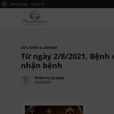
Đăng nhập
Đăng ký
Mạng xã hội Kinh tế – Giáo dục 
MXH PHỤ NỮ VIỆT
SỨC KHỎE & LÀM ĐẸP
Từ ngày 2/8/2021, Bệnh 
nhận bệnh
Written by
Chi Hạnh
02/08/2021