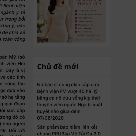
ể
Bệnh viện
 ngành y tế
n trong bối
hững y, bác
 để chia sẻ
a toàn cộng
Hoàn Mỹ (số
nh viện Hồi
Chủ đề mới
. Đây là vị
 và các tỉnh
ho công tác
Nữ bác sĩ cùng ekip cấp cứu
ược đưa vào
Bệnh viện FV vượt 40 hải lý
 sở hạ tầng
bằng ca nô cứu sống kịp thời
ng giai đoạn
thuyền viên người Nga bị xuất
Hồi sức cấp
huyết não giữa đêm
(trong đó có
07/08/2026
ị cho người
Sản phẩm bảo hiểm liên kết
19. Đối với
chung PRUBảo Vệ Tối Đa 2.0