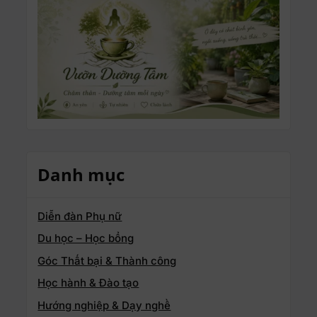
Danh mục
Diễn đàn Phụ nữ
Du học – Học bổng
Góc Thất bại & Thành công
Học hành & Đào tạo
Hướng nghiệp & Dạy nghề