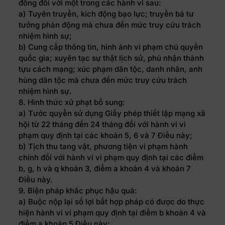
đồng đối với một trong các hành vi sau:
a) Tuyên truyền, kích động bạo lực; truyền bá tư
tưởng phản động mà chưa đến mức truy cứu trách
nhiệm hình sự;
b) Cung cấp thông tin, hình ảnh vi phạm chủ quyền
quốc gia; xuyên tạc sự thật lịch sử, phủ nhận thành
tựu cách mạng; xúc phạm dân tộc, danh nhân, anh
hùng dân tộc mà chưa đến mức truy cứu trách
nhiệm hình sự.
8. Hình thức xử phạt bổ sung:
a) Tước quyền sử dụng Giấy phép thiết lập mạng xã
hội từ 22 tháng đến 24 tháng đối với hành vi vi
phạm quy định tại các khoản 5, 6 và 7 Điều này;
b) Tịch thu tang vật, phương tiện vi phạm hành
chính đối với hành vi vi phạm quy định tại các điểm
b, g, h và q khoản 3, điểm a khoản 4 và khoản 7
Điều này.
9. Biện pháp khắc phục hậu quả:
a) Buộc nộp lại số lợi bất hợp pháp có được do thực
hiện hành vi vi phạm quy định tại điểm b khoản 4 và
điểm a khoản 5 Điều này;