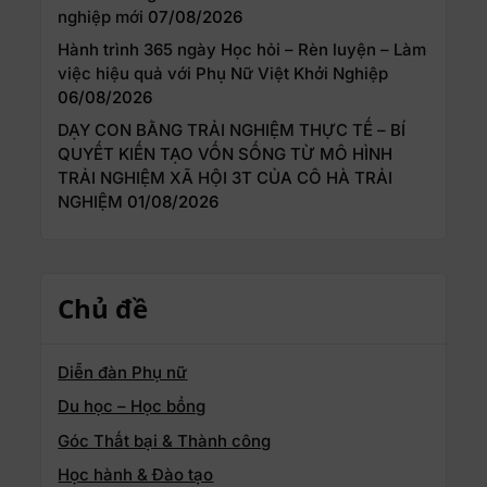
nghiệp mới
07/08/2026
Hành trình 365 ngày Học hỏi – Rèn luyện – Làm
việc hiệu quả với Phụ Nữ Việt Khởi Nghiệp
06/08/2026
DẠY CON BẰNG TRẢI NGHIỆM THỰC TẾ – BÍ
QUYẾT KIẾN TẠO VỐN SỐNG TỪ MÔ HÌNH
TRẢI NGHIỆM XÃ HỘI 3T CỦA CÔ HÀ TRẢI
NGHIỆM
01/08/2026
Chủ đề
Diễn đàn Phụ nữ
Du học – Học bổng
Góc Thất bại & Thành công
Học hành & Đào tạo