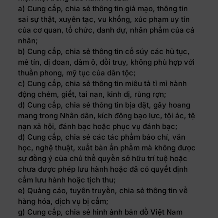
a) Cung cấp, chia sẻ thông tin giả mạo, thông tin
sai sự thật, xuyên tạc, vu khống, xúc phạm uy tín
của cơ quan, tổ chức, danh dự, nhân phẩm của cá
nhân;
b) Cung cấp, chia sẻ thông tin cổ súy các hủ tục,
mê tín, dị đoan, dâm ô, đồi trụy, không phù hợp với
thuần phong, mỹ tục của dân tộc;
c) Cung cấp, chia sẻ thông tin miêu tả tỉ mỉ hành
động chém, giết, tai nạn, kinh dị, rùng rợn;
d) Cung cấp, chia sẻ thông tin bịa đặt, gây hoang
mang trong Nhân dân, kích động bạo lực, tội ác, tệ
nạn xã hội, đánh bạc hoặc phục vụ đánh bạc;
đ) Cung cấp, chia sẻ các tác phẩm báo chí, văn
học, nghệ thuật, xuất bản ấn phẩm mà không được
sự đồng ý của chủ thể quyền sở hữu trí tuệ hoặc
chưa được phép lưu hành hoặc đã có quyết định
cấm lưu hành hoặc tịch thu;
e) Quảng cáo, tuyên truyền, chia sẻ thông tin về
hàng hóa, dịch vụ bị cấm;
g) Cung cấp, chia sẻ hình ảnh bản đồ Việt Nam