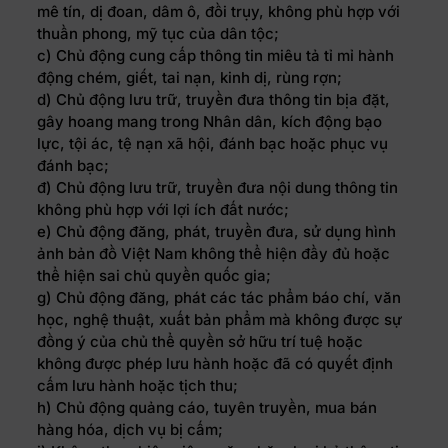
mê tín, dị đoan, dâm ô, đồi trụy, không phù hợp với
thuần phong, mỹ tục của dân tộc;
c) Chủ động cung cấp thông tin miêu tả tỉ mỉ hành
động chém, giết, tai nạn, kinh dị, rùng rợn;
d) Chủ động lưu trữ, truyền đưa thông tin bịa đặt,
gây hoang mang trong Nhân dân, kích động bạo
lực, tội ác, tệ nạn xã hội, đánh bạc hoặc phục vụ
đánh bạc;
đ) Chủ động lưu trữ, truyền đưa nội dung thông tin
không phù hợp với lợi ích đất nước;
e) Chủ động đăng, phát, truyền đưa, sử dụng hình
ảnh bản đồ Việt Nam không thể hiện đầy đủ hoặc
thể hiện sai chủ quyền quốc gia;
g) Chủ động đăng, phát các tác phẩm báo chí, văn
học, nghệ thuật, xuất bản phẩm mà không được sự
đồng ý của chủ thể quyền sở hữu trí tuệ hoặc
không được phép lưu hành hoặc đã có quyết định
cấm lưu hành hoặc tịch thu;
h) Chủ động quảng cáo, tuyên truyền, mua bán
hàng hóa, dịch vụ bị cấm;