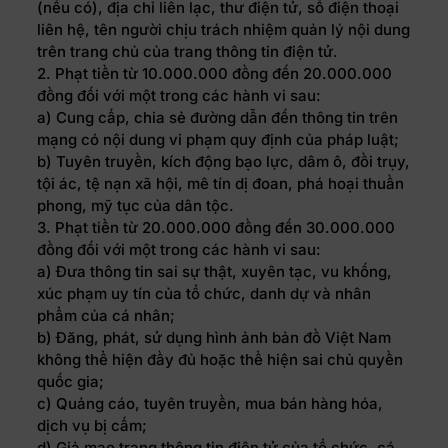
(nếu có), địa chỉ liên lạc, thư điện tử, số điện thoại
liên hệ, tên người chịu trách nhiệm quản lý nội dung
trên trang chủ của trang thông tin điện tử.
2. Phạt tiền từ 10.000.000 đồng đến 20.000.000
đồng đối với một trong các hành vi sau:
a) Cung cấp, chia sẻ đường dẫn đến thông tin trên
mạng có nội dung vi phạm quy định của pháp luật;
b) Tuyên truyền, kích động bạo lực, dâm ô, đồi trụy,
tội ác, tệ nạn xã hội, mê tín dị đoan, phá hoại thuần
phong, mỹ tục của dân tộc.
3. Phạt tiền từ 20.000.000 đồng đến 30.000.000
đồng đối với một trong các hành vi sau:
a) Đưa thông tin sai sự thật, xuyên tạc, vu khống,
xúc phạm uy tín của tổ chức, danh dự và nhân
phẩm của cá nhân;
b) Đăng, phát, sử dụng hình ảnh bản đồ Việt Nam
không thể hiện đầy đủ hoặc thể hiện sai chủ quyền
quốc gia;
c) Quảng cáo, tuyên truyền, mua bán hàng hóa,
dịch vụ bị cấm;
d) Giả mạo trang thông tin điện tử của tổ chức, cá