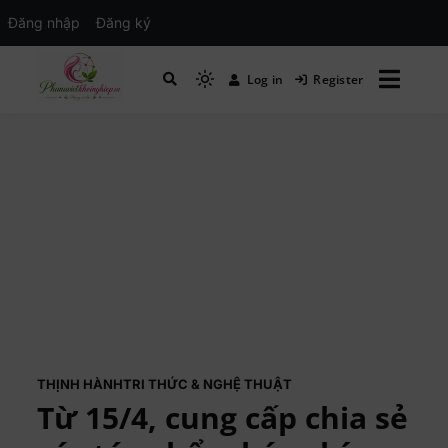
Đăng nhập
Đăng ký
Log in
Register
Mạng xã hội Kinh tế – Giáo dục – Hướng
MXH PHỤ NỮ VIỆT
nghiệp
THỊNH HÀNH
TRI THỨC & NGHỆ THUẬT
Từ 15/4, cung cấp chia sẻ