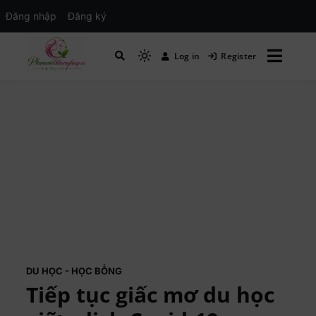
Đăng nhập
Đăng ký
Log in
Register
Mạng xã hội Kinh tế – Giáo dục – Hướng
MXH PHỤ NỮ VIỆT
nghiệp
DU HỌC - HỌC BỔNG
Tiếp tục giấc mơ du học