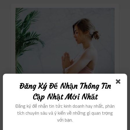
Đăng Ký Để Nhận Thông Tin
Cập Nhật Mới Nhất
Đăng ký để nhận tin tức kinh doanh hay nhất, phân
tích chuyên sâu và ý kiến ​​về những gì quan trọng
với bạn.