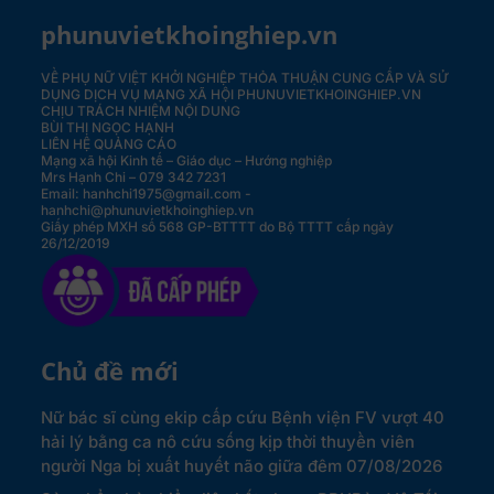
phunuvietkhoinghiep.vn
VỀ PHỤ NỮ VIỆT KHỞI NGHIỆP
THỎA THUẬN CUNG CẤP VÀ SỬ
DỤNG DỊCH VỤ MẠNG XÃ HỘI PHUNUVIETKHOINGHIEP.VN
CHỊU TRÁCH NHIỆM NỘI DUNG
BÙI THỊ NGỌC HẠNH
LIÊN HỆ QUẢNG CÁO
Mạng xã hội Kinh tế – Giáo dục – Hướng nghiệp
Mrs Hạnh Chi – 079 342 7231
Email: hanhchi1975@gmail.com -
hanhchi@phunuvietkhoinghiep.vn
Giấy phép MXH số 568 GP-BTTTT do Bộ TTTT cấp ngày
26/12/2019
Chủ đề mới
Nữ bác sĩ cùng ekip cấp cứu Bệnh viện FV vượt 40
hải lý bằng ca nô cứu sống kịp thời thuyền viên
người Nga bị xuất huyết não giữa đêm
07/08/2026