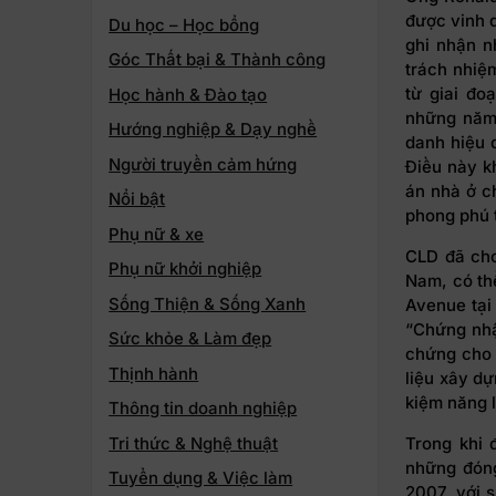
được vinh 
Du học – Học bổng
ghi nhận n
Góc Thất bại & Thành công
trách nhiệm
từ giai đo
Học hành & Đào tạo
những năm 
Hướng nghiệp & Dạy nghề
danh hiệu 
Người truyền cảm hứng
Điều này k
án nhà ở c
Nổi bật
phong phú 
Phụ nữ & xe
CLD đã cho
Phụ nữ khởi nghiệp
Nam, có th
Sống Thiện & Sống Xanh
Avenue tại
“Chứng nhậ
Sức khỏe & Làm đẹp
chứng cho 
Thịnh hành
liệu xây dự
kiệm năng l
Thông tin doanh nghiệp
Tri thức & Nghệ thuật
Trong khi 
những đóng
Tuyển dụng & Việc làm
2007, với 