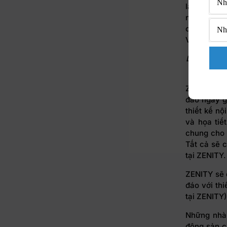
lai. Thay v
nên dễ dàn
căn hộ của
Vàng) từ B
Dự án ZENIT
ZENITY sẽ 
đáo ngay g
thiết kế nộ
và họa tiế
chung cho 
Tất cả sẽ 
tại ZENITY.
ZENITY sẽ 
đáo với th
tại ZENITY
Những nhà 
động sản c