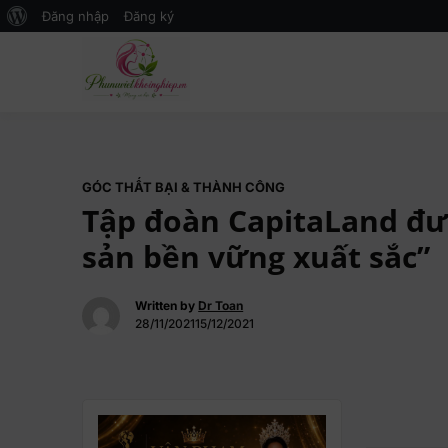
Đăng nhập
Đăng ký
Mạng xã hội Kinh tế – Giáo dục 
MXH PHỤ NỮ VIỆT
GÓC THẤT BẠI & THÀNH CÔNG
Tập đoàn CapitaLand đư
sản bền vững xuất sắc”
Written by
Dr Toan
28/11/202115/12/2021