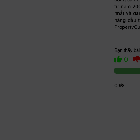
từ năm 200
nhất và da
hàng đầu t
PropertyGu
Bạn thấy bài
0
0