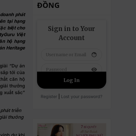
ĐỒNG
 doanh phát
ên tại hạng
Sign in to Your
ặc biệt cho
tyGuru Việt
Account
ăn hộ hạng
án Heritage
face
giải “Dự án
visibility
sắp tới của
thất căn hộ
giải thưởng
g xuất sắc”
|
Register
Lost your password?
phát triển
giải thưởng
vinh dự khi