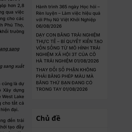
góp hơn 2,8
Hành trình 365 ngày Học hỏi –
ng qua việc
Rèn luyện – Làm việc hiệu quả
ống cho các
với Phụ Nữ Việt Khởi Nghiệp
nh Phú Thọ,
06/08/2026
khối trường
DẠY CON BẰNG TRẢI NGHIỆM
THỰC TẾ – BÍ QUYẾT KIẾN TẠO
VỐN SỐNG TỪ MÔ HÌNH TRẢI
hạng sang
NGHIỆM XÃ HỘI 3T CỦA CÔ
HÀ TRẢI NGHIỆM
01/08/2026
g sang xuất
THAY ĐỔI SỐ PHẬN KHÔNG
PHẢI BẰNG PHÉP MÀU MÀ
BẰNG THỨ BẠN ĐANG CÓ
à cũng là dự
TRONG TAY
01/08/2026
Bộ Xây dựng
e West Lake
 cho tất cả
hiện đại.
Chủ đề
ng đến trải
khởi tạo đầy