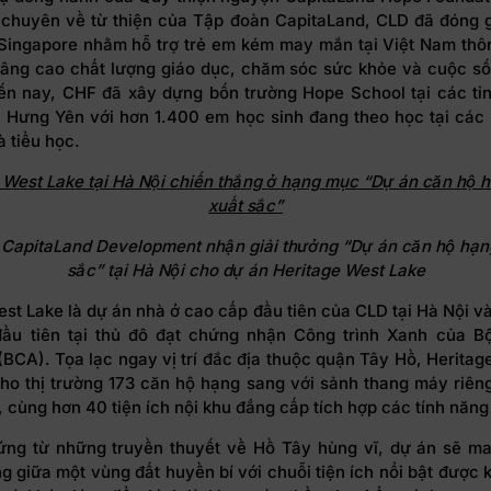
chuyên về từ thiện của Tập đoàn CapitaLand, CLD đã đóng 
a Singapore nhằm hỗ trợ trẻ em kém may mắn tại Việt Nam thô
âng cao chất lượng giáo dục, chăm sóc sức khỏe và cuộc s
ến nay, CHF đã xây dựng bốn trường Hope School tại các tỉ
 Hưng Yên với hơn 1.400 em học sinh đang theo học tại các 
 tiểu học.
 West Lake tại Hà Nội chiến thắng ở hạng mục “Dự án căn hộ 
xuất sắc”
ừ CapitaLand Development nhận giải thưởng “Dự án căn hộ hạn
sắc” tại Hà Nội cho dự án Heritage West Lake
st Lake là dự án nhà ở cao cấp đầu tiên của CLD tại Hà Nội v
ầu tiên tại thủ đô đạt chứng nhận Công trình Xanh của 
(BCA). Tọa lạc ngay vị trí đắc địa thuộc quận Tây Hồ, Heritag
ho thị trường 173 căn hộ hạng sang với sảnh thang máy riêng
 cùng hơn 40 tiện ích nội khu đẳng cấp tích hợp các tính năng 
ng từ những truyền thuyết về Hồ Tây hùng vĩ, dự án sẽ ma
 giữa một vùng đất huyền bí với chuỗi tiện ích nổi bật được 