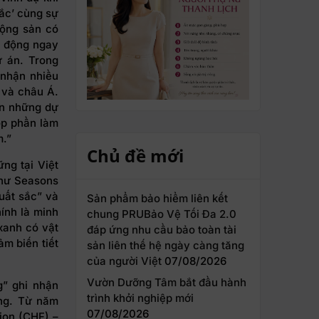
ắc’ cùng sự
động sản có
ạt động ngay
ự án. Trong
 nhận nhiều
 và châu Á.
ển những dự
óp phần làm
m.”
Chủ đề mới
ng tại Việt
như Seasons
uất sắc” và
Sản phẩm bảo hiểm liên kết
ính là minh
chung PRUBảo Vệ Tối Đa 2.0
xanh có vật
đáp ứng nhu cầu bảo toàn tài
ảm biến tiết
sản liên thế hệ ngày càng tăng
của người Việt
07/08/2026
Vườn Dưỡng Tâm bắt đầu hành
g” ghi nhận
trình khởi nghiệp mới
ồng. Từ năm
07/08/2026
ion (CHF) –