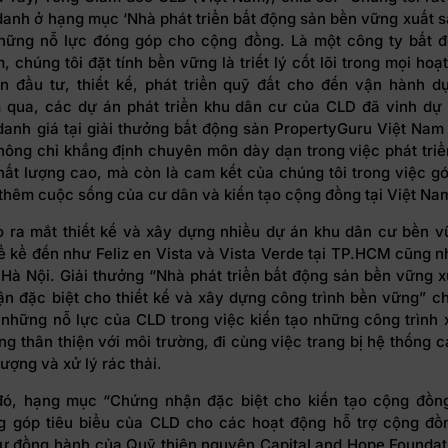
danh ở hạng mục ‘Nhà phát triển bất động sản bền vững xuất s
hững nỗ lực đóng góp cho cộng đồng. Là một công ty bất 
, chúng tôi đặt tính bền vững là triết lý cốt lõi trong mọi ho
ạn đầu tư, thiết kế, phát triển quỹ đất cho đến vận hành d
qua, các dự án phát triển khu dân cư của CLD đã vinh dự
danh giá tại giải thưởng bất động sản PropertyGuru Việt Nam
hông chỉ khẳng định chuyên môn dày dạn trong việc phát tri
hất lượng cao, mà còn là cam kết của chúng tôi trong việc g
thêm cuộc sống của cư dân và kiến tạo cộng đồng tại Việt Na
 ra mắt thiết kế và xây dựng nhiều dự án khu dân cư bền vữ
ể kể đến như Feliz en Vista và Vista Verde tại TP.HCM cũng 
 Hà Nội. Giải thưởng “Nhà phát triển bất động sản bền vững x
n đặc biệt cho thiết kế và xây dựng công trình bền vững” ch
những nỗ lực của CLD trong việc kiến tạo những công trình 
ng thân thiện với môi trường, đi cùng việc trang bị hệ thống c
ượng và xử lý rác thải.
đó, hạng mục “Chứng nhận đặc biệt cho kiến tạo cộng đồn
 góp tiêu biểu của CLD cho các hoạt động hỗ trợ cộng đ
sự đồng hành của Quỹ thiện nguyện CapitaLand Hope Foundat