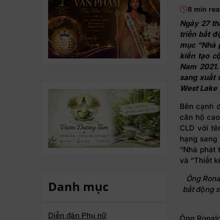
8 min re
Ngày 27 th
triển bất 
mục “Nhà p
kiến tạo c
Nam 2021.
sang xuất 
West Lake 
Bên cạnh đ
căn hộ cao
CLD với tê
hạng sang 
“Nhà phát 
và “Thiết k
Ông Ronal
Danh mục
bất động s
Diễn đàn Phụ nữ
Ông Ronald