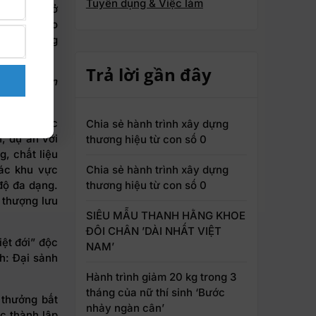
Tuyển dụng & Việc làm
ếm xe sẽ trở
 thẻ ra vào
 xanh (hạng
Trả lời gần đây
ữa lòng quận
ệt đới” độc
Chia sẻ hành trình xây dựng
, dự án với
thương hiệu từ con số 0
g, chất liệu
Chia sẻ hành trình xây dựng
các khu vực
thương hiệu từ con số 0
độ đa dạng.
 thượng lưu
SIÊU MẪU THANH HẰNG KHOE
ĐÔI CHÂN ’DÀI NHẤT VIỆT
ệt đới” độc
NAM’
h: Đại sảnh
Hành trình giảm 20 kg trong 3
tháng của nữ thí sinh ‘Bước
 thưởng bất
nhảy ngàn cân’
c thành lập