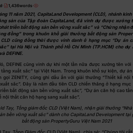
ad
1,436words
áng 11 năm 2021, CapitaLand Development (CLD), nhánh kinh
động sản của Tập đoàn CapitaLand, đã vinh dự được xướng t
hát triển bất động sản bền vững xuất sắc” và “Chứng nhận đ
ộng đồng” trong khuôn khổ giải thưởng bất động sản Proper
 CLD cũng đồng thời được vinh danh ở hạng mục “Dự án c
sắc” tại Hà Nội và Thành phố Hồ Chí Minh (TP.HCM) cho dự 
và DEFINE.
ó, DEFINE cũng vinh dự khi một lần nữa được xướng tên với 
 tầng xuất sắc” tại Việt Nam. Trong khuôn khổ sự kiện, dự án 
n gọi ZENITY, cũng ghi dấu ấn với giải thưởng “Thiết kế nội 
xuất sắc”. Đây là năm đầu tiên CLD chiến thắng ở hạng mục 
triển bất động sản bền vững xuất sắc”, “Dự án căn hộ cao tần
ế nội thất căn hộ hạng sang xuất sắc”.
d Tay, Tổng giám đốc CLD (Việt Nam), nhận giải thưởng “Nhà 
ản bền vững xuất sắc” dành cho CapitaLand Development tại 
bất động sản PropertyGuru Việt Nam 2021
 Tay, Tổng Giám đốc CLD (Việt Nam), chia sẻ: “Chúng tôi rất 