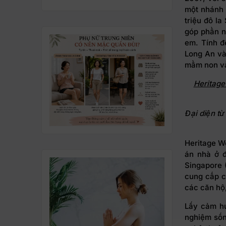
một nhánh 
triệu đô l
góp phần n
em. Tính đ
Long An và
mầm non và
Heritage
Đại diện t
Heritage We
án nhà ở đ
Singapore 
cung cấp c
các căn hộ,
Lấy cảm hứ
nghiệm sống