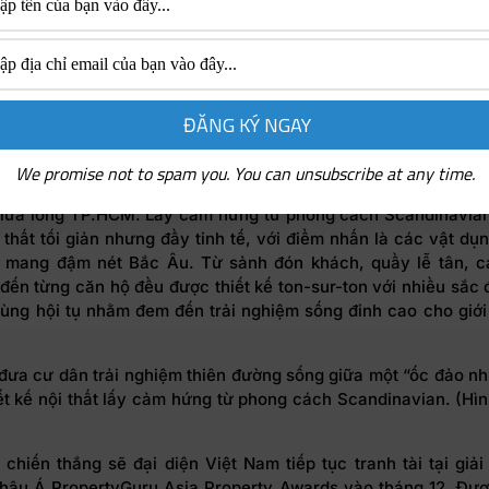
ì phải tìm kiếm xe theo cách truyền thống, giờ đây việc tìm ki
g hơn bao giờ hết nhờ hệ thống đỗ xe thông minh bằng chính
 cư dân. Ngoài ra, DEFINE còn được chứng nhận là công trình
CA.
Y sẽ ra mắt thị trường 198 căn hộ với thiết kế tinh tế ngay gi
1, TP.
HCM
We promise not to spam you. You can unsubscribe at any time.
đưa cư dân trải nghiệm thiên đường sống giữa một “ốc đảo nhi
iữa lòng TP.HCM. Lấy cảm hứng từ phong cách Scandinavian
i thất tối giản nhưng đầy tinh tế, với điểm nhấn là các vật dụn
t mang đậm nét Bắc Âu. Từ sảnh đón khách, quầy lễ tân, 
đến từng căn hộ đều được thiết kế ton-sur-ton với nhiều sắc 
cùng hội tụ nhằm đem đến trải nghiệm sống đỉnh cao cho giới
đưa cư dân trải nghiệm thiên đường sống giữa một “ốc đảo nhi
iết kế nội thất lấy cảm hứng từ phong cách Scandinavian. (Hìn
)
chiến thắng sẽ đại diện Việt Nam tiếp tục tranh tài tại giải
hâu Á PropertyGuru Asia Property Awards vào tháng 12. Đượ