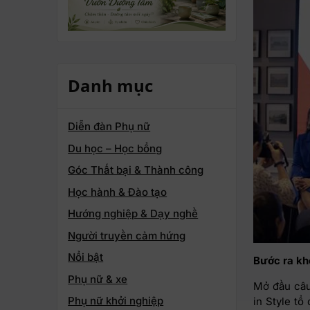
Danh mục
Diễn đàn Phụ nữ
Du học – Học bổng
Góc Thất bại & Thành công
Học hành & Đào tạo
Hướng nghiệp & Dạy nghề
Người truyền cảm hứng
Nổi bật
Bước ra kh
Phụ nữ & xe
Mở đầu câu
Phụ nữ khởi nghiệp
in Style tổ