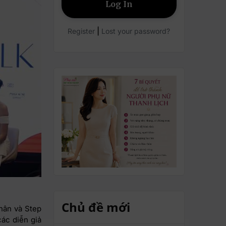
|
Register
Lost your password?
Chủ đề mới
hân và Step
các diễn giả