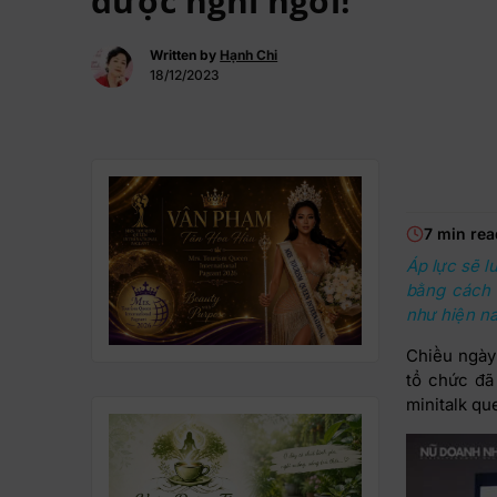
được nghỉ ngơi!
Written by
Hạnh Chi
18/12/2023
7 min rea
Áp lực sẽ l
bằng cách 
như hiện na
Chiều ngày
tổ chức đã
minitalk qu