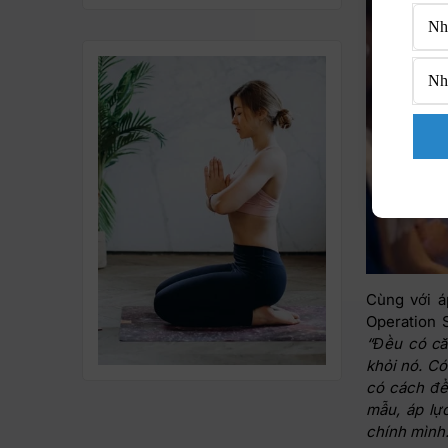
Cùng với á
Operation 
“Đều có că
khỏi nó. Có
có cách để
mẫu, áp lực
chính mình