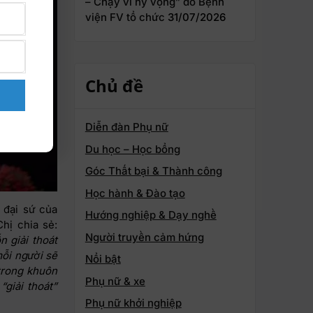
– Chạy vì hy vọng” do Bệnh
viện FV tổ chức
31/07/2026
Chủ đề
Diễn đàn Phụ nữ
Du học – Học bổng
Góc Thất bại & Thành công
Học hành & Đào tạo
 đại sứ của
Hướng nghiệp & Dạy nghề
hị chia sẻ:
Người truyền cảm hứng
 giải thoát
mỗi người sẽ
Nổi bật
trong khuôn
Phụ nữ & xe
“giải thoát”
Phụ nữ khởi nghiệp