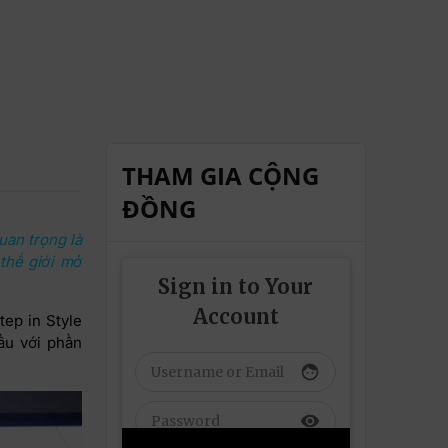
THAM GIA CỘNG
ĐỒNG
uan trọng là
thế giới mở
Sign in to Your
Account
ep in Style
ầu với phần
face
visibility