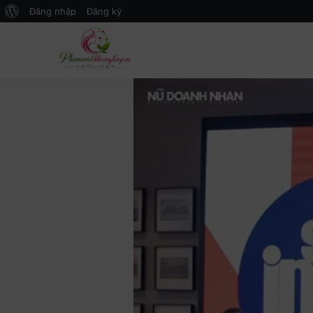
Đăng nhập
Đăng ký
Mạng xã hội Kinh tế – Giáo dục 
MXH PHỤ NỮ VIỆT