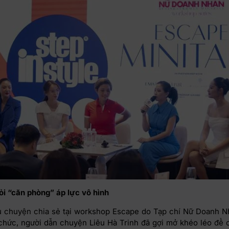
ỏi “căn phòng” áp lực vô hình
 chuyện chia sẻ tại workshop Escape do Tạp chí Nữ Doanh N
 chức, người dẫn chuyện Liêu Hà Trinh đã gợi mở khéo léo để 