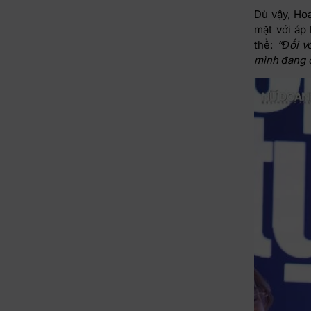
Dù vậy, Ho
mặt với áp 
thể:
“Đối v
mình đang c