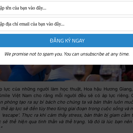
We promise not to spam you. You can unsubscribe at any time.
p lực của những người làm học thuật, Hoa hậu Hương Giang,
Smile Việt Nam cho rằng mỗi người đều sẽ có áp lực riêng. C
n phòng tạo ra sự bí bách cho chúng ta và bản thân luôn muốn
 thể áp lực sẽ đến tùy theo từng giai đoạn trong cuộc sống và 
 ‘escape’. Thực ra khi cảm thấy stress, bản thân bị giam cầm 
 sẽ thể hiện qua tinh thần và thể trạng. Và đó là lúc bạn nên 
.”