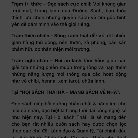
Trạm tri thức – Đọc sách cực chill:
Với không gian
tươi mát, trong lành của Đường Sách, bạn thỏa
thích lựa chọn những quyển sách và tìm góc bình
yên để đắm mình vào thế giới riêng.
Trạm thiên nhiên – Sống xanh thật dễ:
Với rất nhiều
gian hàng thủ công, nến thơm, xà phòng, các sản
phẩm hữu cơ thân thiện môi trường.
Trạm nghỉ chân – Nơi an lành tâm hồn:
giúp bạn
giải tỏa những phiền muộn trong lòng và nạp thêm
những năng lượng mới thông qua các hoạt động
như vẽ chibi, henna, xem tarot, chữa lành.
Tại “HỘI SÁCH THÁI HÀ – MANG SÁCH VỀ NHÀ”:
Đọc sách giúp bồi dưỡng phẩm chất & năng lực cho
mỗi cá nhân, đặc biệt là trong thời đại công nghệ số
như hiện nay. Tại Hội sách Thái Hà sẽ mang đến
cho bạn rất nhiều cuốn sách hay được chọn lọc
theo các chủ đề: Lãnh đạo & Quản lý, Tài chính đầu
tư, Sức khoẻ, Chữa lành, Cha mẹ, Thiếu nhi, Phật