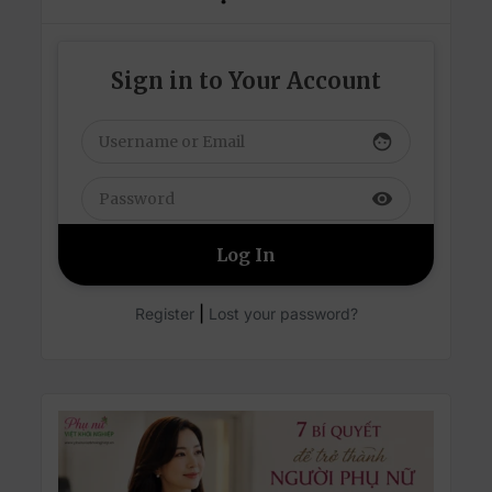
Sign in to Your Account
face
visibility
|
Register
Lost your password?