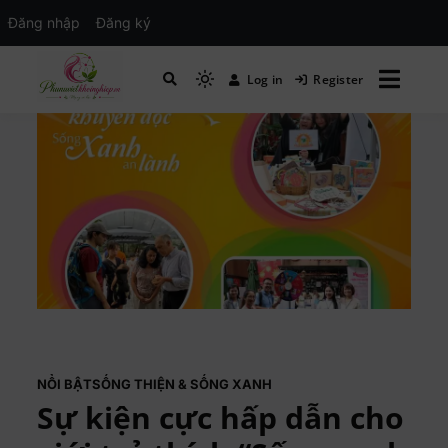
Đăng nhập
Đăng ký
Log in
Register
Mạng xã hội Kinh tế – Giáo dục – Hướng
MXH PHỤ NỮ VIỆT
nghiệp
NỔI BẬT
SỐNG THIỆN & SỐNG XANH
Sự kiện cực hấp dẫn cho