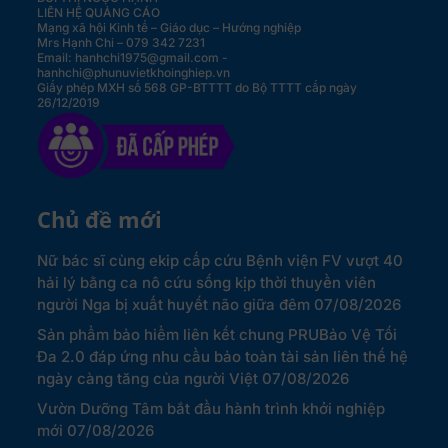
LIÊN HỆ QUẢNG CÁO
Mạng xã hội Kinh tế – Giáo dục – Hướng nghiệp
Mrs Hạnh Chi – 079 342 7231
Email: hanhchi1975@gmail.com -
hanhchi@phunuvietkhoinghiep.vn
Giấy phép MXH số 568 GP-BTTTT do Bộ TTTT cấp ngày
26/12/2019
Chủ đề mới
Nữ bác sĩ cùng ekip cấp cứu Bệnh viện FV vượt 40
hải lý bằng ca nô cứu sống kịp thời thuyền viên
người Nga bị xuất huyết não giữa đêm
07/08/2026
Sản phẩm bảo hiểm liên kết chung PRUBảo Vệ Tối
Đa 2.0 đáp ứng nhu cầu bảo toàn tài sản liên thế hệ
ngày càng tăng của người Việt
07/08/2026
Vườn Dưỡng Tâm bắt đầu hành trình khởi nghiệp
mới
07/08/2026