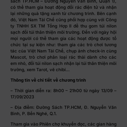
sách TP.HCM – Đường Nguyễn Văn Bình, Quận 1),
có thể tham gia hoạt động đổi rác điện tử và nhận
lại những quà tặng xanh từ chương trình. Bên cạnh
đó, Việt Nam Tái Chế cũng phối hợp cùng với Công
ty TNHH SX TM Tổng Hợp II để thu gom túi nilon
sạch đổi túi thân thiện môi trường. Đến với ngày hội
mọi người có thể tham gia các hoạt động được tổ
chức tại sự kiện như: tham gia các trò chơi tương
tác của Việt Nam Tái Chế, chụp ảnh check-in cùng
Mascot, trò chơi phân loại rác thải dành cho các
em nhỏ, đổi túi nilon sạch nhận lại túi thân thiện môi
trường, xem Tarot, vẽ chibi…
Thông tin về chi tiết về chương trình
– Thời gian diễn ra: 8h00 – 21h00 từ ngày 13/09 –
17/09/2023
– Địa điểm: Đường Sách TP.HCM, Đ. Nguyễn Văn
Bình, P. Bến Nghé, Q.1.
Tham gia vào Phiên chợ khuyến đọc, các gian hàng