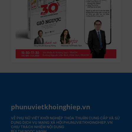
phunuvietkhoinghiep.vn
VỀ PHỤ NỮ VIỆT KHỞI NGHIỆP
THỎA THUẬN CUNG CẤP VÀ SỬ
DỤNG DỊCH VỤ MẠNG XÃ HỘI PHUNUVIETKHOINGHIEP.VN
CHỊU TRÁCH NHIỆM NỘI DUNG
BÙI THỊ NGỌC HẠNH