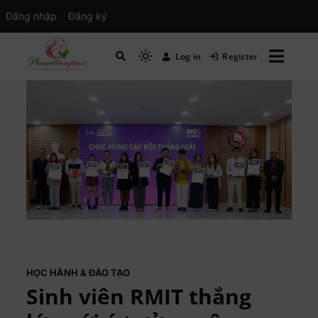
Đăng nhập
Đăng ký
Log in
Register
Mạng xã hội Kinh tế – Giáo dục – Hướng
MXH PHỤ NỮ VIỆT
nghiệp
HỌC HÀNH & ĐÀO TẠO
Sinh viên RMIT thắng