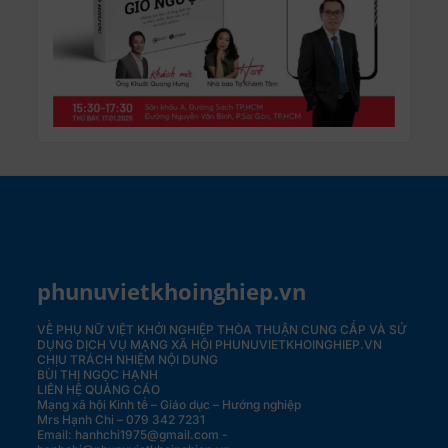
phunuvietkhoinghiep.vn
VỀ PHỤ NỮ VIỆT KHỞI NGHIỆP
THỎA THUẬN CUNG CẤP VÀ SỬ
DỤNG DỊCH VỤ MẠNG XÃ HỘI PHUNUVIETKHOINGHIEP.VN
CHỊU TRÁCH NHIỆM NỘI DUNG
BÙI THỊ NGỌC HẠNH
LIÊN HỆ QUẢNG CÁO
Mạng xã hội Kinh tế – Giáo dục – Hướng nghiệp
Mrs Hạnh Chi – 079 342 7231
Email: hanhchi1975@gmail.com -