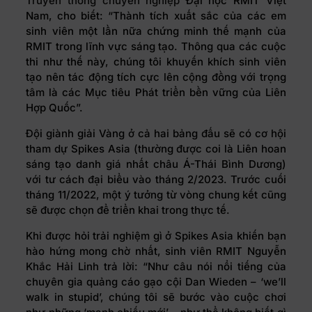
Truyền thông chuyên nghiệp
Đại học RMIT Việt
Nam, cho biết: “Thành tích xuất sắc của các em
sinh viên một lần nữa chứng minh thế mạnh của
RMIT trong lĩnh vực sáng tạo. Thông qua các cuộc
thi như thế này, chúng tôi khuyến khích sinh viên
tạo nên tác động tích cực lên cộng đồng với trọng
tâm là các Mục tiêu Phát triển bền vững của Liên
Hợp Quốc”.
Đội giành giải Vàng ở cả hai bảng đấu sẽ có cơ hội
tham dự Spikes Asia (thường được coi là Liên hoan
sáng tạo danh giá nhất châu Á-Thái Bình Dương)
với tư cách đại biểu vào tháng 2/2023. Trước cuối
tháng 11/2022, một ý tưởng từ vòng chung kết cũng
sẽ được chọn để triển khai trong thực tế.
Khi được hỏi trải nghiệm gì ở Spikes Asia khiến bạn
hào hứng mong chờ nhất, sinh viên RMIT Nguyễn
Khắc Hải Linh trả lời: “Như câu nói nổi tiếng của
chuyên gia quảng cáo gạo cội Dan Wieden – ‘we’ll
walk in stupid’, chúng tôi sẽ bước vào cuộc chơi