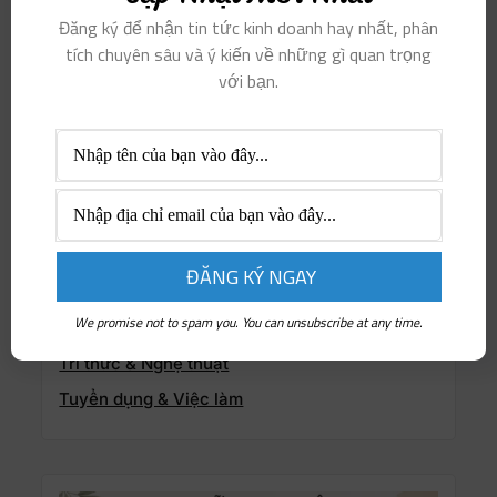
Học hành & Đào tạo
Đăng ký để nhận tin tức kinh doanh hay nhất, phân
Hướng nghiệp & Dạy nghề
tích chuyên sâu và ý kiến ​​về những gì quan trọng
với bạn.
Người truyền cảm hứng
Nổi bật
Phụ nữ & xe
Phụ nữ khởi nghiệp
Sống Thiện & Sống Xanh
Sức khỏe & Làm đẹp
Thịnh hành
We promise not to spam you. You can unsubscribe at any time.
Thông tin doanh nghiệp
Tri thức & Nghệ thuật
Tuyển dụng & Việc làm