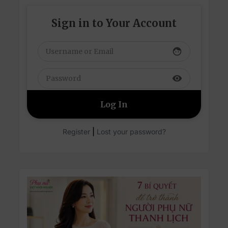
Sign in to Your Account
face
visibility
|
Register
Lost your password?