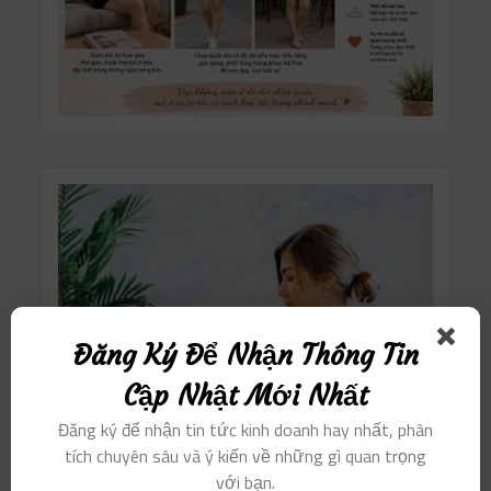
Đăng Ký Để Nhận Thông Tin
Cập Nhật Mới Nhất
Đăng ký để nhận tin tức kinh doanh hay nhất, phân
tích chuyên sâu và ý kiến ​​về những gì quan trọng
với bạn.