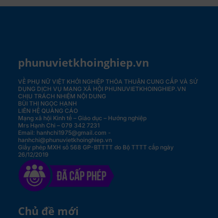
phunuvietkhoinghiep.vn
VỀ PHỤ NỮ VIỆT KHỞI NGHIỆP
THỎA THUẬN CUNG CẤP VÀ SỬ
DỤNG DỊCH VỤ MẠNG XÃ HỘI PHUNUVIETKHOINGHIEP.VN
CHỊU TRÁCH NHIỆM NỘI DUNG
BÙI THỊ NGỌC HẠNH
LIÊN HỆ QUẢNG CÁO
Mạng xã hội Kinh tế – Giáo dục – Hướng nghiệp
Mrs Hạnh Chi – 079 342 7231
Email: hanhchi1975@gmail.com -
hanhchi@phunuvietkhoinghiep.vn
Giấy phép MXH số 568 GP-BTTTT do Bộ TTTT cấp ngày
26/12/2019
Chủ đề mới