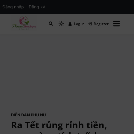
Đăng nhập
Đăng ký
Log in
Register
Mạng xã hội Kinh tế – Giáo dục – Hướng
MXH PHỤ NỮ VIỆT
nghiệp
DIỄN ĐÀN PHỤ NỮ
Ra Tết rủng rỉnh tiền,