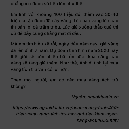
chẳng mơ được số tiền lớn như thế.
Em tính với khoảng 400 triệu đó, thêm vào 30-40
triệu là tậu được 10 cây vàng. Lúc nào vàng lên cao
thì bán lời cả trăm triệu. Lúc giá xuống thấp quá thì
cứ để đấy cũng chẳng mất đi đâu.
Mà em tìm hiểu kỹ rồi, ngày đầu năm nay, giá vàng
đã lên đỉnh 7 năm. Dự đoán tình hình năm 2020 này
thế giới sẽ còn nhiều bất ổn nữa, khả năng cao
vàng sẽ tăng giá thêm. Như thế, tính đi tính lại mua
vàng tích trữ vẫn có lợi hơn.
Theo mọi người, em có nên mua vàng tích trữ
không?
Nguồn: nguoiduatin.vn
https://www.nguoiduatin.vn/duoc-mung-tuoi-400-
trieu-mua-vang-tich-tru-hay-gui-tiet-kiem-ngan-
hang-a464055.html