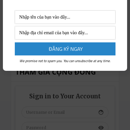
We promise not to spam you. You can unsubscribe at any time.
THAM GIA CỘNG ĐỒNG
Sign in to Your Account
face
visibility