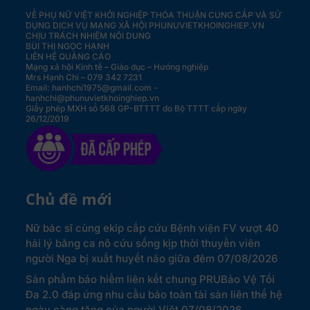
VỀ PHỤ NỮ VIỆT KHỞI NGHIỆP
THỎA THUẬN CUNG CẤP VÀ SỬ
DỤNG DỊCH VỤ MẠNG XÃ HỘI PHUNUVIETKHOINGHIEP.VN
CHỊU TRÁCH NHIỆM NỘI DUNG
BÙI THỊ NGỌC HẠNH
LIÊN HỆ QUẢNG CÁO
Mạng xã hội Kinh tế – Giáo dục – Hướng nghiệp
Mrs Hạnh Chi – 079 342 7231
Email: hanhchi1975@gmail.com -
hanhchi@phunuvietkhoinghiep.vn
Giấy phép MXH số 568 GP-BTTTT do Bộ TTTT cấp ngày
26/12/2019
Chủ đề mới
Nữ bác sĩ cùng ekip cấp cứu Bệnh viện FV vượt 40
hải lý bằng ca nô cứu sống kịp thời thuyền viên
người Nga bị xuất huyết não giữa đêm
07/08/2026
Sản phẩm bảo hiểm liên kết chung PRUBảo Vệ Tối
Đa 2.0 đáp ứng nhu cầu bảo toàn tài sản liên thế hệ
ngày càng tăng của người Việt
07/08/2026