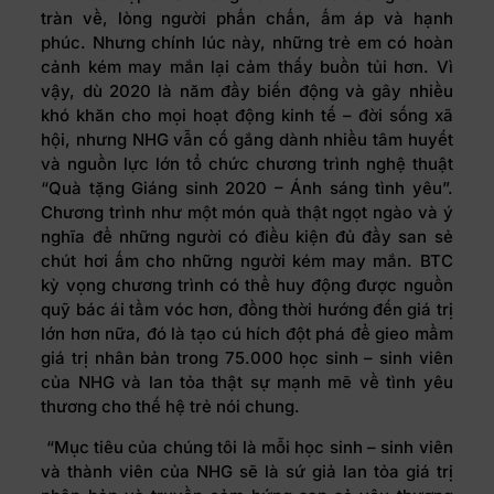
tràn về, lòng người phấn chấn, ấm áp và hạnh
phúc. Nhưng chính lúc này, những trẻ em có hoàn
cảnh kém may mắn lại cảm thấy buồn tủi hơn. Vì
vậy, dù 2020 là năm đầy biến động và gây nhiều
khó khăn cho mọi hoạt động kinh tế – đời sống xã
hội, nhưng NHG vẫn cố gắng dành nhiều tâm huyết
và nguồn lực lớn tổ chức chương trình nghệ thuật
“Quà tặng Giáng sinh 2020 – Ánh sáng tình yêu”.
Chương trình như một món quà thật ngọt ngào và ý
nghĩa để những người có điều kiện đủ đầy san sẻ
chút hơi ấm cho những người kém may mắn. BTC
kỳ vọng chương trình có thể huy động được nguồn
quỹ bác ái tầm vóc hơn, đồng thời hướng đến giá trị
lớn hơn nữa, đó là tạo cú hích đột phá để gieo mầm
giá trị nhân bản trong 75.000 học sinh – sinh viên
của NHG và lan tỏa thật sự mạnh mẽ về tình yêu
thương cho thế hệ trẻ nói chung.
“Mục tiêu của chúng tôi là mỗi học sinh – sinh viên
và thành viên của NHG sẽ là sứ giả lan tỏa giá trị