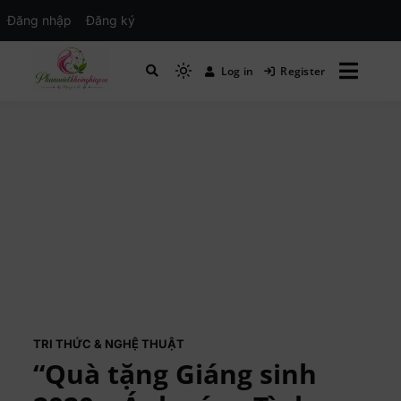
Đăng nhập
Đăng ký
Log in
Register
Mạng xã hội Kinh tế – Giáo dục – Hướng
MXH PHỤ NỮ VIỆT
nghiệp
TRI THỨC & NGHỆ THUẬT
“Quà tặng Giáng sinh