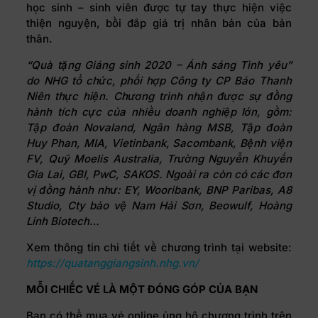
học sinh – sinh viên được tự tay thực hiện việc
thiện nguyện, bồi đắp giá trị nhân bản của bản
thân.
“Quà tặng Giáng sinh 2020 – Ánh sáng Tình yêu”
do NHG tổ chức, phối hợp Công ty CP Báo Thanh
Niên thực hiện. Chương trình nhận được sự đồng
hành tích cực của nhiều doanh nghiệp lớn, gồm:
Tập đoàn Novaland, Ngân hàng MSB, Tập đoàn
Huy Phan, MIA, Vietinbank, Sacombank, Bệnh viện
FV, Quỹ Moelis Australia, Trường Nguyễn Khuyến
Gia Lai, GBI, PwC, SAKOS. Ngoài ra còn có các đơn
vị đồng hành như: EY, Wooribank, BNP Paribas, A8
Studio, Cty bảo vệ Nam Hải Sơn, Beowulf, Hoàng
Linh Biotech…
Xem thông tin chi tiết về chương trình tại website:
https://quatanggiangsinh.nhg.vn/
MỖI CHIẾC VÉ LÀ MỘT ĐÓNG GÓP CỦA BẠN
Bạn có thể mua vé online ủng hộ chương trình trên