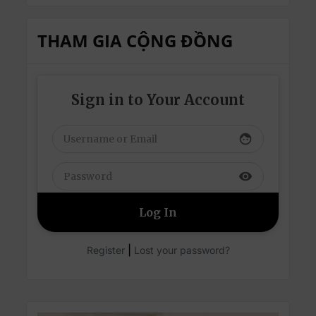
THAM GIA CỘNG ĐỒNG
Sign in to Your Account
face
visibility
|
Register
Lost your password?