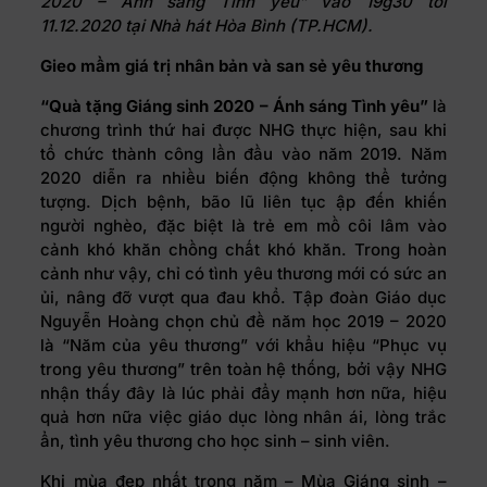
2020 – Ánh sáng Tình yêu” vào 19g30 tối
11.12.2020 tại Nhà hát Hòa Bình (TP.HCM).
Gieo mầm giá trị nhân bản và san sẻ yêu thương
“Quà tặng Giáng sinh 2020 – Ánh sáng Tình yêu”
là
chương trình thứ hai được NHG thực hiện, sau khi
tổ chức thành công lần đầu vào năm 2019. Năm
2020 diễn ra nhiều biến động không thể tưởng
tượng. Dịch bệnh, bão lũ liên tục ập đến khiến
người nghèo, đặc biệt là trẻ em mồ côi lâm vào
cảnh khó khăn chồng chất khó khăn. Trong hoàn
cảnh như vậy, chỉ có tình yêu thương mới có sức an
ủi, nâng đỡ vượt qua đau khổ. Tập đoàn Giáo dục
Nguyễn Hoàng chọn chủ đề năm học 2019 – 2020
là “Năm của yêu thương” với khẩu hiệu “Phục vụ
trong yêu thương” trên toàn hệ thống, bởi vậy NHG
nhận thấy đây là lúc phải đẩy mạnh hơn nữa, hiệu
quả hơn nữa việc giáo dục lòng nhân ái, lòng trắc
ẩn, tình yêu thương cho học sinh – sinh viên.
Khi mùa đẹp nhất trong năm – Mùa Giáng sinh –