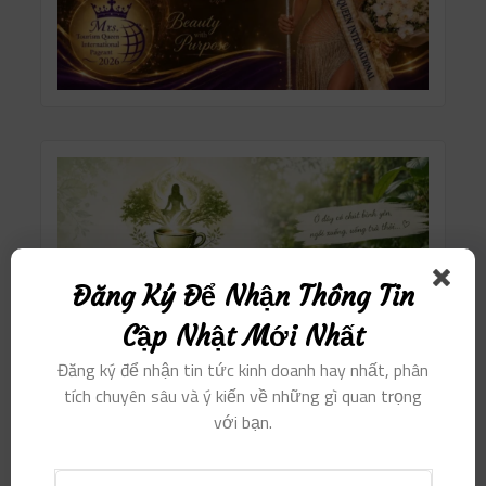
Đăng Ký Để Nhận Thông Tin
Cập Nhật Mới Nhất
Đăng ký để nhận tin tức kinh doanh hay nhất, phân
tích chuyên sâu và ý kiến ​​về những gì quan trọng
với bạn.
Danh mục