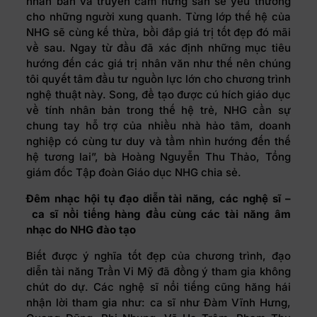
nhân bản và truyền cảm hứng san sẻ yêu thương
cho những người xung quanh. Từng lớp thế hệ của
NHG sẽ cùng kế thừa, bồi đắp giá trị tốt đẹp đó mãi
về sau. Ngay từ đầu đã xác định những mục tiêu
hướng đến các giá trị nhân văn như thế nên chúng
tôi quyết tâm đầu tư nguồn lực lớn cho chương trình
nghệ thuật này. Song, để tạo được cú hích giáo dục
về tính nhân bản trong thế hệ trẻ, NHG cần sự
chung tay hỗ trợ của nhiều nhà hảo tâm, doanh
nghiệp có cùng tư duy và tầm nhìn hướng đến thế
hệ tương lai”, bà Hoàng Nguyễn Thu Thảo, Tổng
giám đốc Tập đoàn Giáo dục NHG chia sẻ.
Đêm nhạc hội tụ đạo diễn tài năng, các nghệ sĩ
–
ca sĩ nổi tiếng hàng đầu cùng các tài năng âm
nhạc do NHG đào tạo
Biết được ý nghĩa tốt đẹp của chương trình, đạo
diễn tài năng Trần Vi Mỹ đã đồng ý tham gia không
chút do dự. Các nghệ sĩ nổi tiếng cũng hăng hái
nhận lời tham gia như: ca sĩ như Đàm Vĩnh Hưng,