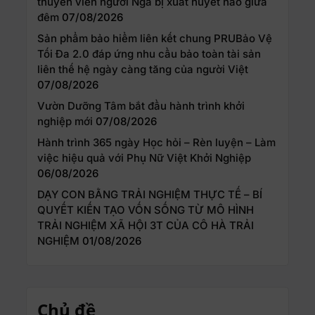
thuyền viên người Nga bị xuất huyết não giữa
đêm
07/08/2026
Sản phẩm bảo hiểm liên kết chung PRUBảo Vệ
Tối Đa 2.0 đáp ứng nhu cầu bảo toàn tài sản
liên thế hệ ngày càng tăng của người Việt
07/08/2026
Vườn Dưỡng Tâm bắt đầu hành trình khởi
nghiệp mới
07/08/2026
Hành trình 365 ngày Học hỏi – Rèn luyện – Làm
việc hiệu quả với Phụ Nữ Việt Khởi Nghiệp
06/08/2026
DẠY CON BẰNG TRẢI NGHIỆM THỰC TẾ – BÍ
QUYẾT KIẾN TẠO VỐN SỐNG TỪ MÔ HÌNH
TRẢI NGHIỆM XÃ HỘI 3T CỦA CÔ HÀ TRẢI
NGHIỆM
01/08/2026
Chủ đề