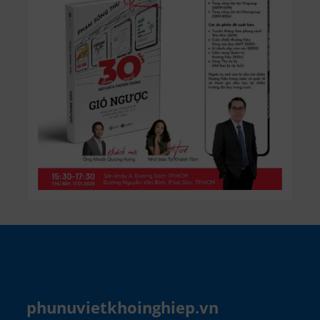
phunuvietkhoinghiep.vn