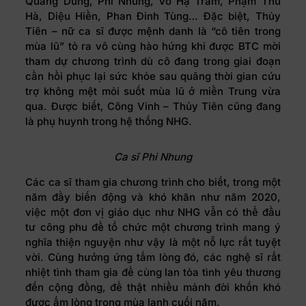
Quang Dũng, Phi Nhung, Võ Hạ Trâm, Phạm Thu
Hà, Diệu Hiền, Phan Đinh Tùng… Đặc biệt, Thủy
Tiên – nữ ca sĩ được mệnh danh là “cô tiên trong
mùa lũ” tỏ ra vô cùng hào hứng khi được BTC mời
tham dự chương trình dù cô đang trong giai đoạn
cần hồi phục lại sức khỏe sau quãng thời gian cứu
trợ không mệt mỏi suốt mùa lũ ở miền Trung vừa
qua. Được biết, Công Vinh – Thủy Tiên cũng đang
là phụ huynh trong hệ thống NHG.
Ca sĩ Phi Nhung
Các ca sĩ tham gia chương trình cho biết, trong một
năm đầy biến động và khó khăn như năm 2020,
việc một đơn vị giáo dục như NHG vẫn có thể đầu
tư công phu để tổ chức một chương trình mang ý
nghĩa thiện nguyện như vậy là một nỗ lực rất tuyệt
vời. Cùng hưởng ứng tấm lòng đó, các nghệ sĩ rất
nhiệt tình tham gia để cùng lan tỏa tình yêu thương
đến cộng đồng, để thật nhiều mảnh đời khốn khó
được ấm lòng trong mùa lạnh cuối năm.