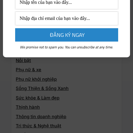
Diễn đàn Phụ nữ
Du học – Học bổng
Góc Thất bại & Thành công
Học hành & Đào tạo
Hướng nghiệp & Dạy nghề
We promise not to spam you. You can unsubscribe at any time.
Người truyền cảm hứng
Nổi bật
Phụ nữ & xe
Phụ nữ khởi nghiệp
Sống Thiện & Sống Xanh
Sức khỏe & Làm đẹp
Thịnh hành
Thông tin doanh nghiệp
Tri thức & Nghệ thuật