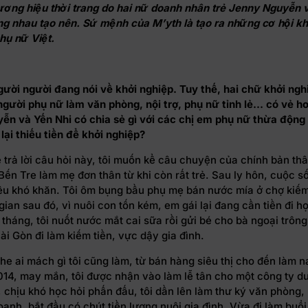
hương hiệu thời trang do hai nữ doanh nhân trẻ Jenny Nguyễn
ng nhau tạo nên. Sứ mệnh của M’yth là tạo ra những cơ hội kh
hụ nữ Việt.
ười người đang nói về khởi nghiệp. Tuy thế, hai chữ khởi ngh
gười phụ nữ làm văn phòng, nội trợ, phụ nữ tỉnh lẻ… có vẻ hơi
ễn và Yến Nhi có chia sẻ gì với các chị em phụ nữ thừa động 
ại thiếu tiền để khởi nghiệp?
 trả lời câu hỏi này, tôi muốn kể câu chuyện của chính bản th
Bến Tre làm mẹ đơn thân từ khi còn rất trẻ. Sau ly hôn, cuộc s
iều khó khăn. Tôi ôm bụng bầu phụ mẹ bán nước mía ở chợ kiế
gian sau đó, vì nuôi con tốn kém, em gái lại đang cần tiền đi h
tháng, tôi nuốt nước mắt cai sữa rồi gửi bé cho bà ngoại trôn
ài Gòn đi làm kiếm tiền, vực dậy gia đình.
he ai mách gì tôi cũng làm, từ bán hàng siêu thị cho đến làm na
14, may mắn, tôi được nhận vào làm lễ tân cho một công ty d
 chịu khó học hỏi phấn đấu, tôi dần lên làm thư ký văn phòng,
oanh, bắt đầu có chút tiền lương nuôi gia đình. Vừa đi làm buổ