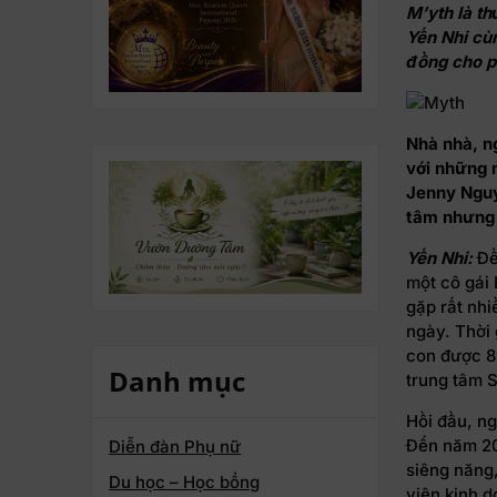
M’yth là t
Yến Nhi cù
đồng cho p
Nhà nhà, ng
với những n
Jenny Nguy
tâm nhưng l
Yến Nhi:
Để
một cô gái 
gặp rất nh
ngày. Thời 
con được 8 
Danh mục
trung tâm S
Hồi đầu, ng
Đến năm 20
Diễn đàn Phụ nữ
siêng năng,
Du học – Học bổng
viên kinh d