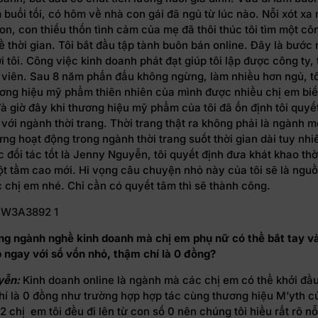
 buổi tối, có hôm về nhà con gái đã ngủ từ lúc nào. Nỗi xót x
n, con thiếu thốn tình cảm của mẹ đã thôi thúc tôi tìm một cô
 thời gian. Tôi bắt đầu tập tành buôn bán online. Đây là bước
i tôi. Công việc kinh doanh phát đạt giúp tôi lập được công ty
 viên. Sau 8 năm phấn đấu không ngừng, làm nhiều hơn ngủ, t
ương hiệu mỹ phẩm thiên nhiên của mình được nhiều chị em biế
Và giờ đây khi thương hiệu mỹ phẩm của tôi đã ổn định tôi quyế
với ngành thời trang. Thời trang thật ra không phải là ngành mớ
 từng hoạt động trong ngành thời trang suốt thời gian dài tuy nhi
c đối tác tốt là Jenny Nguyễn, tôi quyết định đưa khát khao thờ
ột tầm cao mới. Hi vọng câu chuyện nhỏ này của tôi sẽ là ngu
 chị em nhé. Chỉ cần có quyết tâm thì sẽ thành công.
ng ngành nghề kinh doanh mà chị em phụ nữ có thể bắt tay v
 ngay với số vốn nhỏ, thậm chí là 0 đồng?
yễn:
Kinh doanh online là ngành mà các chị em có thể khởi đầu
hí là 0 đồng như trường hợp hợp tác cùng thương hiệu M’yth 
 2 chị em tôi đều đi lên từ con số 0 nên chúng tôi hiểu rất rõ n