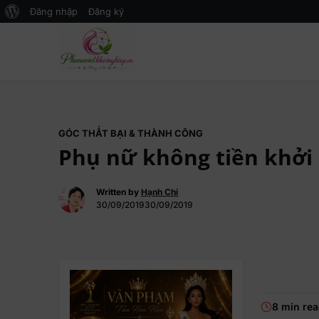
Đăng nhập
Đăng ký
Mạng xã hội Kinh tế – Giáo dục 
MXH PHỤ NỮ VIỆT
GÓC THẤT BẠI & THÀNH CÔNG
Phụ nữ không tiền khởi
Written by
Hạnh Chi
30/09/201930/09/2019
8 min re