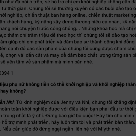
h như đã nói ở trên, sẽ hỗ trợ chị em khởi nghiệp không cần đ
 tư thời gian. Chúng tôi sẽ thường xuyên có các buổi đào tạo o
khởi nghiệp, chiến thuật bán hàng online, chiến thuật marketing
cận khách hàng, kỹ năng xây dựng thương hiệu cá nhân, kỹ năn
 năng nói chuyện trước công chúng… Những khóa học mà chị 
ục thậm chí trăm triệu để theo học thì chúng tôi sẽ đào tạo ho
hằm giúp chị em phát triển và đảm bảo sự thành công khi đồng
 Bên cạnh đó các sản phẩm của chúng tôi cũng được chăm chút
 kế, chọn vải đến cắt và may để đảm bảo chất lượng từng sản 
 sẽ yên tâm về sản phẩm mà mình bán nhé.
liệu phụ nữ không tiền có thể khởi nghiệp và khởi nghiệp thà
 hay không?
ến Nhi
: Từ kinh nghiệm của Jenny và Nhi, chúng tôi khẳng địn
hoàn toàn khởi nghiệp được với điều kiện bạn phải đầu tư thời 
 trọng nhất là ý chí. Đừng bao giờ bỏ cuộc! Hãy tìm cho mình
ể hỗ trợ mình phát triển, hãy luôn tìm tòi và phát triển bản thân
 Nếu cần giúp đỡ đừng ngại ngần liên hệ với M’yth nhé.