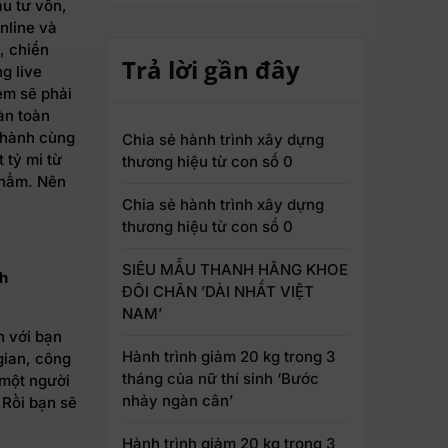
ầu tư vốn,
nline và
, chiến
Trả lời gần đây
g live
em sẽ phải
àn toàn
 hành cùng
Chia sẻ hành trình xây dựng
 tỷ mỉ từ
thương hiệu từ con số 0
phẩm. Nên
Chia sẻ hành trình xây dựng
thương hiệu từ con số 0
SIÊU MẪU THANH HẰNG KHOE
nh
ĐÔI CHÂN ’DÀI NHẤT VIỆT
NAM’
h với bạn
Hành trình giảm 20 kg trong 3
gian, công
tháng của nữ thí sinh ‘Bước
 một người
nhảy ngàn cân’
. Rồi bạn sẽ
Hành trình giảm 20 kg trong 3