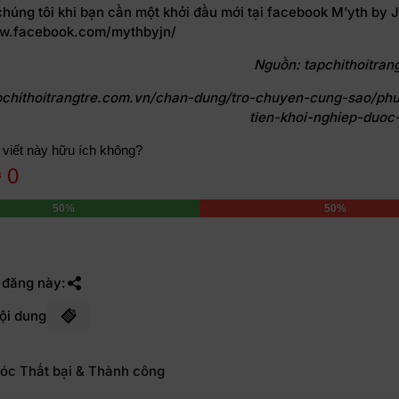
húng tôi khi bạn cần một khởi đầu mới tại facebook M’yth by J
w.
facebook.com/mythbyjn/
Nguồn: tapchithoitran
apchithoitrangtre.com.vn/chan-dung/tro-chuyen-cung-sao/ph
tien-khoi-nghiep-duoc
 viết này hữu ích không?
0
50%
50%
 đăng này:
ội dung
óc Thất bại & Thành công