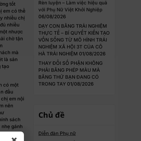
Rèn luyện – Làm việc hiệu quả
ờng tốt
với Phụ Nữ Việt Khởi Nghiệp
hị em có thể
06/08/2026
y nhiều chị
 đủ nhiều
DẠY CON BẰNG TRẢI NGHIỆM
 một nhược
THỰC TẾ – BÍ QUYẾT KIẾN TẠO
hải chờ tận
VỐN SỐNG TỪ MÔ HÌNH TRẢI
ôm
NGHIỆM XÃ HỘI 3T CỦA CÔ
khách mà
HÀ TRẢI NGHIỆM
01/08/2026
t là sản
THAY ĐỔI SỐ PHẬN KHÔNG
 tạo
PHẢI BẰNG PHÉP MÀU MÀ
?
BẰNG THỨ BẠN ĐANG CÓ
TRONG TAY
01/08/2026
n có một
ản đầu
 chị em nội
em nên
Chủ đề
hư
hính sách
ẽ nhẹ gánh
Diễn đàn Phụ nữ