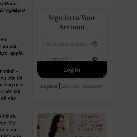
 và Đoàn
ởi nghiệp 0
Sign in to Your
Account
iệp
face
 xa vời.
lực, quyết
visibility
ân mình –
ống của tôi
m sống qua
|
Register
Lost your password?
ọc nên khi
g để vào
il thuê.
ược. Do
 rồi nhân
i sáng vừa