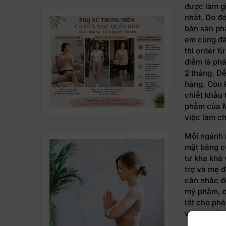
được làm gi
nhất. Do đó
bán sản ph
em cũng đã 
thì order 
điểm là phả
2 tháng. Đế
hàng. Còn 
chiết khấu 
phẩm của M
việc làm ch
Mỗi ngành 
mặt bằng c
tư kha khá 
trợ và mẹ 
cân nhắc đ
mỹ phẩm, q
tốt cho ph
và nhẹ đầu 