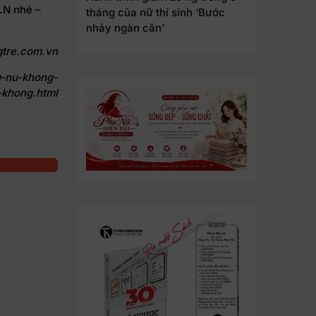
.N nhé –
tháng của nữ thí sinh ‘Bước
nhảy ngàn cân’
gtre.com.vn
u-nu-khong-
-khong.html