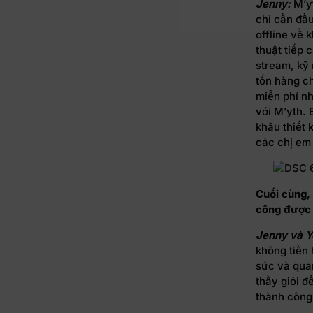
Jenny:
M’yt
chỉ cần đầu
offline về 
thuật tiếp 
stream, kỹ
tốn hàng ch
miễn phí n
với M’yth.
khâu thiết
các chị em
Cuối cùng, 
công được
Jenny và Y
không tiền 
sức và quan
thầy giỏi đ
thành công.