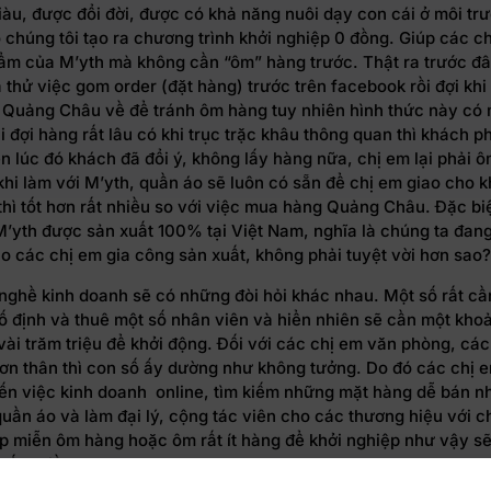
àu, được đổi đời, được có khả năng nuôi dạy con cái ở môi trư
 chúng tôi tạo ra chương trình khởi nghiệp 0 đồng. Giúp các c
ẩm của M’yth mà không cần “ôm” hàng trước. Thật ra trước đâ
thử việc gom order (đặt hàng) trước trên facebook rồi đợi khi
từ Quảng Châu về để tránh ôm hàng tuy nhiên hình thức này có
i đợi hàng rất lâu có khi trục trặc khâu thông quan thì khách p
n lúc đó khách đã đổi ý, không lấy hàng nữa, chị em lại phải 
khi làm với M’yth, quần áo sẽ luôn có sẵn để chị em giao cho 
thì tốt hơn rất nhiều so với việc mua hàng Quảng Châu. Đặc biệ
’yth được sản xuất 100% tại Việt Nam, nghĩa là chúng ta đang
o các chị em gia công sản xuất, không phải tuyệt vời hơn sao
nghề kinh doanh sẽ có những đòi hỏi khác nhau. Một số rất cầ
ố định và thuê một số nhân viên và hiển nhiên sẽ cần một kho
vài trăm triệu để khởi động. Đối với các chị em văn phòng, các
đơn thân thì con số ấy dường như không tưởng. Do đó các chị 
ến việc kinh doanh online, tìm kiếm những mặt hàng dễ bán n
uần áo và làm đại lý, cộng tác viên cho các thương hiệu với c
ép miễn ôm hàng hoặc ôm rất ít hàng để khởi nghiệp như vậy s
rất nhiều.