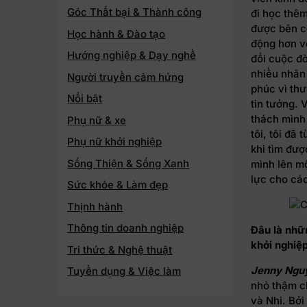
Góc Thất bại & Thành công
đi học thêm
được bên co
Học hành & Đào tạo
động hơn về
Hướng nghiệp & Dạy nghề
đổi cuộc đờ
nhiều nhân
Người truyền cảm hứng
phúc vì th
Nổi bật
tin tưởng. 
thách mình 
Phụ nữ & xe
tôi, tôi đã
Phụ nữ khởi nghiệp
khi tìm đượ
Sống Thiện & Sống Xanh
mình lên m
lực cho các
Sức khỏe & Làm đẹp
Thịnh hành
Thông tin doanh nghiệp
Đâu là nhữ
khởi nghiệp
Tri thức & Nghệ thuật
Jenny Ngu
Tuyển dụng & Việc làm
nhỏ thậm c
và Nhi. Bởi