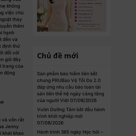
a mẹ không
ng việc chủ
 ngoặt thay
, tuyển thêm
ôi hạnh
t đến và
t định thử
i đối với
Chủ đề mới
ên giờ đây
i trang của
ồn động
Sản phẩm bảo hiểm liên kết
chung PRUBảo Vệ Tối Đa 2.0
đáp ứng nhu cầu bảo toàn tài
sản liên thế hệ ngày càng tăng
của người Việt
07/08/2026
ào
Vườn Dưỡng Tâm bắt đầu hành
trình khởi nghiệp mới
 và vốn rất
07/08/2026
của Jenny
Hành trình 365 ngày Học hỏi –
ỗi khát khao