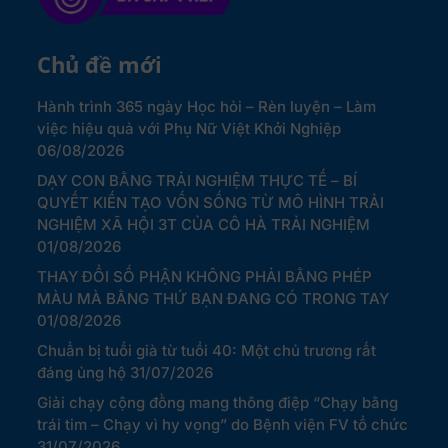
Chủ đề mới
Hành trình 365 ngày Học hỏi – Rèn luyện – Làm
việc hiệu quả với Phụ Nữ Việt Khởi Nghiệp
06/08/2026
DẠY CON BẰNG TRẢI NGHIỆM THỰC TẾ – BÍ
QUYẾT KIẾN TẠO VỐN SỐNG TỪ MÔ HÌNH TRẢI
NGHIỆM XÃ HỘI 3T CỦA CÔ HÀ TRẢI NGHIỆM
01/08/2026
THAY ĐỔI SỐ PHẬN KHÔNG PHẢI BẰNG PHÉP
MÀU MÀ BẰNG THỨ BẠN ĐANG CÓ TRONG TAY
01/08/2026
Chuẩn bị tuổi già từ tuổi 40: Một chủ trương rất
đáng ủng hộ
31/07/2026
Giải chạy cộng đồng mang thông điệp “Chạy bằng
trái tim – Chạy vì hy vọng” do Bệnh viện FV tổ chức
31/07/2026