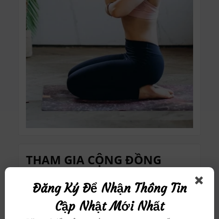
THAM GIA CỘNG ĐỒNG
Đăng Ký Để Nhận Thông Tin
Sign in to Your Account
Cập Nhật Mới Nhất