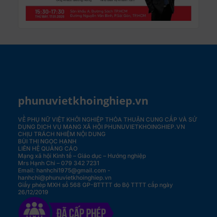
phunuvietkhoinghiep.vn
VỀ PHỤ NỮ VIỆT KHỞI NGHIỆP
THỎA THUẬN CUNG CẤP VÀ SỬ
DỤNG DỊCH VỤ MẠNG XÃ HỘI PHUNUVIETKHOINGHIEP.VN
CHỊU TRÁCH NHIỆM NỘI DUNG
BÙI THỊ NGỌC HẠNH
LIÊN HỆ QUẢNG CÁO
Mạng xã hội Kinh tế – Giáo dục – Hướng nghiệp
Mrs Hạnh Chi – 079 342 7231
Email: hanhchi1975@gmail.com -
hanhchi@phunuvietkhoinghiep.vn
Giấy phép MXH số 568 GP-BTTTT do Bộ TTTT cấp ngày
26/12/2019