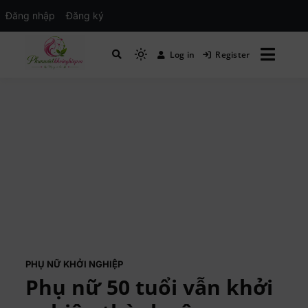
Đăng nhập
Đăng ký
Log in
Register
Mạng xã hội Kinh tế – Giáo dục – Hướng
MXH PHỤ NỮ VIỆT
nghiệp
PHỤ NỮ KHỞI NGHIỆP
Phụ nữ 50 tuổi vẫn khởi