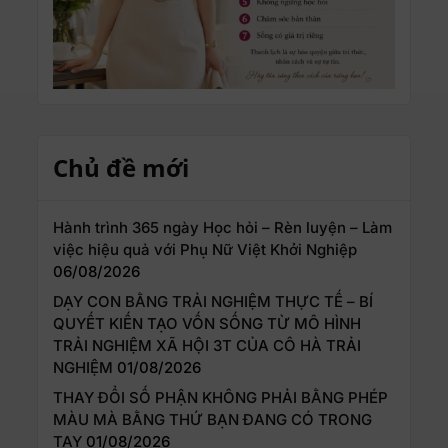
Chủ đề mới
Hành trình 365 ngày Học hỏi – Rèn luyện – Làm
việc hiệu quả với Phụ Nữ Việt Khởi Nghiệp
06/08/2026
DẠY CON BẰNG TRẢI NGHIỆM THỰC TẾ – BÍ
QUYẾT KIẾN TẠO VỐN SỐNG TỪ MÔ HÌNH
TRẢI NGHIỆM XÃ HỘI 3T CỦA CÔ HÀ TRẢI
NGHIỆM
01/08/2026
THAY ĐỔI SỐ PHẬN KHÔNG PHẢI BẰNG PHÉP
MÀU MÀ BẰNG THỨ BẠN ĐANG CÓ TRONG
TAY
01/08/2026