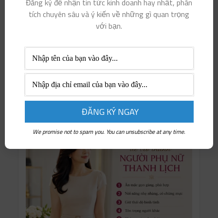
Đăng ký để nhận tin tức kinh doanh hay nhất, phân
face
tích chuyên sâu và ý kiến ​​về những gì quan trọng
với bạn.
visibility
|
Register
Lost your password?
We promise not to spam you. You can unsubscribe at any time.