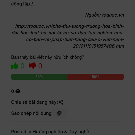
công lập./.
Nguồn: toquoc.vn
http://toquoc.vn/pho-thu-tuong-truong-hoa-binh-
dai-hoc-luat-ha-noi-la-co-so-dao-tao-nghien-cuu-
co-ban-ve-phap-luat-hang-dau-o-viet-nam-
20191110151957406.htm
Bạn thấy bài viết này hữu ích không?
0
0
50%
50%
0
Chia sẻ bài đăng này:
Sao chép nội dung
Posted in
Hướng nghiệp & Dạy nghề