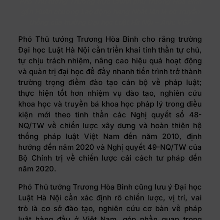
Phó Thủ tướng Thường trực Chính phủ Trương Hòa Bình
gắn Huân chương Lao động hạng Nhất lên lá cờ truyền
thống của trường Đại học Luật Hà Nội – Ảnh: VGP
Phó Thủ tướng Trương Hòa Bình cho rằng trường
Đại học Luật Hà Nội cần triển khai tinh thần tự chủ,
tự chịu trách nhiệm, nâng cao hiệu quả hoạt động
và quản trị đại học để đẩy nhanh tiến trình trở thành
trường trọng điểm đào tạo cán bộ về pháp luật;
thực hiện tốt hơn nhiệm vụ đào tạo, nghiên cứu
khoa học và truyền bá khoa học pháp lý trong điều
kiện mới theo tinh thần các Nghị quyết số 48-
NQ/TW về chiến lược xây dựng và hoàn thiện hệ
thống pháp luật Việt Nam đến năm 2010, định
hướng đến năm 2020 và Nghị quyết 49-NQ/TW của
Bộ Chính trị về chiến lược cải cách tư pháp đến
năm 2020.
Phó Thủ tướng Trương Hòa Bình cũng lưu ý Đại học
Luật Hà Nội cần xác định rõ chiến lược, vị trí, vai
trò là cơ sở đào tạo, nghiên cứu cơ bản về pháp
luật hàng đầu ở Việt Nam, góp phần quan trọng