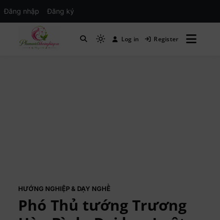
Đăng nhập
Đăng ký
Log in
Register
Mạng xã hội Kinh tế – Giáo dục – Hướng
MXH PHỤ NỮ VIỆT
nghiệp
HƯỚNG NGHIỆP & DẠY NGHỀ
Phó Thủ tướng Trương