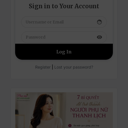
Sign in to Your Account
face
visibility
|
Register
Lost your password?