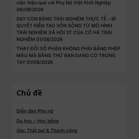
việc hiệu quả với Phụ Nữ Việt Khởi Nghiệp
06/08/2026
DẠY CON BẰNG TRẢI NGHIỆM THỰC TẾ – BÍ
QUYẾT KIẾN TẠO VỐN SỐNG TỪ MÔ HÌNH
TRẢI NGHIỆM XÃ HỘI 3T CỦA CÔ HÀ TRẢI
NGHIỆM
01/08/2026
THAY ĐỔI SỐ PHẬN KHÔNG PHẢI BẰNG PHÉP
MÀU MÀ BẰNG THỨ BẠN ĐANG CÓ TRONG
TAY
01/08/2026
Chủ đề
Diễn đàn Phụ nữ
Du học – Học bổng
Góc Thất bại & Thành công