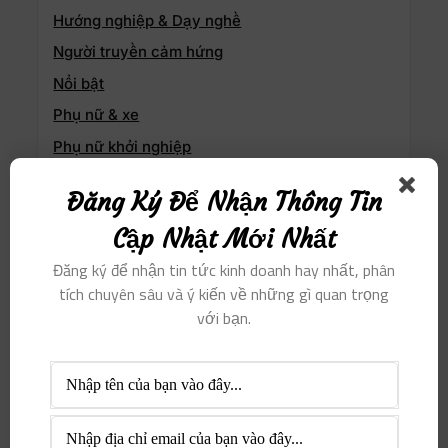
Hướng nghiệp & Dạy nghề
Người truyền cảm hứng
Nổi bật
Phụ nữ & xe
Phụ nữ khởi nghiệp
Sống Thiện & Sống Xanh
Đăng Ký Để Nhận Thông Tin
Sức khỏe & Làm đẹp
Cập Nhật Mới Nhất
Thịnh hành
Đăng ký để nhận tin tức kinh doanh hay nhất, phân
Thông tin doanh nghiệp
tích chuyên sâu và ý kiến ​​về những gì quan trọng
Tri thức & Nghệ thuật
với bạn.
Tuyển dụng & Việc làm