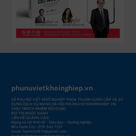
phunuvietkhoinghiep.vn
VỀ PHỤ NỮ VIỆT KHỞI NGHIỆP
THỎA THUẬN CUNG CẤP VÀ SỬ
DỤNG DỊCH VỤ MẠNG XÃ HỘI PHUNUVIETKHOINGHIEP.VN
CHỊU TRÁCH NHIỆM NỘI DUNG
BÙI THỊ NGỌC HẠNH
LIÊN HỆ QUẢNG CÁO
Mạng xã hội Kinh tế – Giáo dục – Hướng nghiệp
Mrs Hạnh Chi – 079 342 7231
Email: hanhchi1975@gmail.com -
hanhchi@phunuvietkhoinghiep.vn