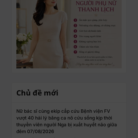
Chủ đề mới
Nữ bác sĩ cùng ekip cấp cứu Bệnh viện FV
vượt 40 hải lý bằng ca nô cứu sống kịp thời
thuyền viên người Nga bị xuất huyết não giữa
đêm
07/08/2026