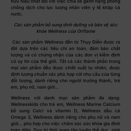
hữu hiệu nhất đối với việc chia sẻ gánh nặng phòng
chống dịch cho lực lượng nhân viên y tế khắp cả
nước.
Các sản phẩm bổ sung dinh dưỡng và bảo vệ sức
khỏe Wellness của Oriflame
Các sản phẩm Wellness đến từ Thụy Điển được ra
đời dựa trên các tiêu chí an toàn, đảm bảo chất
lượng và có chứng nhận của các đơn vị kiểm định
có uy tín của thế giới. Tất cả các thành phần trong
mọi sản phẩm đều được chiết xuất tự nhiên, được
định lượng chuẩn xác phù hợp với nhu cầu của từng
đối tượng, dành riêng cho người trưởng thành, trẻ
em, phụ nữ, nam giới…
Wellness với danh mục sản phẩm đa dạng:
Wellnesskids cho trẻ em, Wellness Marine Calcium
bổ sung Calci và vitamin D, Wellness dầu cá
Omega 3, Wellness dành riêng cho phụ nữ và nam
giới… phù hợp cho việc chăm sóc sức khỏe gia đình
toàn diện. Duy trì thói quen tập luyện thể dục, sinh