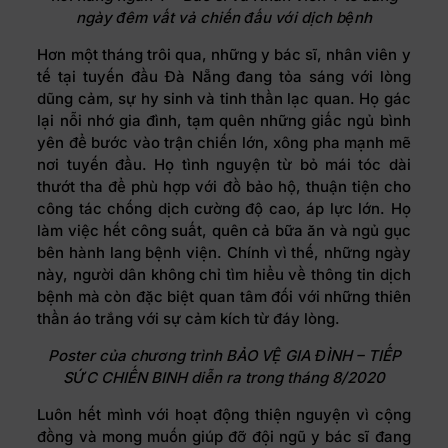
ngày đêm vất vả chiến đấu với dịch bệnh
Hơn một tháng trôi qua, những y bác sĩ, nhân viên y
tế tại tuyến đầu Đà Nẵng đang tỏa sáng với lòng
dũng cảm, sự hy sinh và tinh thần lạc quan. Họ gác
lại nỗi nhớ gia đình, tạm quên những giấc ngủ bình
yên để bước vào trận chiến lớn, xông pha mạnh mẽ
nơi tuyến đầu. Họ tình nguyện từ bỏ mái tóc dài
thướt tha để phù hợp với đồ bảo hộ, thuận tiện cho
công tác chống dịch cường độ cao, áp lực lớn. Họ
làm việc hết công suất, quên cả bữa ăn và ngủ gục
bên hành lang bệnh viện. Chính vì thế, những ngày
này, người dân không chỉ tìm hiểu về thông tin dịch
bệnh mà còn đặc biệt quan tâm đối với những thiên
thần áo trắng với sự cảm kích từ đáy lòng.
Poster của chương trình BẢO VỆ GIA ĐÌNH – TIẾP
SỨC CHIẾN BINH diễn ra trong tháng 8/2020
Luôn hết mình với hoạt động thiện nguyện vì cộng
đồng và mong muốn giúp đỡ đội ngũ y bác sĩ đang