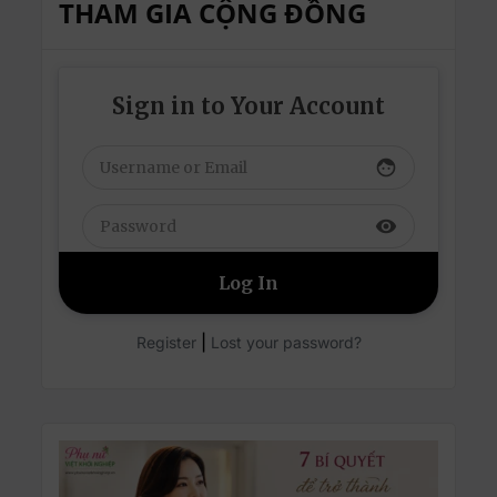
THAM GIA CỘNG ĐỒNG
Sign in to Your Account
face
visibility
|
Register
Lost your password?