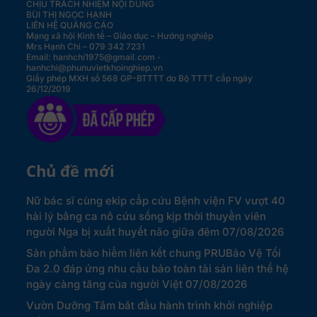
CHỊU TRÁCH NHIỆM NỘI DUNG
BÙI THỊ NGỌC HẠNH
LIÊN HỆ QUẢNG CÁO
Mạng xã hội Kinh tế – Giáo dục – Hướng nghiệp
Mrs Hạnh Chi – 079 342 7231
Email: hanhchi1975@gmail.com -
hanhchi@phunuvietkhoinghiep.vn
Giấy phép MXH số 568 GP-BTTTT do Bộ TTTT cấp ngày
26/12/2019
Chủ đề mới
Nữ bác sĩ cùng ekip cấp cứu Bệnh viện FV vượt 40
hải lý bằng ca nô cứu sống kịp thời thuyền viên
người Nga bị xuất huyết não giữa đêm
07/08/2026
Sản phẩm bảo hiểm liên kết chung PRUBảo Vệ Tối
Đa 2.0 đáp ứng nhu cầu bảo toàn tài sản liên thế hệ
ngày càng tăng của người Việt
07/08/2026
Vườn Dưỡng Tâm bắt đầu hành trình khởi nghiệp