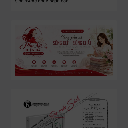
sinh ‘Bước nhảy ngàn cân’