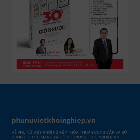
phunuvietkhoinghiep.vn
VỀ PHỤ NỮ VIỆT KHỞI NGHIỆP
THỎA THUẬN CUNG CẤP VÀ SỬ
DỤNG DỊCH VỤ MẠNG XÃ HỘI PHUNUVIETKHOINGHIEP.VN