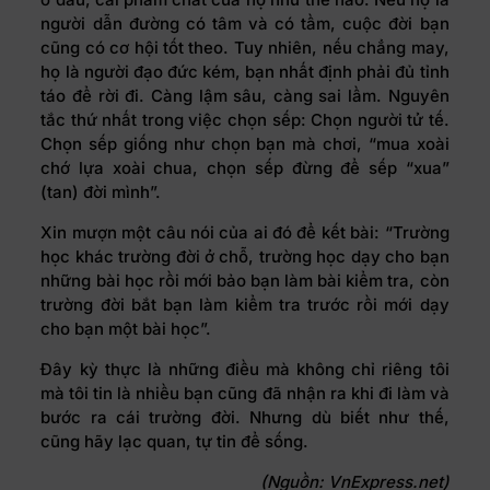
người dẫn đường có tâm và có tầm, cuộc đời bạn
cũng có cơ hội tốt theo. Tuy nhiên, nếu chẳng may,
họ là người đạo đức kém, bạn nhất định phải đủ tỉnh
táo để rời đi. Càng lậm sâu, càng sai lầm. Nguyên
tắc thứ nhất trong việc chọn sếp: Chọn người tử tế.
Chọn sếp giống như chọn bạn mà chơi, “mua xoài
chớ lựa xoài chua, chọn sếp đừng để sếp “xua”
(tan) đời mình”.
Xin mượn một câu nói của ai đó để kết bài: “Trường
học khác trường đời ở chỗ, trường học dạy cho bạn
những bài học rồi mới bảo bạn làm bài kiểm tra, còn
trường đời bắt bạn làm kiểm tra trước rồi mới dạy
cho bạn một bài học”.
Đây kỳ thực là những điều mà không chỉ riêng tôi
mà tôi tin là nhiều bạn cũng đã nhận ra khi đi làm và
bước ra cái trường đời. Nhưng dù biết như thế,
cũng hãy lạc quan, tự tin để sống.
(Nguồn: VnExpress.net)