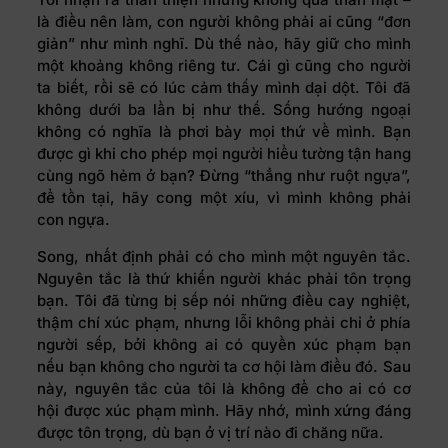
là điều nên làm, con người không phải ai cũng “đơn
giản” như mình nghĩ. Dù thế nào, hãy giữ cho mình
một khoảng không riêng tư. Cái gì cũng cho người
ta biết, rồi sẽ có lúc cảm thấy mình dại dột. Tôi đã
không dưới ba lần bị như thế. Sống hướng ngoại
không có nghĩa là phơi bày mọi thứ về mình. Bạn
được gì khi cho phép mọi người hiểu tường tận hang
cùng ngõ hẻm ở bạn? Đừng “thẳng như ruột ngựa”,
để tồn tại, hãy cong một xíu, vì mình không phải
con ngựa.
Song, nhất định phải có cho mình một nguyên tắc.
Nguyên tắc là thứ khiến người khác phải tôn trọng
bạn. Tôi đã từng bị sếp nói những điều cay nghiệt,
thậm chí xúc phạm, nhưng lỗi không phải chỉ ở phía
người sếp, bởi không ai có quyền xúc phạm bạn
nếu bạn không cho người ta cơ hội làm điều đó. Sau
này, nguyên tắc của tôi là không để cho ai có cơ
hội được xúc phạm mình. Hãy nhớ, mình xứng đáng
được tôn trọng, dù bạn ở vị trí nào đi chăng nữa.