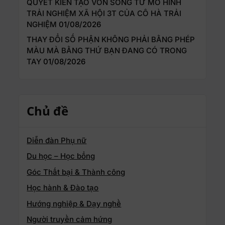
QUYẾT KIẾN TẠO VỐN SỐNG TỪ MÔ HÌNH
TRẢI NGHIỆM XÃ HỘI 3T CỦA CÔ HÀ TRẢI
NGHIỆM
01/08/2026
THAY ĐỔI SỐ PHẬN KHÔNG PHẢI BẰNG PHÉP
MÀU MÀ BẰNG THỨ BẠN ĐANG CÓ TRONG
TAY
01/08/2026
Chủ đề
Diễn đàn Phụ nữ
Du học – Học bổng
Góc Thất bại & Thành công
Học hành & Đào tạo
Hướng nghiệp & Dạy nghề
Người truyền cảm hứng