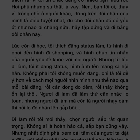
Hơi phũ nhưng sự thật là vậy. Nên, bạn tôi ơi, thay
vì trông chờ ở người khác, đứng trên đôi chân của
mình là điều tuyệt nhất, dù cho đôi chân đó có yếu
ớt như nào đi chăng nữa, hãy tập đứng và đi bằng
đôi chân này.
Lúc còn đi học, tôi thích đăng status lắm, từ hình đi
chơi đến hình đi shopping, và hình chụp tin nhắn
của người yêu để khoe với mọi người. Nhưng từ lúc
đi làm, tôi ít đăng status, hình ảnh lên mạng xã hội
hẳn. Không phải tôi không muốn đăng, chỉ là tôi để
ý hơn về cách mọi người nhìn mình như thế nào qua
mỗi bài đăng, rồi cân đong đo đếm, rồi thấy không
ổn lại thôi. Người đi làm đã lắm thứ cân nhắc lo
toan, nhưng người đi làm mà còn là người nhạy cảm
thì nỗi lo đó nhân lên gấp bội…
Đi làm rồi tôi mới thấy, chọn người sếp rất quan
trọng. Không ai là hoàn hảo cả, sếp bạn cũng vậy.
Nhưng nhất định phải xem cái tâm của người ta đặt
ở đâu, cái phẩm chất của họ như thế nào. Nếu họ là