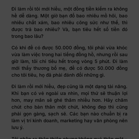
Đi làm rồi tôi mới hiểu, một đồng tiền kiếm ra không
hề dễ dàng. Một giờ bạn đổ bao nhiêu mồ hôi, bao
nhiêu chất xám, bao nhiêu công sức như thế, thì
được trả bao nhiêu? Và, bạn tiêu hết số tiền đó
trong bao lâu?
Có khi để có được 50.000 đồng, tôi phải vừa khóc
vừa làm việc trong hai tiếng đồng hồ, nhưng rồi sau
giờ làm, tôi chỉ tiêu hết trong vòng 5 phút. Đi làm
mới thấy thương bố mẹ, để có được 50.000 đồng
cho tôi tiêu, họ đã phải đánh đổi những gì.
Đi làm rồi mới hiểu, đẹp cũng là một dạng tài năng.
Khi bạn có vẻ ngoài ưa nhìn, mọi thứ sẽ thuận lợi
hơn, may mắn sẽ ghé thăm nhiều hơn. Hãy chăm
chút cho bản thân một chút, không đẹp thì cũng
phải gọn gàng, sạch sẽ. Các bạn nào chuẩn bị ra
làm vị trí kinh doanh, marketing hay văn phòng nên
lưu ý.
Tôi nhận ra thân thiện nhưng không quá thân mật –