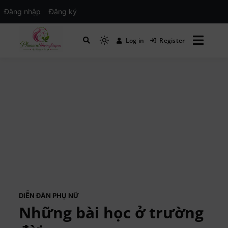
Đăng nhập
Đăng ký
Log in
Register
Mạng xã hội Kinh tế – Giáo dục – Hướng
MXH PHỤ NỮ VIỆT
nghiệp
DIỄN ĐÀN PHỤ NỮ
Những bài học ở trường