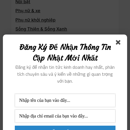
Nổi bật
Phụ nữ & xe
Phụ nữ khởi nghiệp
Sống Thiện & Sống Xanh
Sức khỏe & Làm đẹp
Đăng Ký Để Nhận Thông Tin
Thịnh hành
Cập Nhật Mới Nhất
Thông tin doanh nghiệp
Tri thức & Nghệ thuật
Đăng ký để nhận tin tức kinh doanh hay nhất, phân
tích chuyên sâu và ý kiến ​​về những gì quan trọng
Tuyển dụng & Việc làm
với bạn.