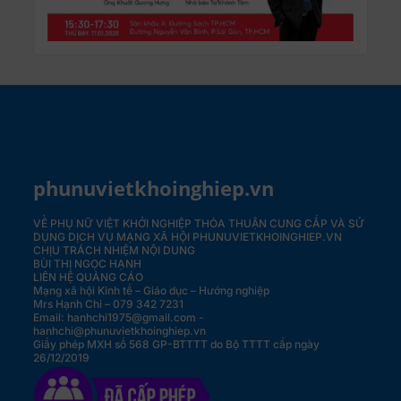
phunuvietkhoinghiep.vn
VỀ PHỤ NỮ VIỆT KHỞI NGHIỆP
THỎA THUẬN CUNG CẤP VÀ SỬ
DỤNG DỊCH VỤ MẠNG XÃ HỘI PHUNUVIETKHOINGHIEP.VN
CHỊU TRÁCH NHIỆM NỘI DUNG
BÙI THỊ NGỌC HẠNH
LIÊN HỆ QUẢNG CÁO
Mạng xã hội Kinh tế – Giáo dục – Hướng nghiệp
Mrs Hạnh Chi – 079 342 7231
Email: hanhchi1975@gmail.com -
hanhchi@phunuvietkhoinghiep.vn
Giấy phép MXH số 568 GP-BTTTT do Bộ TTTT cấp ngày
26/12/2019