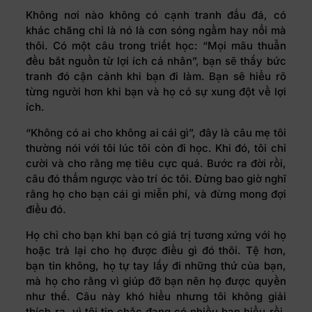
Không nơi nào không có cạnh tranh đấu đá, có
khác chăng chỉ là nó là cơn sóng ngầm hay nổi mà
thôi. Có một câu trong triết học: “Mọi mâu thuẫn
đều bắt nguồn từ lợi ích cá nhân”, bạn sẽ thấy bức
tranh đó cận cảnh khi bạn đi làm. Bạn sẽ hiểu rõ
từng người hơn khi bạn và họ có sự xung đột về lợi
ích.
“Không có ai cho không ai cái gì”, đây là câu mẹ tôi
thường nói với tôi lúc tôi còn đi học. Khi đó, tôi chỉ
cười và cho rằng mẹ tiêu cực quá. Bước ra đời rồi,
câu đó thấm ngược vào trí óc tôi. Đừng bao giờ nghĩ
rằng họ cho bạn cái gì miễn phí, và đừng mong đợi
điều đó.
Họ chỉ cho bạn khi bạn có giá trị tương xứng với họ
hoặc trả lại cho họ được điều gì đó thôi. Tệ hơn,
bạn tin không, họ tự tay lấy đi những thứ của bạn,
mà họ cho rằng vì giúp đỡ bạn nên họ được quyền
như thế. Câu này khó hiểu nhưng tôi không giải
thích ra, vì tôi tin chắc đang có nhiều bạn hiểu rồi.