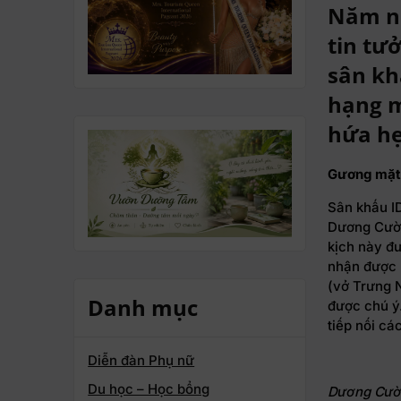
Năm na
tin tư
sân kh
hạng m
hứa hẹ
Gương mặt 
Sân khấu I
Dương Cườn
kịch này đư
nhận được n
(vở Trưng 
Danh mục
được chú ý
tiếp nối cá
Diễn đàn Phụ nữ
Du học – Học bổng
Dương Cườ