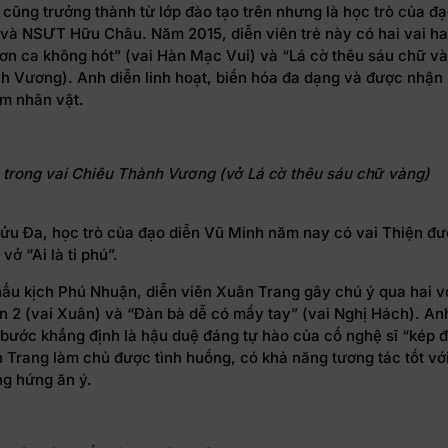
cũng trưởng thành từ lớp đào tạo trên nhưng là học trò của đạ
và NSƯT Hữu Châu. Năm 2015, diễn viên trẻ này có hai vai hai
ơn ca không hót” (vai Hàn Mạc Vui) và “Lá cờ thêu sáu chữ và
 Vương). Anh diễn linh hoạt, biến hóa đa dạng và được nhận xé
ậm nhân vật.
trong vai Chiêu Thành Vương (vở Lá cờ thêu sáu chữ vàng)
Bửu Đa, học trò của đạo diễn Vũ Minh năm nay có vai Thiện đư
vở “Ai là tỉ phú”.
hấu kịch Phú Nhuận, diễn viên Xuân Trang gây chú ý qua hai v
n 2 (vai Xuân) và “Đàn bà dễ có mấy tay” (vai Nghị Hách). Anh
 bước khẳng định là hậu duệ đáng tự hào của cố nghệ sĩ “kép 
 Trang làm chủ được tình huống, có khả năng tương tác tốt vớ
ng hứng ăn ý.