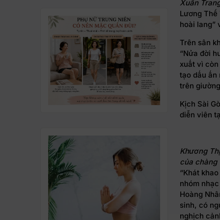
Xuân Trang
Lương Thế 
hoài lang” 
Trên sân k
“Nửa đời hư
xuất vì còn
tạo dấu ấn 
trên giường
Kịch Sài Gò
diễn viên t
Khương Thị
của chàng
“Khát khao
nhóm nhạc 
Hoàng Nhân
sinh, có ng
nghịch cảnh