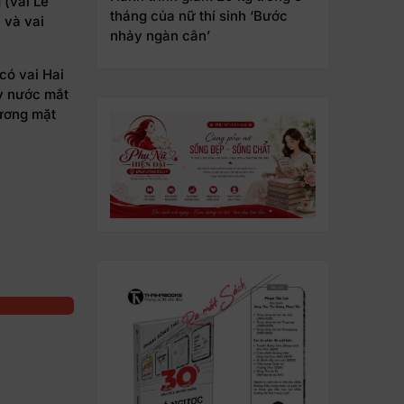
 (vai Lê
tháng của nữ thí sinh ‘Bước
 và vai
nhảy ngàn cân’
có vai Hai
ấy nước mắt
gương mặt