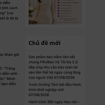
o diễn
 tính cách
ng” (vai
t là lột tả
Chủ đề mới
ợc khán giả
Sản phẩm bảo hiểm liên kết
chung PRUBảo Vệ Tối Đa 2.0
đáp ứng nhu cầu bảo toàn tài
ở: “Trăng
sản liên thế hệ ngày càng tăng
 diễn sinh
của người Việt
07/08/2026
độc” Minh
i bạn diễn
Vườn Dưỡng Tâm bắt đầu hành
trình khởi nghiệp mới
07/08/2026
Hành trình 365 ngày Học hỏi –