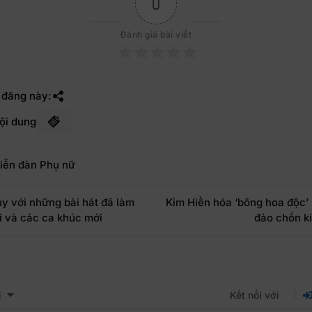
0
Đánh giá bài viết
 đăng này:
ội dung
iễn đàn Phụ nữ
y với những bài hát đã làm
Kim Hiền hóa ‘bông hoa độc’
i và các ca khúc mới
đảo chốn k
i
Kết nối với