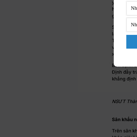
yểm trợ hết
Nhuận cũng
giả bằng cá
Sân khấu N
là Ba Mến t
Trực có va
vuông”. Cả
xúc cho kh
Bên cạnh đ
Định đầy tr
khẳng định
NSƯT Thành
Sân khấu n
Trên sân k