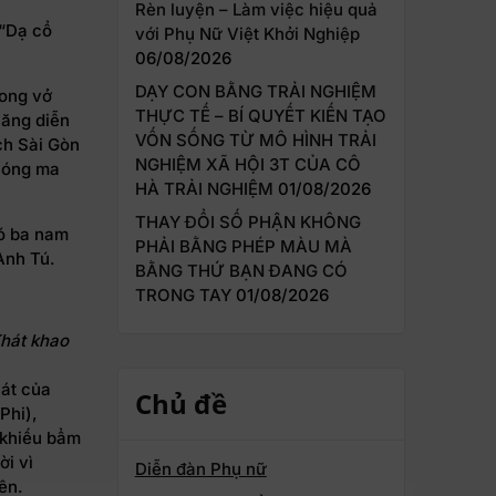
Rèn luyện – Làm việc hiệu quả
 “Dạ cổ
với Phụ Nữ Việt Khởi Nghiệp
06/08/2026
DẠY CON BẰNG TRẢI NGHIỆM
rong vở
THỰC TẾ – BÍ QUYẾT KIẾN TẠO
năng diễn
VỐN SỐNG TỪ MÔ HÌNH TRẢI
ch Sài Gòn
NGHIỆM XÃ HỘI 3T CỦA CÔ
“Bóng ma
HÀ TRẢI NGHIỆM
01/08/2026
THAY ĐỔI SỐ PHẬN KHÔNG
đó ba nam
PHẢI BẰNG PHÉP MÀU MÀ
Anh Tú.
BẰNG THỨ BẠN ĐANG CÓ
TRONG TAY
01/08/2026
Khát khao
hát của
Chủ đề
Phi),
 khiếu bẩm
ời vì
Diễn đàn Phụ nữ
ên.