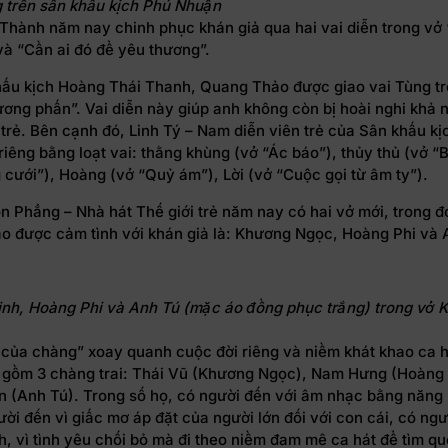
 trên sân khấu kịch Phú Nhuận
Thành năm nay chinh phục khán giả qua hai vai diễn trong vở
và “Cần ai đó để yêu thương”.
hấu kịch Hoàng Thái Thanh, Quang Thảo được giao vai Tùng t
ơng phấn”. Vai diễn này giúp anh không còn bị hoài nghi khả 
 trẻ. Bên cạnh đó, Linh Tý – Nam diễn viên trẻ của Sân khấu kị
riêng bằng loạt vai: thằng khùng (vở “Ác báo”), thủy thủ (vở 
 cưới”), Hoàng (vở “Quỷ ám”), Lời (vở “Cuộc gọi từ âm ty”).
n Phẳng – Nhà hát Thế giới trẻ năm nay có hai vở mới, trong 
ạo được cảm tình với khán giả là: Khương Ngọc, Hoàng Phi và 
nh, Hoàng Phi và Anh Tú (mặc áo đồng phục trắng) trong vở 
 của chàng” xoay quanh cuộc đời riêng và niềm khát khao ca 
gồm 3 chàng trai: Thái Vũ (Khương Ngọc), Nam Hưng (Hoàng 
 (Anh Tú). Trong số họ, có người đến với âm nhạc bằng năng
ười đến vì giấc mơ áp đặt của người lớn đối với con cái, có ngư
, vì tình yêu chối bỏ mà đi theo niềm đam mê ca hát để tìm qu