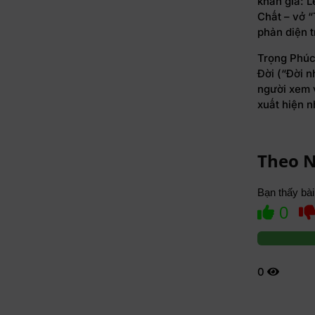
khán giả: L
Chất – vở “
phản diện t
Trọng Phúc 
Đời (“Đời n
người xem 
xuất hiện n
Theo 
Bạn thấy bài
0
0