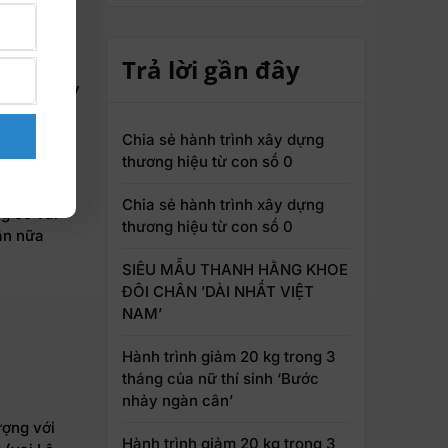
ịch Phú
cho khán
Trả lời gần đây
hai vai hay
 sĩ Chánh
 bàng
Chia sẻ hành trình xây dựng
g lại cảm
thương hiệu từ con số 0
Chia sẻ hành trình xây dựng
g có vai
thương hiệu từ con số 0
lần nữa
SIÊU MẪU THANH HẰNG KHOE
ĐÔI CHÂN ’DÀI NHẤT VIỆT
NAM’
Hành trình giảm 20 kg trong 3
tháng của nữ thí sinh ‘Bước
nhảy ngàn cân’
ượng với
Hành trình giảm 20 kg trong 3