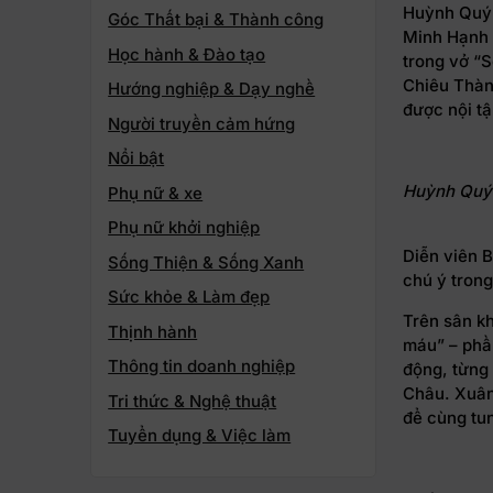
Huỳnh Quý 
Góc Thất bại & Thành công
Minh Hạnh 
Học hành & Đào tạo
trong vở “S
Chiêu Thành
Hướng nghiệp & Dạy nghề
được nội t
Người truyền cảm hứng
Nổi bật
Huỳnh Quý 
Phụ nữ & xe
Phụ nữ khởi nghiệp
Diễn viên 
Sống Thiện & Sống Xanh
chú ý trong 
Sức khỏe & Làm đẹp
Trên sân k
Thịnh hành
máu” – phầ
Thông tin doanh nghiệp
động, từng
Châu. Xuân
Tri thức & Nghệ thuật
để cùng tu
Tuyển dụng & Việc làm