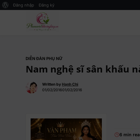
Đăng nhập
Đăng ký
Mạng xã hội Kinh tế – Giáo dục 
MXH PHỤ NỮ VIỆT
DIỄN ĐÀN PHỤ NỮ
Nam nghệ sĩ sân khấu n
Written by
Hạnh Chi
01/02/201601/02/2016
6 min re