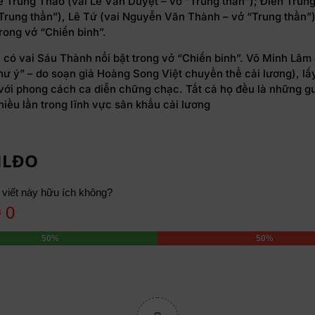
ê Trung Thảo (vai Lê Văn Duyệt – vở “Trung thần”); Điền Trung
Trung thần”), Lê Tứ (vai Nguyễn Văn Thành – vở “Trung thần”)
rong vở “Chiến binh”.
có vai Sáu Thành nổi bật trong vở “Chiến binh”. Võ Minh Lâm 
hư ý” – do soạn giả Hoàng Song Việt chuyển thể cải lương), l
với phong cách ca diễn chững chạc. Tất cả họ đều là những 
hiều lần trong lĩnh vực sân khấu cải lương
NLĐO
 viết này hữu ích không?
0
50%
50%