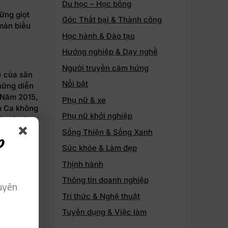
Du học – Học bổng
ững giọt
Góc Thất bại & Thành công
màn biểu
Học hành & Đào tạo
Hướng nghiệp & Dạy nghề
Người truyền cảm hứng
) của sân
Nổi bật
hững diễn
 Năm 2015,
Phụ nữ & xe
ơn Ca không
Phụ nữ khởi nghiệp
c lột tả
ễ nhận ra
Sống Thiện & Sống Xanh
p
Sức khỏe & Làm đẹp
Thịnh hành
húc”
Thông tin doanh nghiệp
uyên
Tri thức & Nghệ thuật
ạo diễn:
Tuyển dụng & Việc làm
ộc đáo và