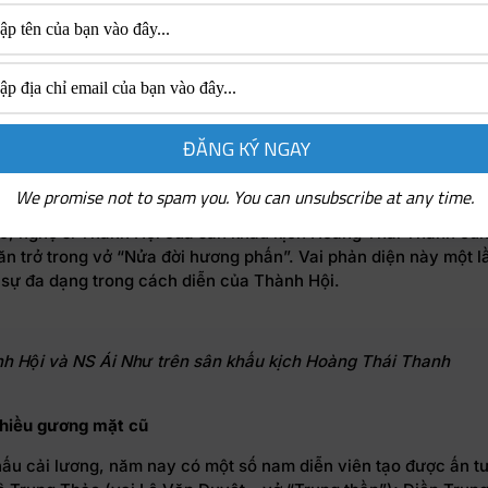
 mình cho dàn diễn viên trẻ. Nghệ sĩ Minh Nhí trên sân khấu k
 có vai Cu Hù (vở “Quả tim máu” phần 2) mang đến sự thú vị 
ch diễn rất bản lĩnh của mình.
hà hát kịch Sân khấu nhỏ TP HCM, nghệ sĩ Hữu Quốc cũng có 
rong vở “Tình lá diêu bông”, vai Sinh vở “Đêm vượn hú”. Nghệ
i thám tử Mạnh vở “Đêm vượn hú” và Đô đốc hải quân vở “Cây
 hai nghệ sĩ gạo cội này đều dạn dày kinh nghiệm, đủ sức man
án giả.
We promise not to spam you. You can unsubscribe at any time.
ó, nghệ sĩ Thành Hội của sân khấu kịch Hoàng Thái Thanh cũn
ăn trở trong vở “Nửa đời hương phấn”. Vai phản diện này một 
 sự đa dạng trong cách diễn của Thành Hội.
 Hội và NS Ái Như trên sân khấu kịch Hoàng Thái Thanh
hiều gương mặt cũ
hấu cải lương, năm nay có một số nam diễn viên tạo được ấn t