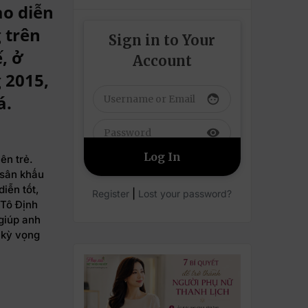
ạo diễn
g trên
Sign in to Your
, ở
Account
 2015,
á.
face
visibility
ên trẻ.
 sân khấu
iễn tốt,
|
Register
Lost your password?
 Tô Định
giúp anh
 kỳ vọng