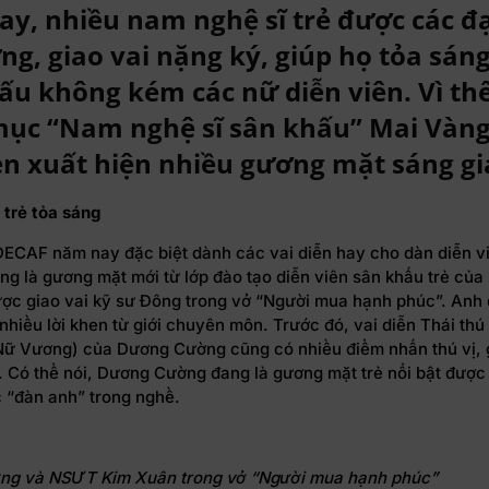
y, nhiều nam nghệ sĩ trẻ được các đ
ởng, giao vai nặng ký, giúp họ tỏa sán
ấu không kém các nữ diễn viên. Vì thế
ục “Nam nghệ sĩ sân khấu” Mai Vàng
n xuất hiện nhiều gương mặt sáng gi
trẻ tỏa sáng
DECAF năm nay đặc biệt dành các vai diễn hay cho dàn diễn vi
g là gương mặt mới từ lớp đào tạo diễn viên sân khấu trẻ của
ợc giao vai kỹ sư Đông trong vở “Người mua hạnh phúc”. Anh d
hiều lời khen từ giới chuyên môn. Trước đó, vai diễn Thái thú
Nữ Vương) của Dương Cường cũng có nhiều điểm nhấn thú vị, 
. Có thể nói, Dương Cường đang là gương mặt trẻ nổi bật được
c “đàn anh” trong nghề.
ng và NSƯT Kim Xuân trong vở “Người mua hạnh phúc”