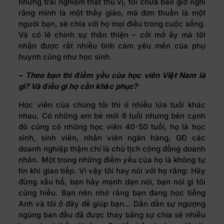
những trải nghiệm thật thú vị, tôi chưa bao giờ nghĩ
rằng mình là một thầy giáo, mà đơn thuần là một
người bạn, sẻ chia với họ mọi điều trong cuộc sống.
Và có lẽ chính sự thân thiện – cởi mở ấy mà tôi
nhận được rất nhiều tình cảm yêu mến của phụ
huynh cũng như học sinh.
– Theo bạn thì điểm yếu của học viên Việt Nam là
gì? Và điều gì họ cần khắc phục?
Học viên của chúng tôi thì ở nhiều lứa tuổi khác
nhau. Có những em bé mới 6 tuổi nhưng bên cạnh
đó cũng có những học viên 40-50 tuổi, họ là học
sinh, sinh viên, nhân viên ngân hàng, GĐ các
doanh nghiệp thậm chí là chủ tịch cộng đồng doanh
nhân. Một trong những điểm yếu của họ là không tự
tin khi giao tiếp. Vì vậy tôi hay nói với họ rằng: Hãy
đừng xấu hổ, bạn hãy mạnh dạn nói, bạn nói gì tôi
cũng hiểu. Bạn nên nhớ rằng bạn đang học tiếng
Anh và tôi ở đây để giúp bạn… Dần dần sự ngượng
ngùng ban đầu đã được thay bằng sự chia sẻ nhiều