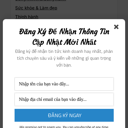
Sức khỏe & Làm đẹp
Thịnh hành
Thông tin doanh nghiệp
Đăng Ký Để Nhận Thông Tin
Tri thức & Nghệ thuật
Cập Nhật Mới Nhất
Tuyển dụng & Việc làm
Đăng ký để nhận tin tức kinh doanh hay nhất, phân
tích chuyên sâu và ý kiến ​​về những gì quan trọng
với bạn.
We promise not to spam you. You can unsubscribe at any time.