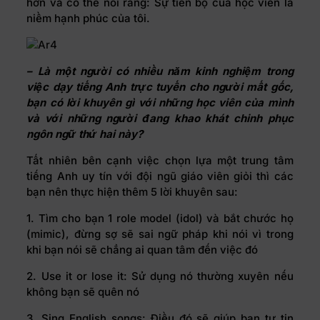
hơn và có thể nói rằng: Sự tiến bộ của học viên là
niềm hạnh phúc của tôi.
– Là một người có nhiều năm kinh nghiệm trong
việc dạy tiếng Anh trực tuyến cho người mất gốc,
bạn có lời khuyên gì với những học viên của mình
và với những người đang khao khát chinh phục
ngôn ngữ thứ hai này?
Tất nhiên bên cạnh việc chọn lựa một trung tâm
tiếng Anh uy tín với đội ngũ giáo viên giỏi thì các
bạn nên thực hiện thêm 5 lời khuyên sau:
1. Tìm cho bạn 1 role model (idol) và bắt chước họ
(mimic), đừng sợ sẽ sai ngữ pháp khi nói vì trong
khi bạn nói sẽ chẳng ai quan tâm đến việc đó
2. Use it or lose it: Sử dụng nó thường xuyên nếu
không bạn sẽ quên nó
3. Sing English songs: Điều đó sẽ giúp bạn tự tin