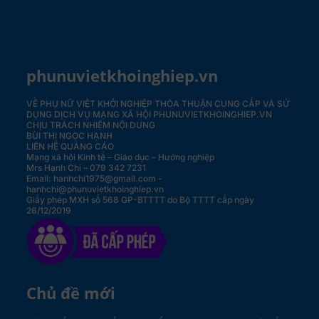
phunuvietkhoinghiep.vn
VỀ PHỤ NỮ VIỆT KHỞI NGHIỆP
THỎA THUẬN CUNG CẤP VÀ SỬ
DỤNG DỊCH VỤ MẠNG XÃ HỘI PHUNUVIETKHOINGHIEP.VN
CHỊU TRÁCH NHIỆM NỘI DUNG
BÙI THỊ NGỌC HẠNH
LIÊN HỆ QUẢNG CÁO
Mạng xã hội Kinh tế – Giáo dục – Hướng nghiệp
Mrs Hạnh Chi – 079 342 7231
Email: hanhchi1975@gmail.com -
hanhchi@phunuvietkhoinghiep.vn
Giấy phép MXH số 568 GP-BTTTT do Bộ TTTT cấp ngày
26/12/2019
Chủ đề mới