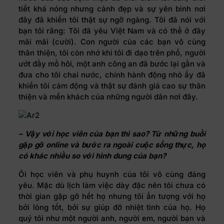
tiết khá nóng nhưng cảnh đẹp và sự yên bình nơi
đây đã khiến tôi thật sự ngỡ ngàng. Tôi đã nói với
bạn tôi rằng: Tôi đã yêu Việt Nam và có thể ở đây
mãi mãi (cười). Con người của các bạn vô cùng
thân thiện, tôi còn nhớ khi tôi đi dạo trên phố, người
ướt đầy mồ hôi, một anh công an đã bước lại gần và
đưa cho tôi chai nước, chính hành động nhỏ ấy đã
khiến tôi cảm động và thật sự đánh giá cao sự thân
thiện và mến khách của những người dân nơi đây.
– Vậy với học viên của bạn thì sao? Từ những buổi
gặp gỡ online và bước ra ngoài cuộc sống thực, họ
có khác nhiều so với hình dung của bạn?
Ôi học viên và phụ huynh của tôi vô cùng đáng
yêu. Mặc dù lịch làm việc dày đặc nên tôi chưa có
thời gian gặp gỡ hết họ nhưng tôi ấn tượng với họ
bởi lòng tốt, bởi sự giúp đỡ nhiệt tình của họ. Họ
quý tôi như một người anh, người em, người bạn và