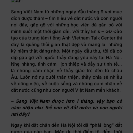
Sang Việt Nam từ những ngày đầu tháng 9 với mục
đích được thăm – tìm hiểu về đất nước và con người
nơi đây, gặp gỡ với những học viên đã gắn bó với
mình suốt một thời gian dài, với thầy Enis – GĐ Đào
tạo của trung tâm tiếng Anh Vietnam Talk Center thì
đây là quãng thời gian thật đẹp và mang lại những
kỷ niệm thật đáng nhớ. Một ngày đầu thu, tôi đã có
dịp gặp gỡ với người thầy đáng yêu này tại Hà Nội.
Nhẹ nhàng, tình cảm, lịch thiệp và đầy sự tinh tế…
là những cảm nhận về thầy giáo trẻ đến từ châu
Âu. Luôn nở nụ cười thân thiện, thầy chia sẻ nhiều
về công việc, về cuộc sống và những cảm nhận về
đất nước cũng như con người Việt Nam mến khách.
– Sang Việt Nam được hơn 1 tháng, vậy bạn có
cảm nhận như thế nào về đất nước và con người
nơi đây?
Ngay khi đặt chân đến Hà Nội tôi đã “phải lòng” đất
nước của các bạn. Mặc dù thời điểm tôi đến, thời