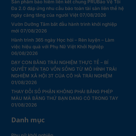
Sản phẩm bảo hiểm liên kết chung PRUBảo Vệ Tối
Đa 2.0 đáp ứng nhu cầu bảo toàn tài sản liên thế hệ
ngày càng tăng của người Việt
07/08/2026
Vườn Dưỡng Tâm bắt đầu hành trình khởi nghiệp
mới
07/08/2026
Hành trình 365 ngày Học hỏi – Rèn luyện – Làm
việc hiệu quả với Phụ Nữ Việt Khởi Nghiệp
06/08/2026
DẠY CON BẰNG TRẢI NGHIỆM THỰC TẾ – BÍ
QUYẾT KIẾN TẠO VỐN SỐNG TỪ MÔ HÌNH TRẢI
NGHIỆM XÃ HỘI 3T CỦA CÔ HÀ TRẢI NGHIỆM
01/08/2026
THAY ĐỔI SỐ PHẬN KHÔNG PHẢI BẰNG PHÉP
MÀU MÀ BẰNG THỨ BẠN ĐANG CÓ TRONG TAY
01/08/2026
Danh mục
Phụ nữ khởi nghiệp