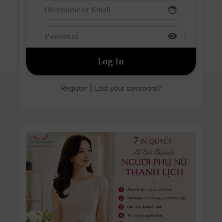
face
visibility
|
Register
Lost your password?