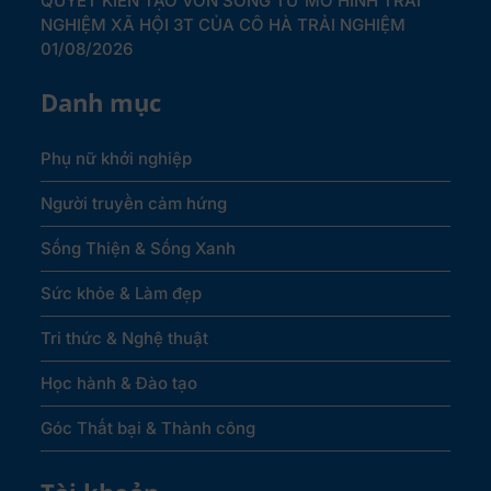
QUYẾT KIẾN TẠO VỐN SỐNG TỪ MÔ HÌNH TRẢI
NGHIỆM XÃ HỘI 3T CỦA CÔ HÀ TRẢI NGHIỆM
01/08/2026
Danh mục
Phụ nữ khởi nghiệp
Người truyền cảm hứng
Sống Thiện & Sống Xanh
Sức khỏe & Làm đẹp
Tri thức & Nghệ thuật
Học hành & Đào tạo
Góc Thất bại & Thành công