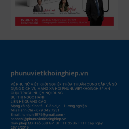
phunuvietkhoinghiep.vn
VỀ PHỤ NỮ VIỆT KHỞI NGHIỆP
THỎA THUẬN CUNG CẤP VÀ SỬ
DỤNG DỊCH VỤ MẠNG XÃ HỘI PHUNUVIETKHOINGHIEP.VN
CHỊU TRÁCH NHIỆM NỘI DUNG
BÙI THỊ NGỌC HẠNH
LIÊN HỆ QUẢNG CÁO
Mạng xã hội Kinh tế – Giáo dục – Hướng nghiệp
Mrs Hạnh Chi – 079 342 7231
Email: hanhchi1975@gmail.com -
hanhchi@phunuvietkhoinghiep.vn
Giấy phép MXH số 568 GP-BTTTT do Bộ TTTT cấp ngày
26/12/2019