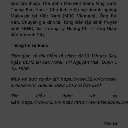
đào tạo thuộc The John Maxwell team; Ông Dato’
Theng Bee Han – Chủ tịch Hiệp hội doanh nghiệp
Malaysia tại Việt Nam (MBC Vietnam), Ông Bùi
Văn, Chuyên gia kinh tế, Tổng biên tập kênh truyền
hình FBNC, Bà Trương Lý Hoàng Phi – Tổng Giám
đốc Vintech City.
Thông tin sự kiện
:
Thời gian và địa điểm tổ chức: 8h30-13h thứ Sáu,
ngày 06/12 tại Rex Hotel, 141 Nguyễn Huệ, Quận 1,
Tp. HCM
Mua vé trực tuyến tại:
https://www.l2l.vn/choose-
a-ticket-vn/.
Hotline: 0912 521 276 (Ms Lan)
Tìm hiểu thêm về sự
kiện:
https://www.l2l.vn/
hoặc
https://www.facebook.com
Vân Lê