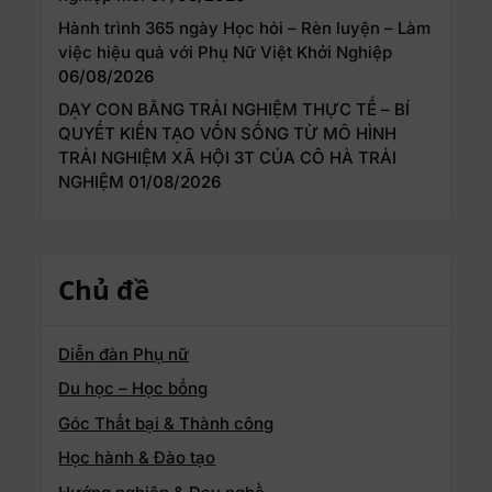
Hành trình 365 ngày Học hỏi – Rèn luyện – Làm
việc hiệu quả với Phụ Nữ Việt Khởi Nghiệp
06/08/2026
DẠY CON BẰNG TRẢI NGHIỆM THỰC TẾ – BÍ
QUYẾT KIẾN TẠO VỐN SỐNG TỪ MÔ HÌNH
TRẢI NGHIỆM XÃ HỘI 3T CỦA CÔ HÀ TRẢI
NGHIỆM
01/08/2026
Chủ đề
Diễn đàn Phụ nữ
Du học – Học bổng
Góc Thất bại & Thành công
Học hành & Đào tạo