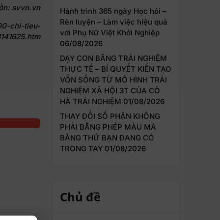
ồn: svvn.vn
Hành trình 365 ngày Học hỏi –
Rèn luyện – Làm việc hiệu quả
0-chi-tieu-
với Phụ Nữ Việt Khởi Nghiệp
3141625.htm
06/08/2026
DẠY CON BẰNG TRẢI NGHIỆM
THỰC TẾ – BÍ QUYẾT KIẾN TẠO
VỐN SỐNG TỪ MÔ HÌNH TRẢI
NGHIỆM XÃ HỘI 3T CỦA CÔ
HÀ TRẢI NGHIỆM
01/08/2026
THAY ĐỔI SỐ PHẬN KHÔNG
PHẢI BẰNG PHÉP MÀU MÀ
BẰNG THỨ BẠN ĐANG CÓ
TRONG TAY
01/08/2026
Chủ đề