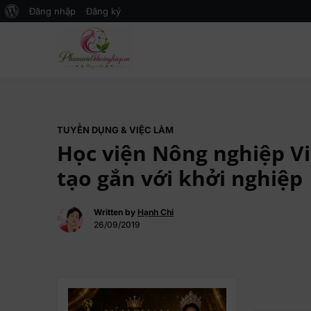
Đăng nhập
Đăng ký
Mạng xã hội Kinh tế – Giáo dục 
MXH PHỤ NỮ VIỆT
TUYỂN DỤNG & VIỆC LÀM
Học viện Nông nghiệp Vi
tạo gắn với khởi nghiệp
Written by
Hạnh Chi
26/09/2019