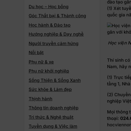
đào tạo gắn
Du học – Học bổng
(1) Xét tuy
quốc gia n
Góc Thất bại & Thành công
Học hành & Đào tạo
Hướng nghiệp & Dạy nghề
Học viện N
Người truyền cảm hứng
Nổi bật
Thí sinh c
Phụ nữ & xe
Nam, hãy n
Phụ nữ khởi nghiệp
(1) Trực ti
Sống Thiện & Sống Xanh
tầng 1, Nhà
Sức khỏe & Làm đẹp
(2) Chuyển
Thịnh hành
nghiệp Việt
Thông tin doanh nghiệp
Mọi thông t
Tri thức & Nghệ thuật
thoại:
024.
hocvienno
Tuyển dụng & Việc làm