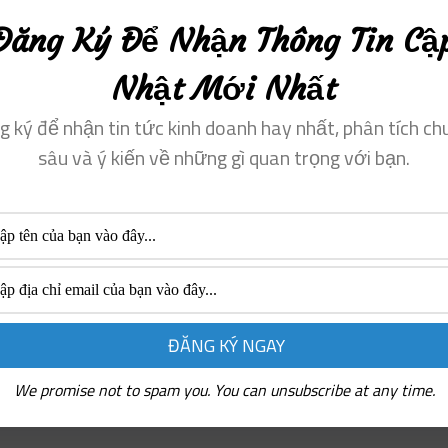
Đăng Ký Để Nhận Thông Tin Cậ
ơ hội học đại học vì đậu trường
1 triệu view YouTube được ba
ở Việt Nam, con số thật sẽ k
Nhật Mới Nhất
g ký để nhận tin tức kinh doanh hay nhất, phân tích ch
sâu và ý kiến ​​về những gì quan trọng với bạn.
We promise not to spam you. You can unsubscribe at any time.