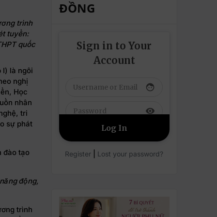
ĐỒNG
ơng trình
ét tuyển:
Sign in to Your
i THPT quốc
Account
I) là ngôi
theo nghị
face
iển, Học
guồn nhân
visibility
ghệ, tri
ào sự phát
|
Register
Lost your password?
 năng động,
ơng trình