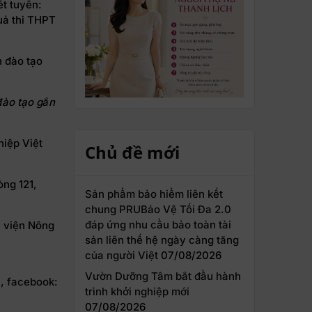
ét tuyển:
quả thi THPT
đào tạo gắn
hiệp Việt
Chủ đề mới
òng 121,
Sản phẩm bảo hiểm liên kết
chung PRUBảo Vệ Tối Đa 2.0
đáp ứng nhu cầu bảo toàn tài
c viện Nông
sản liên thế hệ ngày càng tăng
của người Việt
07/08/2026
Vườn Dưỡng Tâm bắt đầu hành
9
,
facebook:
trình khởi nghiệp mới
07/08/2026