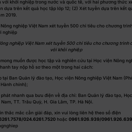
 với khởi nghiệp trong nước và quốc tế, với hai phương thức x
ển dựa trên kết quả học tập lớp 12; (2) Xét tuyển dựa trên kết 
ăm 2019.
ông nghiệp Việt Nam xét tuyển 500 chỉ tiêu cho chương trình 
với khởi nghiệp
ó mong muốn được học tập và nghiên cứu tại Học viện Nông ng
hanh tay nộp hồ sơ theo một trong hai cách:
ếp tại Ban Quản lý đào tạo, Học viện Nông nghiệp Việt Nam (Ph
 Hành chính);
 phát nhanh qua bưu điện về địa chỉ: Ban Quản lý đào tạo, Họ
 Nam, TT. Trâu Quỳ, H. Gia Lâm, TP. Hà Nội.
in thắc mắc cần giải đáp, xin vui lòng liên hệ theo số điện
6261.7578/024.6261.7520
hoặc
0961.926.939/0961.926.63
ngnghiep