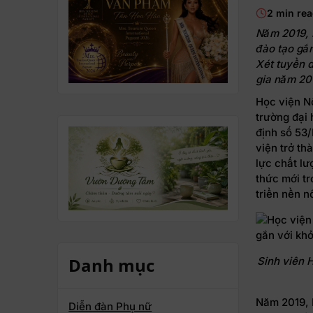
2 min re
Năm 2019, 
đào tạo gắn
Xét tuyển d
gia năm 20
Học viện Nô
trường đại 
định số 53
viện trở t
lực chất lư
thức mới tr
triển nền n
Danh mục
Sinh viên 
Năm 2019, 
Diễn đàn Phụ nữ