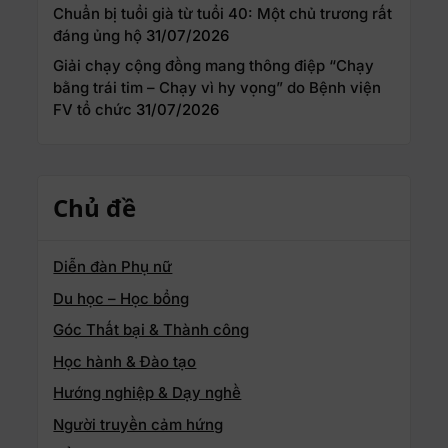
Chuẩn bị tuổi già từ tuổi 40: Một chủ trương rất
đáng ủng hộ
31/07/2026
Giải chạy cộng đồng mang thông điệp “Chạy
bằng trái tim – Chạy vì hy vọng” do Bệnh viện
FV tổ chức
31/07/2026
Chủ đề
Diễn đàn Phụ nữ
Du học – Học bổng
Góc Thất bại & Thành công
Học hành & Đào tạo
Hướng nghiệp & Dạy nghề
Người truyền cảm hứng