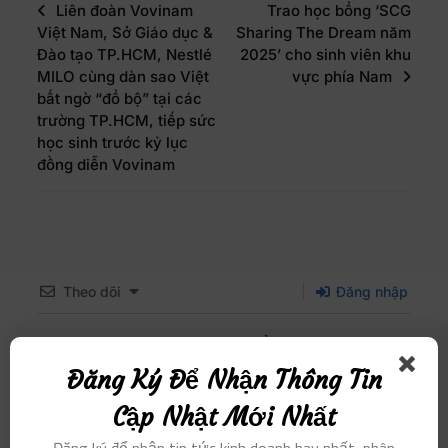
Liên đoàn Vovinam
Trao học bổng ‘SCG
Việt Nam, Sở Giáo dục &
Sharing The Dream năm
Đào tạo TP.HCM, Nestlé
2025’ cho sinh viên khu
MILO cùng dàn sao Việt
vực phía Nam
bất ngờ “đổ bộ” tại các
trường TP.HCM, tiếp sức
học sinh trước kỷ lục
đồng diễn Vovinam
Theo dõi
Đăng nhập
Xin hãy đăng nhập để bình luận
Đăng Ký Để Nhận Thông Tin
0
BÌNH LUẬN
Cập Nhật Mới Nhất