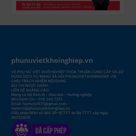
phunuvietkhoinghiep.vn
VỀ PHỤ NỮ VIỆT KHỞI NGHIỆP
THỎA THUẬN CUNG CẤP VÀ SỬ
DỤNG DỊCH VỤ MẠNG XÃ HỘI PHUNUVIETKHOINGHIEP.VN
CHỊU TRÁCH NHIỆM NỘI DUNG
BÙI THỊ NGỌC HẠNH
LIÊN HỆ QUẢNG CÁO
Mạng xã hội Kinh tế – Giáo dục – Hướng nghiệp
Mrs Hạnh Chi – 079 342 7231
Email: hanhchi1975@gmail.com -
hanhchi@phunuvietkhoinghiep.vn
Giấy phép MXH số 568 GP-BTTTT do Bộ TTTT cấp ngày
26/12/2019