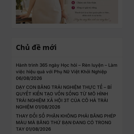
Chủ đề mới
Hành trình 365 ngày Học hỏi – Rèn luyện – Làm
việc hiệu quả với Phụ Nữ Việt Khởi Nghiệp
06/08/2026
DẠY CON BẰNG TRẢI NGHIỆM THỰC TẾ – BÍ
QUYẾT KIẾN TẠO VỐN SỐNG TỪ MÔ HÌNH
TRẢI NGHIỆM XÃ HỘI 3T CỦA CÔ HÀ TRẢI
NGHIỆM
01/08/2026
THAY ĐỔI SỐ PHẬN KHÔNG PHẢI BẰNG PHÉP
MÀU MÀ BẰNG THỨ BẠN ĐANG CÓ TRONG
TAY
01/08/2026