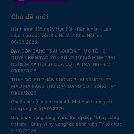
Chủ đề mới
Hành trình 365 ngày Học hỏi – Rèn luyện – Làm
việc hiệu quả với Phụ Nữ Việt Khởi Nghiệp
06/08/2026
DẠY CON BẰNG TRẢI NGHIỆM THỰC TẾ – BÍ
QUYẾT KIẾN TẠO VỐN SỐNG TỪ MÔ HÌNH TRẢI
NGHIỆM XÃ HỘI 3T CỦA CÔ HÀ TRẢI NGHIỆM
01/08/2026
THAY ĐỔI SỐ PHẬN KHÔNG PHẢI BẰNG PHÉP
MÀU MÀ BẰNG THỨ BẠN ĐANG CÓ TRONG TAY
01/08/2026
Chuẩn bị tuổi già từ tuổi 40: Một chủ trương rất
đáng ủng hộ
31/07/2026
Giải chạy cộng đồng mang thông điệp “Chạy bằng
trái tim – Chạy vì hy vọng” do Bệnh viện FV tổ chức
31/07/2026