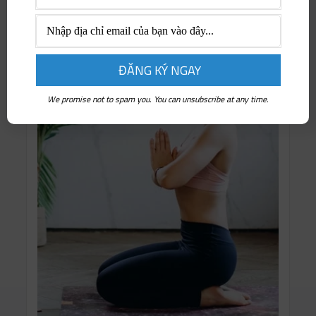
We promise not to spam you. You can unsubscribe at any time.