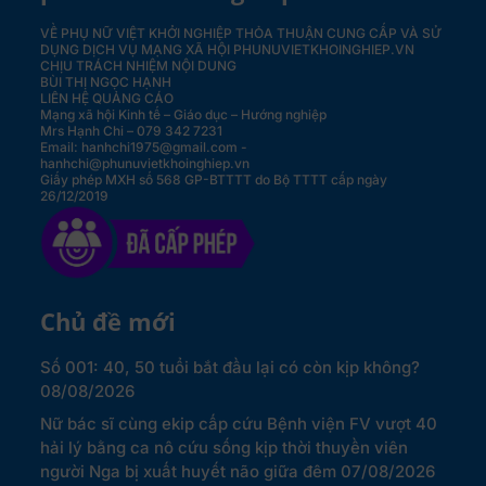
VỀ PHỤ NỮ VIỆT KHỞI NGHIỆP
THỎA THUẬN CUNG CẤP VÀ SỬ
DỤNG DỊCH VỤ MẠNG XÃ HỘI PHUNUVIETKHOINGHIEP.VN
CHỊU TRÁCH NHIỆM NỘI DUNG
BÙI THỊ NGỌC HẠNH
LIÊN HỆ QUẢNG CÁO
Mạng xã hội Kinh tế – Giáo dục – Hướng nghiệp
Mrs Hạnh Chi – 079 342 7231
Email: hanhchi1975@gmail.com -
hanhchi@phunuvietkhoinghiep.vn
Giấy phép MXH số 568 GP-BTTTT do Bộ TTTT cấp ngày
26/12/2019
Chủ đề mới
Số 001: 40, 50 tuổi bắt đầu lại có còn kịp không?
08/08/2026
Nữ bác sĩ cùng ekip cấp cứu Bệnh viện FV vượt 40
hải lý bằng ca nô cứu sống kịp thời thuyền viên
người Nga bị xuất huyết não giữa đêm
07/08/2026