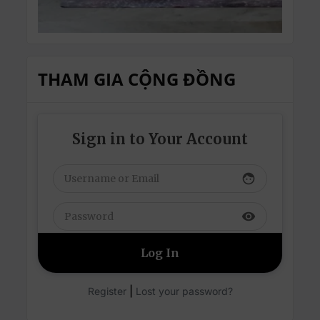
THAM GIA CỘNG ĐỒNG
Sign in to Your Account
face
visibility
|
Register
Lost your password?