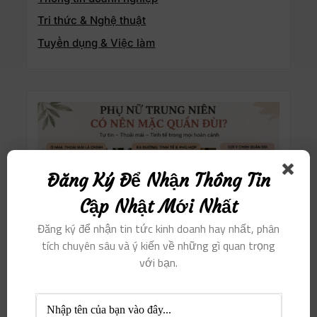
Tri thức & Nghệ thuật
Tuyển dụng & Việc làm
Đăng Ký Để Nhận Thông Tin
Cập Nhật Mới Nhất
Đăng ký để nhận tin tức kinh doanh hay nhất, phân
tích chuyên sâu và ý kiến ​​về những gì quan trọng
với bạn.