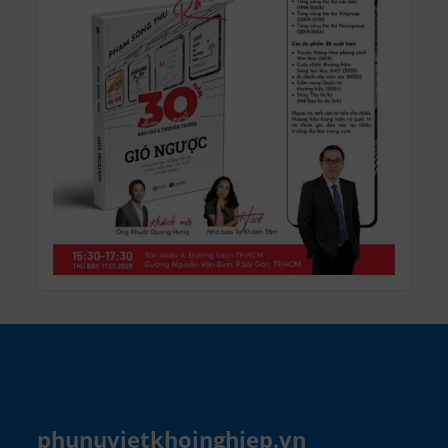
phunuvietkhoinghiep.vn