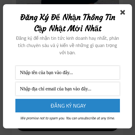
Đăng Ký Để Nhận Thông Tin
Cập Nhật Mới Nhất
Đăng ký để nhận tin tức kinh doanh hay nhất, phân
tích chuyên sâu và ý kiến ​​về những gì quan trọng
THAM GIA CỘNG ĐỒNG
với bạn.
Sign in to Your Account
face
visibility
We promise not to spam you. You can unsubscribe at any time.