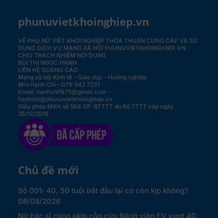
phunuvietkhoinghiep.vn
VỀ PHỤ NỮ VIỆT KHỞI NGHIỆP
THỎA THUẬN CUNG CẤP VÀ SỬ
DỤNG DỊCH VỤ MẠNG XÃ HỘI PHUNUVIETKHOINGHIEP.VN
CHỊU TRÁCH NHIỆM NỘI DUNG
BÙI THỊ NGỌC HẠNH
LIÊN HỆ QUẢNG CÁO
Mạng xã hội Kinh tế – Giáo dục – Hướng nghiệp
Mrs Hạnh Chi – 079 342 7231
Email: hanhchi1975@gmail.com -
hanhchi@phunuvietkhoinghiep.vn
Giấy phép MXH số 568 GP-BTTTT do Bộ TTTT cấp ngày
26/12/2019
Chủ đề mới
Số 001: 40, 50 tuổi bắt đầu lại có còn kịp không?
08/08/2026
Nữ bác sĩ cùng ekip cấp cứu Bệnh viện FV vượt 40