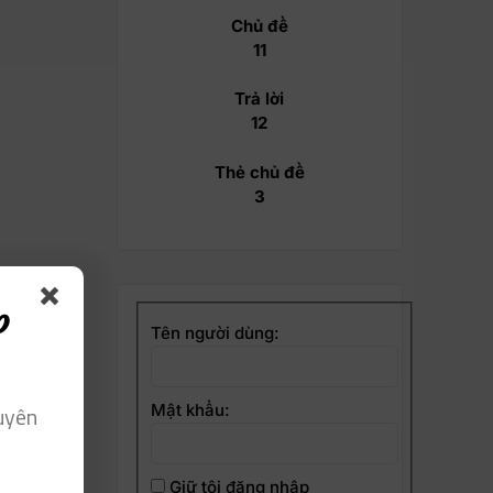
Chủ đề
11
Trả lời
12
Thẻ chủ đề
3
p
Tên người dùng:
uyên
Mật khẩu:
Giữ tôi đăng nhập