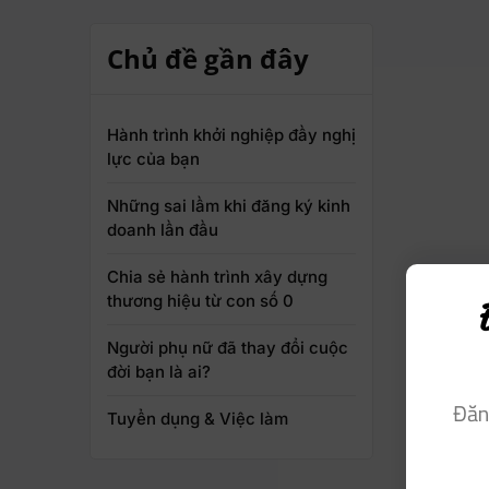
Chủ đề gần đây
Hành trình khởi nghiệp đầy nghị
lực của bạn
Những sai lầm khi đăng ký kinh
doanh lần đầu
Chia sẻ hành trình xây dựng
thương hiệu từ con số 0
Người phụ nữ đã thay đổi cuộc
đời bạn là ai?
Đăn
Tuyển dụng & Việc làm