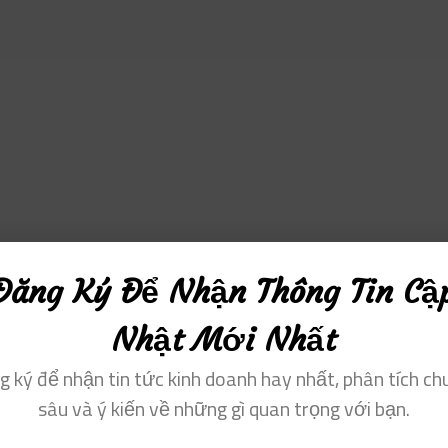
Đăng Ký Để Nhận Thông Tin Cậ
Nhật Mới Nhất
g ký để nhận tin tức kinh doanh hay nhất, phân tích ch
sâu và ý kiến ​​về những gì quan trọng với bạn.