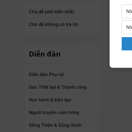
Chủ đề phổ biến nhất
Chủ đề không có trả lời
Diễn đàn
Diễn đàn Phụ nữ
Góc Thất bại & Thành công
Học hành & Đào tạo
Người truyền cảm hứng
Sống Thiện & Sống Xanh