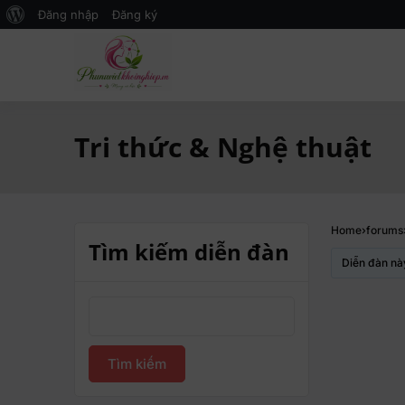
Đăng nhập
Đăng ký
Mạng xã hội Kinh tế – Giáo dục 
MXH PHỤ NỮ VIỆT
Tri thức & Nghệ thuật
Home
›
forums
Tìm kiếm diễn đàn
Diễn đàn nà