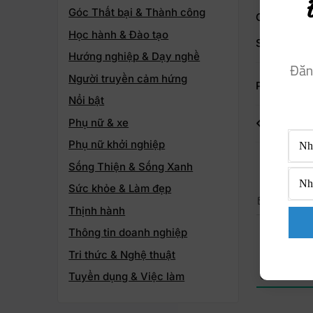
Góc Thất bại & Thành công
Chia sẻ bài
Học hành & Đào tạo
Sao chép n
Hướng nghiệp & Dạy nghề
Đăn
Người truyền cảm hứng
Posted in
T
Nổi bật
Phụ nữ & xe
Eveniet a
Phụ nữ khởi nghiệp
Sống Thiện & Sống Xanh
Sức khỏe & Làm đẹp
Theo dõ
Thịnh hành
Thông tin doanh nghiệp
Tri thức & Nghệ thuật
Tuyển dụng & Việc làm
0
BÌNH L