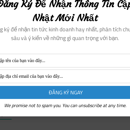
Đăng Ký Để Nhận Thông Tin Cậ
 đăng này:
Nhật Mới Nhất
ội dung
g ký để nhận tin tức kinh doanh hay nhất, phân tích ch
hịnh hành
sâu và ý kiến ​​về những gì quan trọng với bạn.
ut et perspiciatis
Iusto dol
i
Kết nối với
Xin hãy đăng nhập để bình luận
We promise not to spam you. You can unsubscribe at any time.
UẬN