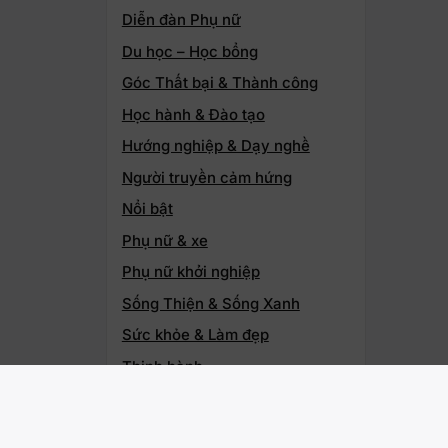
Diễn đàn Phụ nữ
Du học – Học bổng
Góc Thất bại & Thành công
Học hành & Đào tạo
Hướng nghiệp & Dạy nghề
Người truyền cảm hứng
Nổi bật
Phụ nữ & xe
Phụ nữ khởi nghiệp
Sống Thiện & Sống Xanh
Sức khỏe & Làm đẹp
Thịnh hành
Thông tin doanh nghiệp
Tri thức & Nghệ thuật