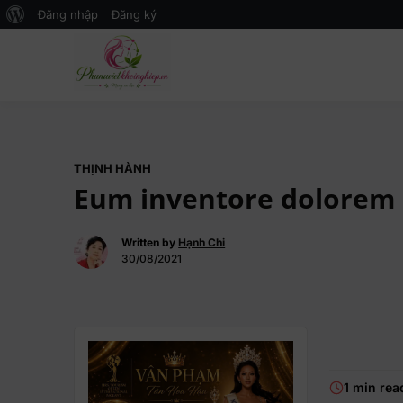
Đăng nhập
Đăng ký
Mạng xã hội Kinh tế – Giáo dục 
MXH PHỤ NỮ VIỆT
THỊNH HÀNH
Eum inventore dolorem 
Written by
Hạnh Chi
30/08/2021
1 min rea