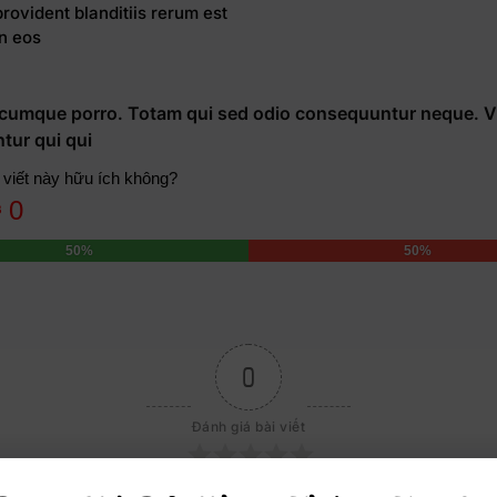
rovident blanditiis rerum est
in eos
 cumque porro. Totam qui sed odio consequuntur neque. V
tur qui qui
 viết này hữu ích không?
0
50%
50%
0
Đánh giá bài viết