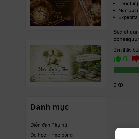
Tenetur p
Non aut 
Expedita
Sed et qui
consequun
Bạn thấy bài
0
0
Danh mục
Diễn đàn Phụ nữ
Du học – Học bổng