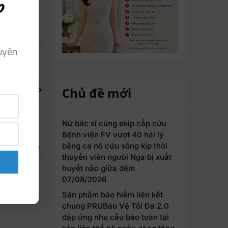
p
uyên
Chủ đề mới
ores et et
Nữ bác sĩ cùng ekip cấp cứu
Bệnh viện FV vượt 40 hải lý
bằng ca nô cứu sống kịp thời
Đăng nhập
thuyền viên người Nga bị xuất
huyết não giữa đêm
07/08/2026
Sản phẩm bảo hiểm liên kết
chung PRUBảo Vệ Tối Đa 2.0
đáp ứng nhu cầu bảo toàn tài