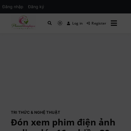
Đăng nhập
Đăng ký
Log in
Register
Mạng xã hội Kinh tế – Giáo dục – Hướng
MXH PHỤ NỮ VIỆT
nghiệp
TRI THỨC & NGHỆ THUẬT
Đón xem phim điện ảnh