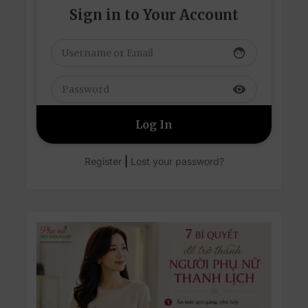
Sign in to Your Account
face
visibility
|
Register
Lost your password?