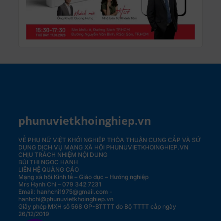
phunuvietkhoinghiep.vn
VỀ PHỤ NỮ VIỆT KHỞI NGHIỆP
THỎA THUẬN CUNG CẤP VÀ SỬ
DỤNG DỊCH VỤ MẠNG XÃ HỘI PHUNUVIETKHOINGHIEP.VN
CHỊU TRÁCH NHIỆM NỘI DUNG
BÙI THỊ NGỌC HẠNH
LIÊN HỆ QUẢNG CÁO
Mạng xã hội Kinh tế – Giáo dục – Hướng nghiệp
Mrs Hạnh Chi – 079 342 7231
Email: hanhchi1975@gmail.com -
hanhchi@phunuvietkhoinghiep.vn
Giấy phép MXH số 568 GP-BTTTT do Bộ TTTT cấp ngày
26/12/2019