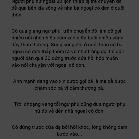
Người phụ nữ ngoài 30 lịch thiệp bị trễ chuyến đò
để qua bên kia sông về nhà bà ngoại cô đơn ở cuối
thôn.
Cô quá giang ngư phủ, trên chuyến đò làm cô gợi
nhiều nổi nhớ nhiều cảm xúc giữa buổi chiều vàng
đầy thân thương. Song song đó, ở cuối thôn có bà
ngoại cô đơn thấp thỏm ra vô như trông đợi thì có 1
người đàn quá 30 đứng trước cửa hồi hộp muốn
vào nói chuyện với ngoại cô đơn.
Anh mạnh dạng vào xin được gọi bà là mẹ để được
chăm sóc bà vì cảm thương bà.
Trời choạng vạng tối ngư phủ cũng đưa người phụ
nữ đó về đến nhà ngoại cô đơn.
Cô đứng trước cửa dạ bồi hồi khóc, lòng không dám
bước vào…