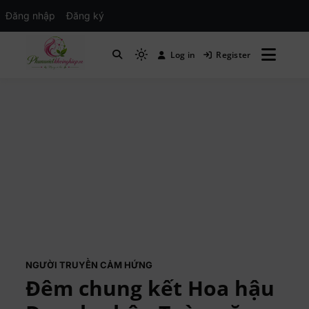
Đăng nhập
Đăng ký
Log in
Register
Mạng xã hội Kinh tế – Giáo dục – Hướng
MXH PHỤ NỮ VIỆT
nghiệp
NGƯỜI TRUYỀN CẢM HỨNG
Đêm chung kết Hoa hậu