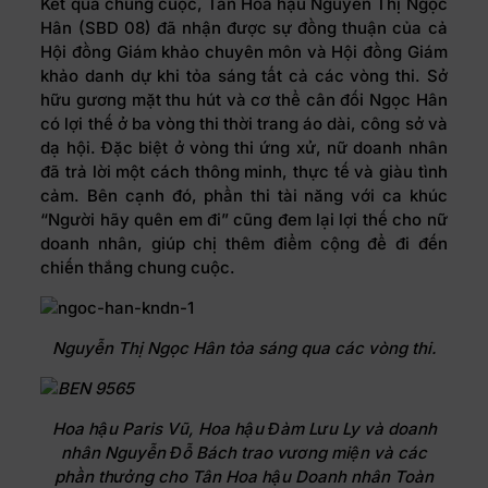
Kết quả chung cuộc, Tân Hoa hậu Nguyễn Thị Ngọc
Hân (SBD 08) đã nhận được sự đồng thuận của cả
Hội đồng Giám khảo chuyên môn và Hội đồng Giám
khảo danh dự khi tỏa sáng tất cả các vòng thi. Sở
hữu gương mặt thu hút và cơ thể cân đối Ngọc Hân
có lợi thế ở ba vòng thi thời trang áo dài, công sở và
dạ hội. Đặc biệt ở vòng thi ứng xử, nữ doanh nhân
đã trả lời một cách thông minh, thực tế và giàu tình
cảm. Bên cạnh đó, phần thi tài năng với ca khúc
“Người hãy quên em đi” cũng đem lại lợi thế cho nữ
doanh nhân, giúp chị thêm điểm cộng để đi đến
chiến thắng chung cuộc.
Nguyễn Thị Ngọc Hân tỏa sáng qua các vòng thi.
Hoa hậu Paris Vũ, Hoa hậu Đàm Lưu Ly và doanh
nhân Nguyễn Đỗ Bách trao vương miện và các
phần thưởng cho Tân Hoa hậu Doanh nhân Toàn