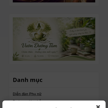
Danh mục
Diễn đàn Phụ nữ
Du học – Học bổng