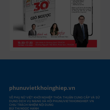
phunuvietkhoinghiep.vn
VỀ PHỤ NỮ VIỆT KHỞI NGHIỆP
THỎA THUẬN CUNG CẤP VÀ SỬ
DỤNG DỊCH VỤ MẠNG XÃ HỘI PHUNUVIETKHOINGHIEP.VN
CHỊU TRÁCH NHIỆM NỘI DUNG
BÙI THỊ NGỌC HẠNH