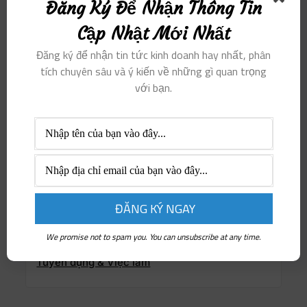
Góc Thất bại & Thành công
Đăng Ký Để Nhận Thông Tin
Học hành & Đào tạo
Cập Nhật Mới Nhất
Hướng nghiệp & Dạy nghề
Đăng ký để nhận tin tức kinh doanh hay nhất, phân
Người truyền cảm hứng
tích chuyên sâu và ý kiến ​​về những gì quan trọng
với bạn.
Nổi bật
Phụ nữ & xe
Phụ nữ khởi nghiệp
Sống Thiện & Sống Xanh
Sức khỏe & Làm đẹp
Thịnh hành
Thông tin doanh nghiệp
We promise not to spam you. You can unsubscribe at any time.
Tri thức & Nghệ thuật
Tuyển dụng & Việc làm