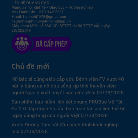
LIÊN HỆ QUẢNG CÁO
Mạng xã hội Kinh tế – Giáo dục – Hướng nghiệp
Mrs Hạnh Chi – 079 342 7231
Email: hanhchi1975@gmail.com -
hanhchi@phunuvietkhoinghiep.vn
Giấy phép MXH số 568 GP-BTTTT do Bộ TTTT cấp ngày
26/12/2019
Chủ đề mới
Nữ bác sĩ cùng ekip cấp cứu Bệnh viện FV vượt 40
hải lý bằng ca nô cứu sống kịp thời thuyền viên
người Nga bị xuất huyết não giữa đêm
07/08/2026
Sản phẩm bảo hiểm liên kết chung PRUBảo Vệ Tối
Đa 2.0 đáp ứng nhu cầu bảo toàn tài sản liên thế hệ
ngày càng tăng của người Việt
07/08/2026
Vườn Dưỡng Tâm bắt đầu hành trình khởi nghiệp
mới
07/08/2026