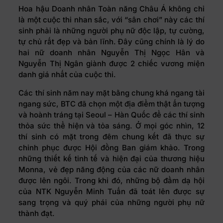
Hoa hậu Doanh nhân Toàn năng Châu Á không chỉ
là một cuộc thi nhan sắc, với “sân chơi” này các thí
sinh phải là những người phụ nữ độc lập, tự cường,
tự chủ rất đẹp và bản lĩnh. Đây cũng chính là lý do
hai nữ doanh nhân Nguyễn Thị Ngọc Hân và
Nguyễn Thị Ngân giành được 2 chiếc vương miện
danh giá nhất của cuộc thi.
Các thí sinh năm nay mặt bằng chung khá ngang tài
ngang sức, BTC đã chọn một địa điểm thật ấn tượng
và hoành tráng tại Seoul – Hàn Quốc để các thí sinh
thỏa sức thể hiện và tỏa sáng. Ở mọi góc nhìn, 12
thí sinh có mặt trong đêm chung kết đã thực sự
chinh phục được Hội đồng Ban giám khảo. Trong
những thiết kế tinh tế và hiện đại của thương hiệu
Monna, vẻ đẹp năng động của các nữ doanh nhân
được lên ngôi. Trong khi đó, những bộ đầm dạ hội
của NTK Nguyễn Minh Tuấn đã toát lên được sự
sang trọng và quý phái của những người phụ nữ
thành đạt.