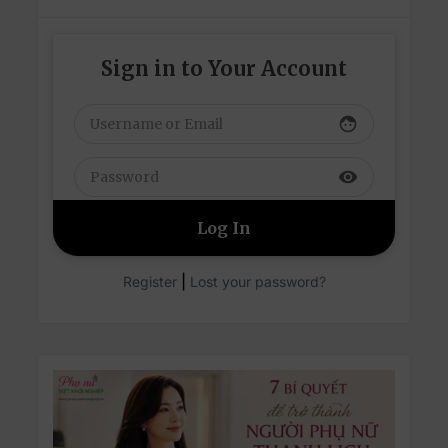
Sign in to Your Account
face
visibility
|
Register
Lost your password?