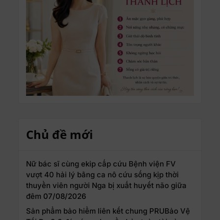
Chủ đề mới
Nữ bác sĩ cùng ekip cấp cứu Bệnh viện FV
vượt 40 hải lý bằng ca nô cứu sống kịp thời
thuyền viên người Nga bị xuất huyết não giữa
đêm
07/08/2026
Sản phẩm bảo hiểm liên kết chung PRUBảo Vệ