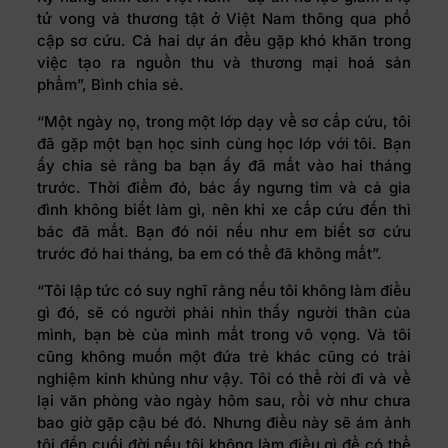
tử vong và thương tật ở Việt Nam thông qua phổ
cập sơ cứu. Cả hai dự án đều gặp khó khăn trong
việc tạo ra nguồn thu và thương mại hoá sản
phẩm”, Bình chia sẻ.
“Một ngày nọ, trong một lớp dạy về sơ cấp cứu, tôi
đã gặp một bạn học sinh cùng học lớp với tôi. Bạn
ấy chia sẻ rằng ba bạn ấy đã mất vào hai tháng
trước. Thời điểm đó, bác ấy ngưng tim và cả gia
đình không biết làm gì, nên khi xe cấp cứu đến thì
bác đã mất. Bạn đó nói nếu như em biết sơ cứu
trước đó hai tháng, ba em có thể đã không mất”.
“Tôi lập tức có suy nghĩ rằng nếu tôi không làm điều
gì đó, sẽ có người phải nhìn thấy người thân của
mình, bạn bè của mình mất trong vô vọng. Và tôi
cũng không muốn một đứa trẻ khác cũng có trải
nghiệm kinh khủng như vậy. Tôi có thể rời đi và về
lại văn phòng vào ngày hôm sau, rồi vờ như chưa
bao giờ gặp cậu bé đó. Nhưng điều này sẽ ám ảnh
tôi đến cuối đời nếu tôi không làm điều gì để có thể