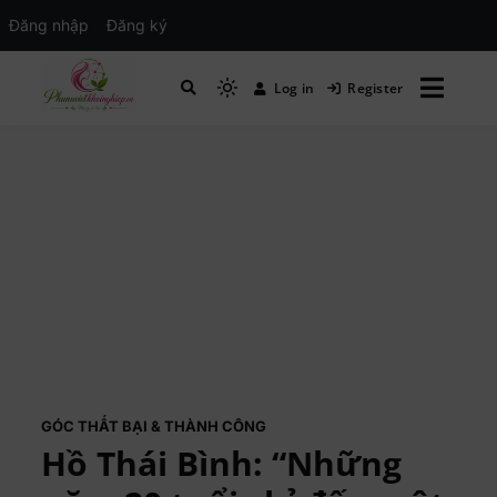
Đăng nhập
Đăng ký
Log in
Register
Mạng xã hội Kinh tế – Giáo dục – Hướng
MXH PHỤ NỮ VIỆT
nghiệp
GÓC THẤT BẠI & THÀNH CÔNG
Hồ Thái Bình: “Những