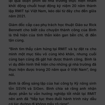
lại qua
đoạn phim
do nhà trường thực hiện nhằm
khởi động chuỗi hoạt động kỷ niệm 20 năm thành
lập RMIT tại Việt Nam, kéo dài từ đây cho đến giữa
năm 2021.
Giám đốc cấp cao phụ trách học thuật Giáo sư Rick
Bennett cho biết câu chuyện thành công của Bình
là thể hiện của tinh thần kiên gan bền chí, đi đến
tận cùng.
“Bình tìm thấy cảm hứng tại RMIT và tự đặt ra cho
mình một mục tiêu vô cùng khó khăn, nhưng cuối
cùng bạn cũng đã gặt hái được thành công. Bình là
ví dụ điển hình thể hiện cho những gì nhà trường đã
thực hiện được trong 20 năm qua ở Việt Nam”, ông
nói.
Bình là đồng sáng lập của hai công ty
Kỹ năng sinh
tồn SSVN
và
SiGen
. Bình chia sẻ rằng anh nhận
được phần tư vấn hướng nghiệp tốt nhất tại RMIT
nên anh đã “tiếp tục theo đuổi hành trình này dẫu
có lúc đường đi không mấy rõ ràng”.