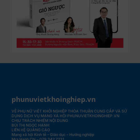
phunuvietkhoinghiep.vn
VỀ PHỤ NỮ VIỆT KHỞI NGHIỆP
THỎA THUẬN CUNG CẤP VÀ SỬ
DỤNG DỊCH VỤ MẠNG XÃ HỘI PHUNUVIETKHOINGHIEP.VN
CHỊU TRÁCH NHIỆM NỘI DUNG
BÙI THỊ NGỌC HẠNH
LIÊN HỆ QUẢNG CÁO
Mạng xã hội Kinh tế – Giáo dục – Hướng nghiệp
Mrs Hạnh Chi – 079 342 7231