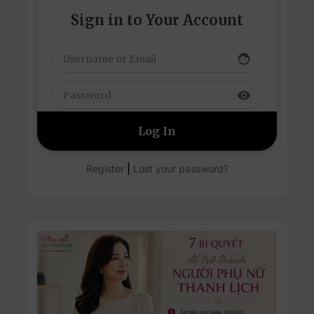
Sign in to Your Account
face
visibility
|
Register
Lost your password?