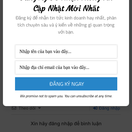
Cập Nhật Mới Nhất
Sao chép nội dung
Đăng ký để nhận tin tức kinh doanh hay nhất, phân
tích chuyên sâu và ý kiến ​​về những gì quan trọng
Posted in
Góc Thất bại & Thành công
với bạn.
Lấy tín chỉ đại học
Enzyme hóa giải tất cả
ngay từ bậc trung học
chướng ngại cùng bệnh
phổ thông
tật tinh thần: Giảm thiểu
nỗi đau khổ chưa bao giờ
khả thi đến thế!
We promise not to spam you. You can unsubscribe at any time.
Theo dõi
Đăng nhập
Xin hãy đăng nhập để bình luận