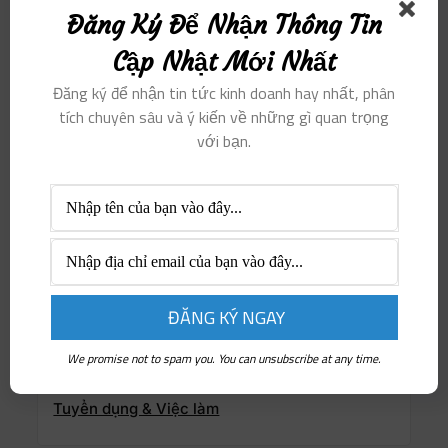
Đăng Ký Để Nhận Thông Tin
Góc Thất bại & Thành công
Cập Nhật Mới Nhất
Học hành & Đào tạo
Đăng ký để nhận tin tức kinh doanh hay nhất, phân
Hướng nghiệp & Dạy nghề
tích chuyên sâu và ý kiến ​​về những gì quan trọng
Người truyền cảm hứng
với bạn.
Nổi bật
Phụ nữ & xe
Phụ nữ khởi nghiệp
Sống Thiện & Sống Xanh
Sức khỏe & Làm đẹp
Thịnh hành
Thông tin doanh nghiệp
We promise not to spam you. You can unsubscribe at any time.
Tri thức & Nghệ thuật
Tuyển dụng & Việc làm