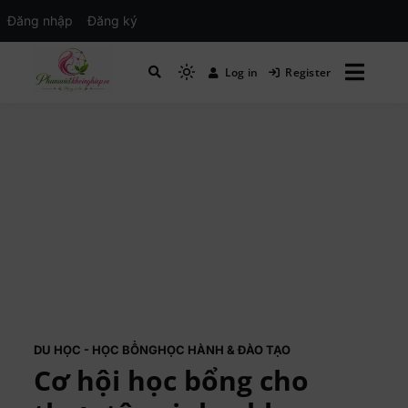
Đăng nhập
Đăng ký
Log in
Register
Mạng xã hội Kinh tế – Giáo dục – Hướng
MXH PHỤ NỮ VIỆT
nghiệp
DU HỌC - HỌC BỔNG
HỌC HÀNH & ĐÀO TẠO
Cơ hội học bổng cho