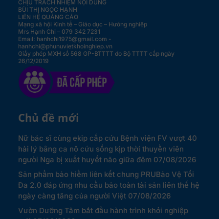
CHỊU TRÁCH NHIỆM NỘI DUNG
BÙI THỊ NGỌC HẠNH
LIÊN HỆ QUẢNG CÁO
Mạng xã hội Kinh tế – Giáo dục – Hướng nghiệp
Mrs Hạnh Chi – 079 342 7231
Email: hanhchi1975@gmail.com -
hanhchi@phunuvietkhoinghiep.vn
Giấy phép MXH số 568 GP-BTTTT do Bộ TTTT cấp ngày
26/12/2019
Chủ đề mới
Nữ bác sĩ cùng ekip cấp cứu Bệnh viện FV vượt 40
hải lý bằng ca nô cứu sống kịp thời thuyền viên
người Nga bị xuất huyết não giữa đêm
07/08/2026
Sản phẩm bảo hiểm liên kết chung PRUBảo Vệ Tối
Đa 2.0 đáp ứng nhu cầu bảo toàn tài sản liên thế hệ
ngày càng tăng của người Việt
07/08/2026
Vườn Dưỡng Tâm bắt đầu hành trình khởi nghiệp