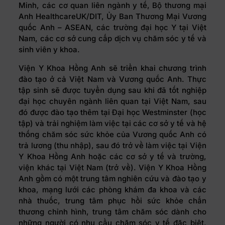
Minh, các cơ quan liên ngành y tế, Bộ thương mại
Anh HealthcareUK/DIT, Ủy Ban Thương Mại Vương
quốc Anh – ASEAN, các trường đại học Y tại Việt
Nam, các cơ sở cung cấp dịch vụ chăm sóc y tế và
sinh viên y khoa.
Viện Y Khoa Hồng Anh sẽ triển khai chương trình
đào tạo ở cả Việt Nam và Vương quốc Anh. Thực
tập sinh sẽ được tuyển dụng sau khi đã tốt nghiệp
đại học chuyên ngành liên quan tại Việt Nam, sau
đó được đào tạo thêm tại Đại học Westminster (học
tập) và trải nghiệm làm việc tại các cơ sở y tế và hệ
thống chăm sóc sức khỏe của Vương quốc Anh có
trả lương (thu nhập), sau đó trở về làm việc tại Viện
Y Khoa Hồng Anh hoặc các cơ sở y tế và trường,
viện khác tại Việt Nam (trở về). Viện Y Khoa Hồng
Anh gồm có một trung tâm nghiên cứu và đào tạo y
khoa, mạng lưới các phòng khám đa khoa và các
nhà thuốc, trung tâm phục hồi sức khỏe chấn
thương chỉnh hình, trung tâm chăm sóc dành cho
những người có nhu cầu chăm sóc y tế đặc biệt,