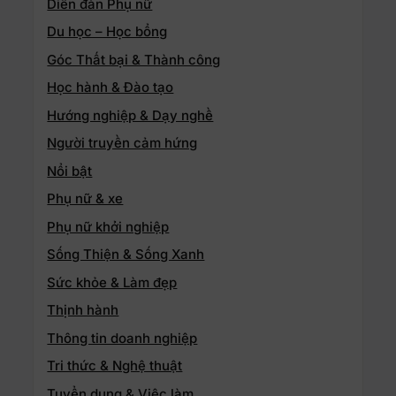
Diễn đàn Phụ nữ
Du học – Học bổng
Góc Thất bại & Thành công
Học hành & Đào tạo
Hướng nghiệp & Dạy nghề
Người truyền cảm hứng
Nổi bật
Phụ nữ & xe
Phụ nữ khởi nghiệp
Sống Thiện & Sống Xanh
Sức khỏe & Làm đẹp
Thịnh hành
Thông tin doanh nghiệp
Tri thức & Nghệ thuật
Tuyển dụng & Việc làm