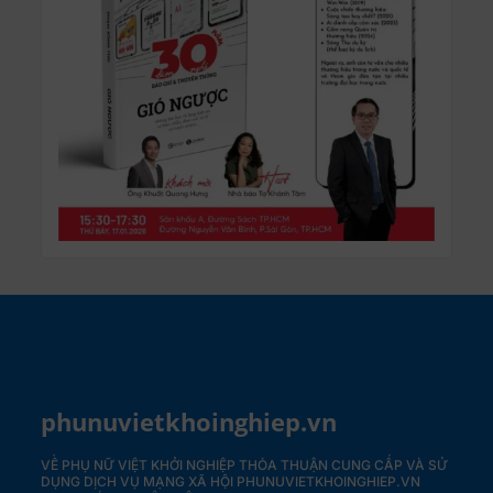
phunuvietkhoinghiep.vn
VỀ PHỤ NỮ VIỆT KHỞI NGHIỆP
THỎA THUẬN CUNG CẤP VÀ SỬ
DỤNG DỊCH VỤ MẠNG XÃ HỘI PHUNUVIETKHOINGHIEP.VN