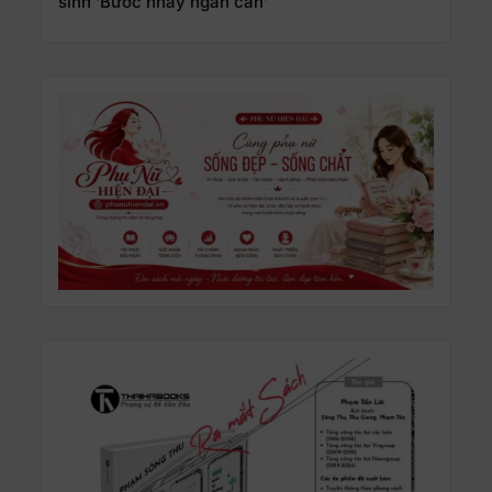
sinh ‘Bước nhảy ngàn cân’