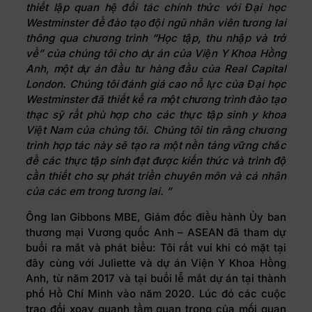
thiết lập quan hệ đối tác chính thức với Đại học
Westminster để đào tạo đội ngũ nhân viên tương lai
thông qua chương trình “Học tập, thu nhập và trở
về” của chúng tôi cho dự án của Viện Y Khoa Hồng
Anh, một dự án đầu tư hàng đầu của Real Capital
London. Chúng tôi đánh giá cao nỗ lực của Đại học
Westminster đã thiết kế ra một chương trình đào tạo
thạc sỹ rất phù hợp cho các thực tập sinh y khoa
Việt Nam của chúng tôi. Chúng tôi tin rằng chương
trình hợp tác này sẽ tạo ra một nền tảng vững chắc
để các thực tập sinh đạt được kiến thức và trình độ
cần thiết cho sự phát triển chuyên môn và cá nhân
của các em trong tương lai. ”
Ông Ian Gibbons MBE, Giám đốc điều hành Ủy ban
thương mại Vương quốc Anh – ASEAN đã tham dự
buổi ra mắt và phát biểu: Tôi rất vui khi có mặt tại
đây cùng với Juliette và dự án Viện Y Khoa Hồng
Anh, từ năm 2017 và tại buổi lễ mắt dự án tại thành
phố Hồ Chí Minh vào năm 2020. Lúc đó các cuộc
trao đổi xoay quanh tầm quan trọng của mối quan